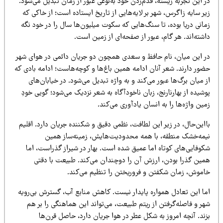
 این تجربه زیسته، قدم‌زدن خود به‌نوعی عبور از زمان تبدیل می‌شود.
ر سایه زاگرس، شهر بر لایه‌هایی از تاریخ ایستاده است؛ از خاکی که
انی دریا بوده، تا سنگ‌هایی که سکوت میلیون‌ها سال را در خود نگه
شته‌اند. هر گام، عبور از صفحه‌ای از زمین است.
ر این میان، نام حافظ و سعدی همچون دو جریان دائمی در هوای شهر
ضور دارند. شعر آنان ادامه همین باغ‌ها و کوچه‌هاست؛ ادامه بادی که
 میان برگ‌ها عبور می‌کند و به واژه تبدیل می‌شود. در خیابان‌های
شیده از بهارنارنج، زبان ناخودآگاه به شعر نزدیک می‌شود؛ گویی خودِ
ین واژه‌ها را به انسان یادآوری می‌کند.
این‌حال، در زیر این لطافت، نظمی دقیق و شکننده جریان دارد. اقلیم
یمه‌خشک منطقه، با همه محدودیت‌هایش، زمینه‌ساز همین
کوفایی‌های کوتاه اما عمیق شده است. بهار در شیراز گذراست، اما
مین گذرا بودن، ارزش آن را دوچندان می‌کند. طبیعت با دقتی
اموش، زمان شکفتن و فروریختن را تنظیم می‌کند.
ما این تعادل همواره پایدار نیست. کاهش منابع آب، گسترش بی‌رویه
ر و فاصله‌گرفتن از ریتم طبیعت، می‌تواند این هماهنگی را بر هم
ند. آنچه امروز به شکل عطر در هوا جریان دارد، حاصل قرن‌ها