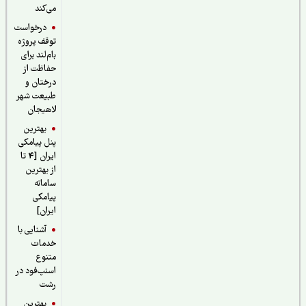
می‌کند
درخواست
توقف پروژه
بام‌لند برای
حفاظت از
درختان و
طبیعت شهر
لاهیجان
بهترین
پنل پیامکی
ایران [4 تا
از بهترین
سامانه
پیامکی
ایران]
آشنایی با
خدمات
متنوع
اسنپ‌فود در
رشت
بهترین