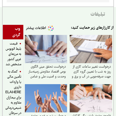
تبلیغات
ارزارهای زیر حمایت کنید:
وب
گردی
قیمت
بلیط اتوبوس
به مرزهای
غربی کشور
مشخص شد
واست تغییر ساعات کاری از
درخواست تحقق عینی الگوی
کمک به
 به شب با تعیین گروه کاری
بومی اقتصاد مقاومتی زمینه‌ساز
 صرفه‌جویی در آب و برق و
وحدت و امنیت ملی و ضامن
تأمین مالی
ش استهلاک ناشی از ترافیک
تاب‌آوری سرزمینی
یا واردات
داروی
ELAHERE
برای بیماران
مقاوم به
شیمی‌درمانی
در سرطان