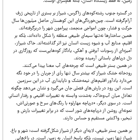
مین، نه فقط زیستگاه انسان، بلکه هم‌سرای اوست.
ر گستره جنوب رشته‌کوه‌های زاگرس، شیراز بر بستری از تاریخی ژرف
رام‌گرفته است. چین‌خوردگی‌های این کوهستان حاصل میلیون‌ها سال
رکت و فشار، چون امواجی منجمد، پیرامون شهر را دربرگرفته‌اند.
ین ساختارها نه‌تنها سیمای طبیعی منطقه را شکل داده‌اند، بلکه بر
لیم، منابع آب و شیوه زیست انسان نیز اثر گذاشته‌اند. خاک شیراز،
یزه‌ای از رسوبات آبرفتی و آهکی، یادگار کوه‌هایی‌ست که روزگاری در
 دریاهای باستانی آرمیده بودند.
ر همین بستر طبیعی است که چرخه‌های آب معنا پیدا می‌کنند.
دخانه خشک شیراز که بیشتر سال تنها ردّی از جریان را در خود نگه
‌دارد یادآور اقلیم‌های نیمه‌خشک و ناپایداری آب در این سرزمین
ست. این رود در بارش‌های فصلی جان می‌گیرد و نشان می‌دهد چگونه
ادل میان آب‌وخاک، به‌شدت وابسته به تغییرات اقلیمی و رفتار انسانی
ست. در سوی دیگر، «دریاچه مهارلو» با رنگ‌های سرخ و صورتی‌اش،
ونه‌ای روشن از دریاچه‌های شور است که در برابر تغییرات بارش و
بخیر، واکنشی مستقیم و حساس دارند.
 همین بستر طبیعی، لایه‌ای دیگر از شیراز شکل‌گرفته است: شهر و باغ.
یراز تنها زمین نیست، بلکه پاسخ انسان به زمین است. در باغ‌هایی