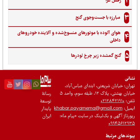
2
رقص عزا
3
مبارزه با جست‌وجوی گنج‌
هوای آلوده با موتورهای منسوخ‌شده و آلاینده خودروهای
4
داخلی
5
گنجِ گمشده زیر چرخ لودرها
نی
ان: خیابان شریعتی، ابتدای عباس‌آباد،
 بهشتی، پلاک ۱۲، طبقه سوم، واحد ۵
رسانۀ
ن:
۰۲۱۲۸۴۲۱۹۱۰
توسعۀ
یل:
khabar.payamema@gmail.com
پایدار
رتاژ آگهی و بک‌لینک در سایت «پیام ما»:
ایران
۰۹۹۴۵۶۱۲
ندهای مرتبط