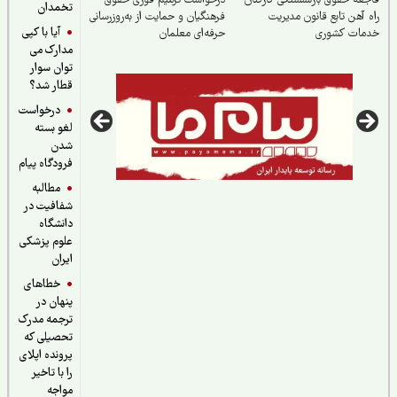
عه حقوق بازنشستگی کارکنان
درخواست ترمیم فوری حقوق
تخمدان
 آهن تابع قانون مدیریت
فرهنگیان و حمایت از به‌روزرسانی
آیا با کپی
مات کشوری
حرفه‌ای معلمان
مدارک می
توان سوار
قطار شد؟
درخواست
لغو بسته
شدن
فرودگاه پیام
مطالبه
شفافیت در
دانشگاه
علوم پزشکی
ایران
خطاهای
پنهان در
ترجمه مدرک
تحصیلی که
پرونده اپلای
را با تاخیر
مواجه