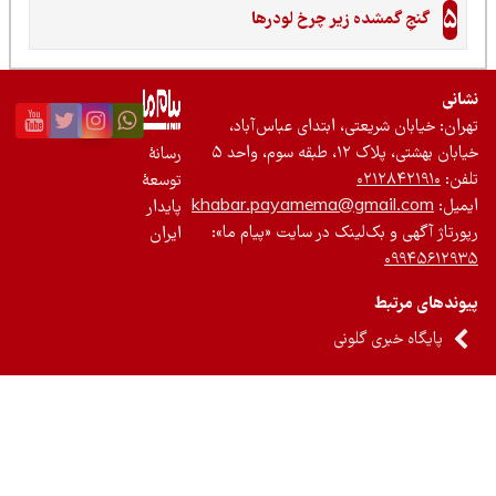
5
گنجِ گمشده زیر چرخ لودرها
نی
ان: خیابان شریعتی، ابتدای عباس‌آباد،
 بهشتی، پلاک ۱۲، طبقه سوم، واحد ۵
رسانۀ
ن:
۰۲۱۲۸۴۲۱۹۱۰
توسعۀ
یل:
khabar.payamema@gmail.com
پایدار
رتاژ آگهی و بک‌لینک در سایت «پیام ما»:
ایران
۰۹۹۴۵۶۱۲
ندهای مرتبط
پایگاه خبری گلونی