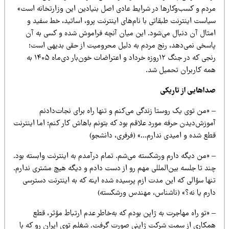
ردم و کسب‌وکارها در شرایط عادی اصل بنیادین این وزارتخانه است»
است اینترنت طبقاتی با نام‌های اینترنت پرو، اساتید، خط سفید و
مثال آن دنبال می‌شود. این میان آنچه فراموش شده و کسی به آن
اسخی نمی‌دهد، رنج مردم به دلیل محرومیت از حقی بدیهی است؛
رنجی که در جنگ ۱۲روزه خرداد و اعتراضات خون‌بار دی‌ماه ۱۴۰۵ به
مه کاربران تحمیل شد.
داهایی از تاریکی
«من توی یک روستا زندگی می‌کنم و تنها راه برای نجات‌دادنم
موزش‌دیدن حرفه مورد علاقم بود که بتونم باهاش کار کنم؛ اما اینترنت
طع شده و امیدی ندارم…» (فرفری، دانشجو)
 «من دیگه دارم ورشکسته می‌شم. تمام درآمدم به اینترنت وابسته بود.
ند تا جلسه بین‌المللی مهم رو از دست دادم و دیگه هیچ مشتری ندارم.
نها سؤالی که این مدت ازم پرسیده شده اینه که به اینترنت دسترسی
ارم یا نه؟» (ناشناس، مهندس ورشکسته)
«تو راه مهاجرت به ژاپن بودم که به‌خاطر عدم ارتباط مؤثر، قطع
مکاری از سمت شرکت ژاپنی صورت گرفت. شغلم توی ایران رو که با