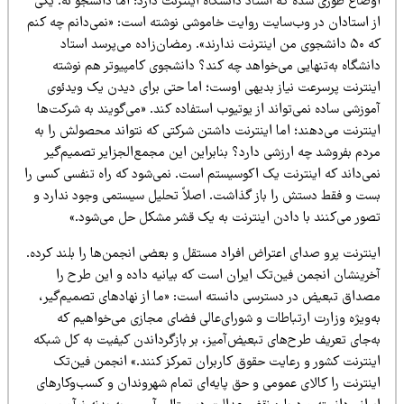
وضاع طوری شده که استاد دانشگاه اینترنت دارد؛ اما دانشجو نه. یکی
ز استادان در وب‌سایت روایت خاموشی نوشته است: «نمی‌دانم چه کنم
که ۵۰ دانشجوی من اینترنت ندارند». رمضان‌زاده می‌پرسد استاد
انشگاه به‌تنهایی می‌خواهد چه کند؟ دانشجوی کامپیوتر هم نوشته
ینترنت پرسرعت نیاز بدیهی اوست؛ اما حتی برای دیدن یک ویدئوی
وزشی ساده نمی‌تواند از یوتیوب استفاده کند. «می‌گویند به شرکت‌ها
ینترنت می‌دهند؛ اما اینترنت داشتن شرکتی که نتواند محصولش را به
ردم بفروشد چه ارزشی دارد؟ بنابراین این مجمع‌الجزایر تصمیم‌گیر
می‌داند که اینترنت یک اکوسیستم است. نمی‌شود که راه تنفسی کسی را
ست و فقط دستش را باز گذاشت. اصلاً تحلیل سیستمی وجود ندارد و
صور می‌کنند با دادن اینترنت به یک قشر مشکل حل می‌شود.»
ینترنت پرو صدای اعتراض افراد مستقل و بعضی انجمن‌ها را بلند کرده.
خرینشان انجمن فین‌تک ایران است که بیانیه داده و این طرح را
صداق تبعیض در دسترسی دانسته است: «ما از نهادهای تصمیم‌گیر،
ه‌ویژه وزارت ارتباطات و شورای‌عالی فضای مجازی می‌خواهیم که
ه‌جای تعریف طرح‌های تبعیض‌آمیز، بر بازگرداندن کیفیت به کل شبکه
ینترنت کشور و رعایت حقوق کاربران تمرکز کنند.» انجمن فین‌تک
ینترنت را کالای عمومی و حق پایه‌ای تمام شهروندان و کسب‌وکارهای