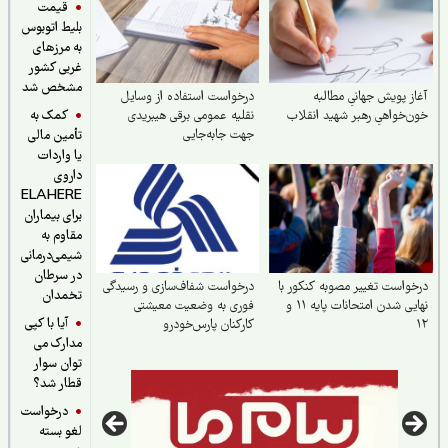
قیمت
بلیط اتوبوس
به مرزهای
غربی کشور
مشخص شد
ز پویش جهانیِ مطالبه
درخواست استفاده از وسایل
کمک به
‌خواهیِ رهبر شهید انقلاب
نقلیه عمومی برقی هیبریدی
جهت جابه‌جایی
تأمین مالی
یا واردات
داروی
ELAHERE
برای بیماران
مقاوم به
شیمی‌درمانی
در سرطان
واست تغییر مصوبه کنکور با
درخواست شفاف‌سازی و رسیدگی
تخمدان
نهایی شدن امتحانات پایه ۱۱ و
فوری به وضعیت معیشتی
آیا با کپی
کارکنان پارس‌خودرو
مدارک می
توان سوار
قطار شد؟
درخواست
لغو بسته