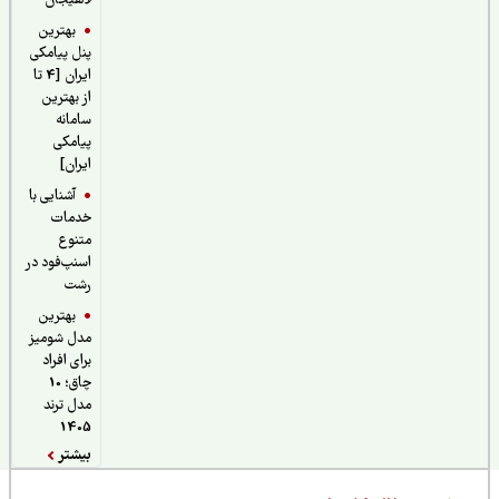
لاهیجان
بهترین
پنل پیامکی
ایران [4 تا
از بهترین
سامانه
پیامکی
ایران]
آشنایی با
خدمات
متنوع
اسنپ‌فود در
رشت
بهترین
مدل شومیز
برای افراد
چاق؛ 10
مدل ترند
1405
بیشتر