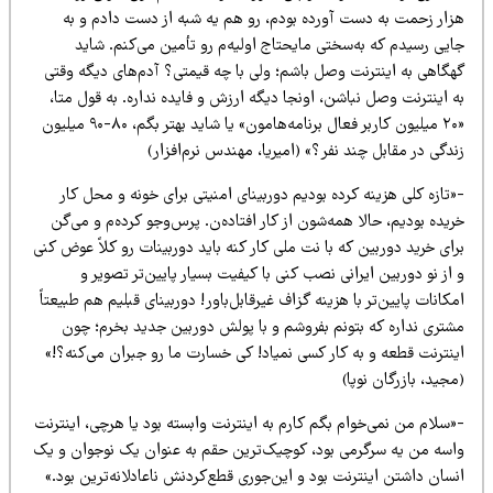
زار زحمت به دست آورده بودم، رو هم یه شبه از دست دادم و به
ایی رسیدم که به‌سختی مایحتاج اولیه‌م رو تأمین می‌کنم. شاید
هگاهی به اینترنت وصل باشم؛ ولی با چه قیمتی؟ آدم‌های دیگه وقتی
 اینترنت وصل نباشن، اونجا دیگه ارزش و فایده نداره. به قول متا،
«۲۰ میلیون کاربر فعال برنامه‌هامون» یا شاید بهتر بگم، ۸۰-۹۰ میلیون
دگی در مقابل چند نفر؟» (امیریا، مهندس نرم‌افزار)
تازه کلی هزینه کرده بودیم دوربینای امنیتی برای خونه و محل کار
یده بودیم، حالا همه‌شون از کار افتاده‌ن. پرس‌وجو کرده‌م و می‌گن
ای خرید دوربین که با نت ملی کار کنه باید دوربینات رو کلاً عوض کنی
از نو دوربین ایرانی نصب کنی با کیفیت بسیار پایین‌تر تصویر و
کانات پایین‌تر با هزینه گزاف غیرقابل‌باور! دوربینای قبلیم هم طبیعتاً
شتری نداره که بتونم بفروشم و با پولش دوربین جدید بخرم؛ چون
ینترنت قطعه و به کار کسی نمیاد! کی خسارت ما رو جبران می‌کنه؟!»
جید، بازرگان نوپا)
سلام من نمی‌خوام بگم کارم به اینترنت وابسته بود یا هرچی، اینترنت
اسه من یه سرگرمی بود، کوچیک‌ترین حقم به عنوان یک نوجوان و یک
سان داشتن اینترنت بود و این‌جوری قطع‌کردنش ناعادلانه‌ترین بود.»