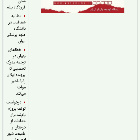
شدن
فرودگاه پیام
مطالبه
شفافیت در
دانشگاه
علوم پزشکی
ایران
خطاهای
پنهان در
ترجمه مدرک
تحصیلی که
پرونده اپلای
را با تاخیر
مواجه
می‌کند
درخواست
توقف پروژه
بام‌لند برای
حفاظت از
درختان و
طبیعت شهر