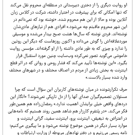
 روایت دیگری را از دختری دبیرستانی در منطقه‌ای محروم نقل می‌کند
ه تنها امکانی که برای پیشرفت در اختیار داشته، شرکت در کلاس زبان
لاین بوده و حالا از این هم محروم شده. «نوشته بود که نمی‌دانم در
ین شهر محروم عاقبتم چه می‌شود.» افرادی هم از نیازهای عادی‌شان
وشته‌اند. فردی نوشته که سال‌ها هشت صبح بیدار می‌شده و موسیقی
وردعلاقه‌اش را گوش می‌داده و اکنون روزهاست که دیگر این روتین
 ندارد و چیزی که به طور عادی داشته را از او گرفته‌اند. مؤسس روایت
اموشی می‌گوید تصور نمی‌کرده وب‌سایت چنین مورد استقبال قرار
یرد. «این نوشته‌ها تأیید می‌کند که فشار روحی و روانی که در اثر قطع
ینترنت به بخش زیادی از مردم در اصناف مختلف و در شهرهای مختلف
ارد شده بسیار بالاست.»
رف تکرارشونده در میان نوشته‌های کاربران این سؤال است که چرا
ئولان تصمیم‌گیران صدای آنها را از دل تاریکی نمی‌شوند؟ «انگار این
ردهای واقعی خیلی برایشان اهمیت ندارد.» رمضان‌زاده هم همین‌طور
کر می‌کند. «در پلتفرم کارزار هم شاهد همین روند هستیم که نامه‌هایی
 اعتراض به تبعیض، اینترنت پرو، اینترنت سفید، گرانی اینترنت و
وارد بسیار دیگر در همین موضوع نوشته می‌شود و ما پیگیری می‌کنیم؛
مه رسمی می‌زنیم و در دفتر نهادهای مربوطه از وزارت ارتباطات و