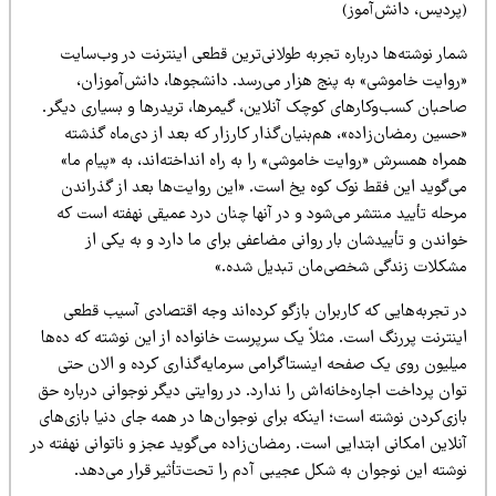
پردیس، دانش‌آموز)
ار نوشته‌ها درباره تجربه طولانی‌ترین قطعی اینترنت در وب‌سایت
روایت خاموشی» به پنج هزار می‌رسد. دانشجوها، دانش‌آموزان،
احبان کسب‌وکارهای کوچک آنلاین، گیمرها، تریدرها و بسیاری دیگر.
سین رمضان‌زاده»، هم‌بنیان‌گذار کارزار که بعد از دی‌ماه گذشته
راه همسرش «روایت خاموشی» را به راه انداخته‌اند، به «پیام ما»
ی‌گوید این فقط نوک کوه یخ است. «این روایت‌ها بعد از گذراندن
حله تأیید منتشر می‌شود و در آنها چنان درد عمیقی نهفته است که
اندن و تأییدشان بار روانی مضاعفی برای ما دارد و به یکی از
شکلات زندگی شخصی‌مان تبدیل شده.»
 تجربه‌هایی که کاربران بازگو کرده‌اند وجه اقتصادی آسیب قطعی
ینترنت پررنگ است. مثلاً یک سرپرست خانواده از این نوشته که ده‌ها
یلیون روی یک صفحه اینستاگرامی سرمایه‌گذاری کرده و الان حتی
ان پرداخت اجاره‌خانه‌اش را ندارد. در روایتی دیگر نوجوانی درباره حق
زی‌کردن نوشته است؛ اینکه برای نوجوان‌ها در همه جای دنیا بازی‌های
لاین امکانی ابتدایی است. رمضان‌زاده می‌گوید عجز و ناتوانی نهفته در
وشته این نوجوان به شکل عجیبی آدم را تحت‌تأثیر قرار می‌دهد.