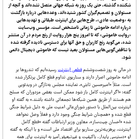
کننده گذشته، حتی یک روز به شبکه جهانی متصل نشده‌اند و آنچه از
سئولان و تصمیم‌گیران کشور شنیده‌اند، وعده‌هایی درباره بازگشت
ه «وضعیت عادی»، طرح‌هایی برای اینترنت طبقاتی و تهدیدهایی
رباره ادامه خاموشی تا زمانی نامشخص است. مؤسس وب‌سایت
روایت خاموشی» که تا امروز پنج هزار روایت از رنج مردم در آن منتشر
ده، می‌گوید رنج کاربران و حق آنها برای دسترسی نادیده گرفته شده
ا تناقض‌گویی‌هایی مسئولان بعید نیست که خاموشی دیجیتال دائمی
ود.
ر حالی به روز شصت‌وششم
قطعی اینترنت
رسیده‌ایم که تندروها بر
دامه خاموشی اصرار دارند و سناریوی تداوم قطع کامل پرتکرار شده
ت. مثلاً «امیرحسین ثابتی»، نماینده مجلس به‌تازگی در ویدئویی
فته: «اگر اینترنت کامل باز شود ممکن است بعضی مزدوران که مسلح
م هستند از طریق همین شبکه‌ها تجمعاتی داشته باشند.» به گفته او
نترنت بین‌الملل با دستور شورای‌عالی امنیت ملی به دلیل شرایط جنگی
طع شده و «همچنان شرایط جنگی وجود دارد و فعلاً وصل نخواهد
د» «احسان چیت‌ساز»، معاون وزیر ارتباطات گفته «قطع کامل
نترنت، پرهزینه‌ترین سناریو برای اقتصاد ملی است» و با اینکه به گفته
 «دسترسی پایدار، باکیفیت و غیرتبعیض‌آمیز به اینترنت برای همه