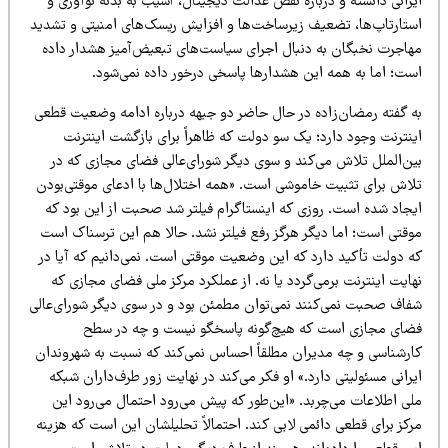
رانی دانسته و درباره نقض عدالت دیجیتال، آسیب به بدنه نوآوری و
ستارتاپ‌ها، تضعیف زیرساخت‌ها و افزایش ریسک‌های امنیتی و تشدید
هاجرت نخبگان به دنبال اجرای سیاست‌های تبعیض‌آمیز هشدار داده
ست؛ اما به همه این هشدارها پاسخی درخور داده نمی‌شود.
ه گفته رمضان‌زاده در حال حاضر دو جبهه درباره ادامه وضعیت قطعی
ینترنت وجود دارد؛ یک سو دولت که ظاهراً برای بازگشت اینترنت
ین‌الملل تلاش می‌کند و سوی دیگر شورای‌عالی فضای مجازی که در
لاش برای تثبیت خاموشی است. «همه اختلال‌ها با ادعای موقتی‌بودن
یجاد شده است. روزی که اینستاگرام فیلتر شد صحبت از این بود که
وقتی است؛ اما دیگر هرگز رفع فیلتر نشد. حالا هم این ترسناک است
ه دولت تأکید دارد که این وضعیت موقتی است. نمی‌دانیم که آیا در
ایت اینترنت برمی‌گردد یا نه. از عملکرد مرکز ملی فضای مجازی که
فاف صحبت نمی‌کنند نمی‌توان مطمئن بود و در سوی دیگر شورای‌عالی
ضای مجازی است که هیچ‌گونه پاسخگو نیست و چه در سطح
ارشناسی و چه مدیران مطلقاً احساس نمی‌کند که نسبت به شهروندان
رانی مسئولیتی دارد.» او فکر می‌کند در نهایت زور طرف‌داران شبکه
لی اطلاعات می‌چربد. «این‌طور که پیش می‌رود احتمال می‌رود این
کز برای قطعی دائمی لابی کند. احتمالاً تحلیلشان این است که هزینه