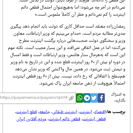
ین قطعی را داده‌اند. هرچند از طرف دیگر، دولت در تلاش است.
ی‌دانم در آخر چه می‌شود؛ اما به‌هیچ‌عنوان احتمال قطعی دائم
ینترنت را کم نمی‌دانم و خطر آن کاملاً ملموس است.»
مضان‌زاده معتقد است حداقل کاری که دولت باید انجام دهد پیگیری
دی‌تر مطالبه مردم است. «مدام می‌بینیم که وزیر ارتباطات، معاون
زیر و سخنگوی دولت صحبت‌هایی درباره برگشت اینترنت مطرح
‌کنند؛ اما در عمل اتفاقی نمی‌افتد و این بسیار عجیب است. نکته مهم
ین است که به‌هرحال ستار هاشمی، وزیر ارتباطات است و فقط امسال
در دوره او بیش از ۶۰ روز اینترنت قطع شده و این در تاریخ به نام وزیر
 تیمش ثبت می‌شود. در همین حال واکنشی که وزیر نشان می‌دهد
هم‌سطح با اتفاقاتی که رخ داده، نیست. بیش از ۶۰ روز قطعی اینترنت
حتمالاً هیچ‌وقت از ذهن جامعه ایران پاک نمی‌شود.
 اشتراک
ذارید:
رچسب ها:
اقتصاد
،
اینترنت
،
اینترنت طبقاتی
،
جامعه
،
قطع اینترنت
،
قطعی اینترنت
،
قطعی دائم اینترنت
،
مردم آفلاین ایران