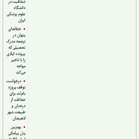
شفافیت در
دانشگاه
علوم پزشکی
ایران
خطاهای
پنهان در
ترجمه مدرک
تحصیلی که
پرونده اپلای
را با تاخیر
مواجه
می‌کند
درخواست
توقف پروژه
بام‌لند برای
حفاظت از
درختان و
طبیعت شهر
لاهیجان
بهترین
پنل پیامکی