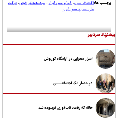
کتشاف مس،
،
ذخایر مس ایران
،
سیدمصطفی فیض
،
شرکت
لی صنایع مس ایران
یر
اسرار محرابی در آرامگاه کوروش
در حصار انگِ اجتماعــــــــی
خانه که رفت، تاب‌آوری فرسوده شد