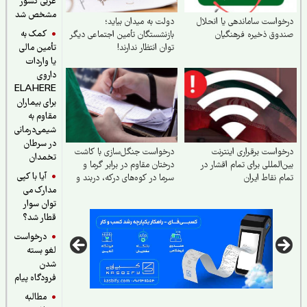
غربی کشور
مشخص شد
هی یا انحلال
دولت به میدان بیاید؛
کمک به
هنگیان
بازنشستگان تأمین اجتماعی دیگر
توان انتظار ندارند!
تأمین مالی
یا واردات
داروی
ELAHERE
برای بیماران
مقاوم به
شیمی‌درمانی
در سرطان
 اینترنت
درخواست جنگل‌سازی با کاشت
تخمدان
تمام اقشار در
درختان مقاوم در برابر گرما و
آیا با کپی
سرما در کوه‌های درکه، دربند و
مدارک می
...
توان سوار
قطار شد؟
درخواست
لغو بسته
شدن
فرودگاه پیام
مطالبه