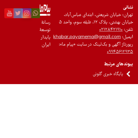
شریعتی، ابتدای عباس‌آباد،
 سوم، واحد ۵
رسانۀ
۰۲۱۲
توسعۀ
khabar.payamema@gmai
پایدار
 بک‌لینک در سایت «پیام ما»:
ایران
بط
ری گلونی