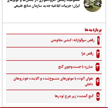
ممنوعیت رسمی آفرودسواری در جنگل‌ها و کویرهای
ایران؛ جزییات ابلاغیه جدید سازمان منابع طبیعی
گوارانه؛ کنشی مقاومتی
زا
 با جست‌وجوی گنج‌
لوده با موتورهای منسوخ‌شده و آلاینده خودروهای
مشده زیر چرخ لودرها