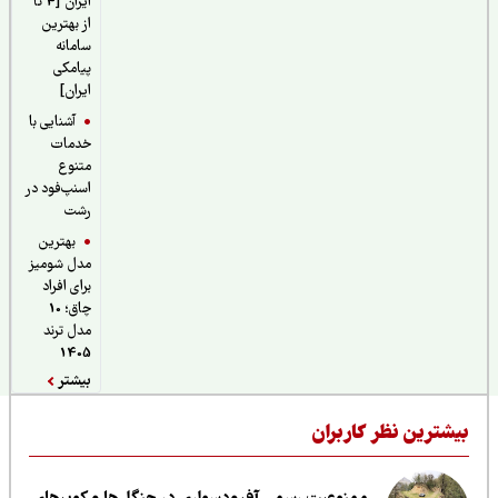
ایران [4 تا
از بهترین
سامانه
پیامکی
ایران]
آشنایی با
خدمات
متنوع
اسنپ‌فود در
رشت
بهترین
مدل شومیز
برای افراد
چاق؛ 10
مدل ترند
1405
بیشتر
ر کاربران