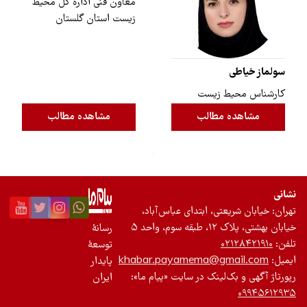
معاون فنی اداره کل محیط
‌زیست استان گلستان
سولماز خیاطی
کارشناس محیط زیست
مشاهده مطالب
مشاهده مطالب
نشانی
تهران: خیابان شریعتی، ابتدای عباس‌آباد،
خیابان بهشتی، پلاک ۱۲، طبقه سوم، واحد ۵
رسانۀ
تلفن:
۰۲۱۲۸۴۲۱۹۱۰
توسعۀ
ایمیل:
khabar.payamema@gmail.com
پایدار
رپورتاژ آگهی و بک‌لینک در سایت «پیام ما»:
ایران
۰۹۹۴۵۶۱۲۹۳۵