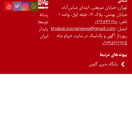
عتی، ابتدای عباس‌آباد،
احد ۱
رسانۀ
۰
توسعۀ
khabar.payamema@gm
پایدار
‌لینک در سایت «پیام ما»:
ایران
گلونی