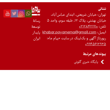
بتدای عباس‌آباد،
رسانۀ
توسعۀ
khabar.payamema
پایدار
 در سایت «پیام ما»:
ایران