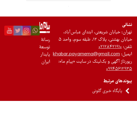
ریعتی، ابتدای عباس‌آباد،
م، واحد ۵
رسانۀ
۰۲۱
توسعۀ
khabar.payamema@gma
پایدار
بک‌لینک در سایت «پیام ما»:
ایران
ط
ی گلونی