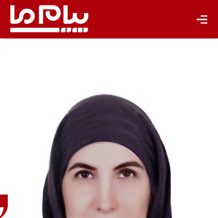
روشنک
خلج
دکترای