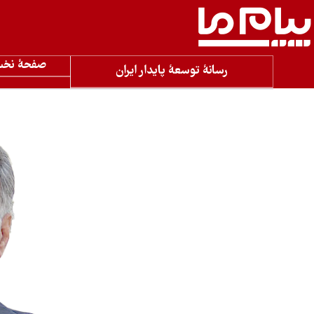
صفحۀ نخ
رسانۀ توسعۀ پایدار ایران