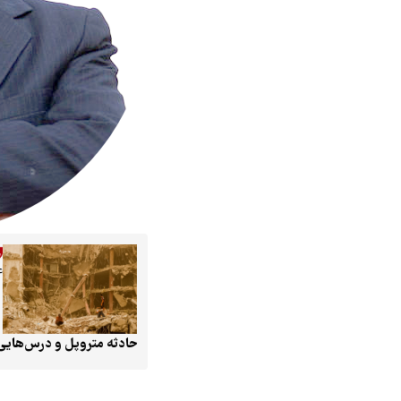
۴ خردا
حادثه متروپل و درس‌هایی 