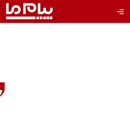
یادداشت
تجدیدپذیر
تازه‌ها
باشگاه نویسندگان
علی
خالوئی
کنشگر
حوزه‌
محیط
زیست
و
منابع
طبیعی