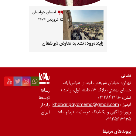
احسان خواجه‌ای
۱۵ فروردین ۱۴۰۴
زاینده‌رود: تشدید تعارض ذی‌نفعان
ریعتی، ابتدای عباس‌آباد،
ول، واحد ۱
رسانۀ
۰۲۱
توسعۀ
khabar.payamema@gma
پایدار
بک‌لینک در سایت «پیام ما»:
ایران
ط