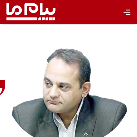
یادداشت
تجدیدپذیر
تازه‌ها
باشگاه نویسندگان
آرمان
خالقی
دبیرکل
و عضو
هیأت
مدیره
خانه
صمت
ایران