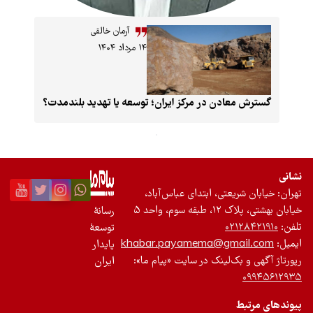
آرمان خالقی
۱۴ مرداد ۱۴۰۴
معادن در مرکز ایران؛ توسعه یا تهدید بلندمدت؟
شریعتی، ابتدای عباس‌آباد،
 سوم، واحد ۵
رسانۀ
۰۲۱۲
توسعۀ
khabar.payamema@gmai
پایدار
 بک‌لینک در سایت «پیام ما»:
ایران
بط