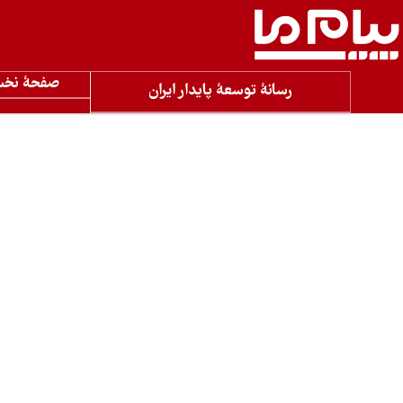
صفحۀ نخ
رسانۀ توسعۀ پایدار ایران