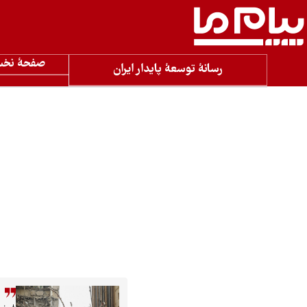
صفحۀ نخ
رسانۀ توسعۀ پایدار ایران