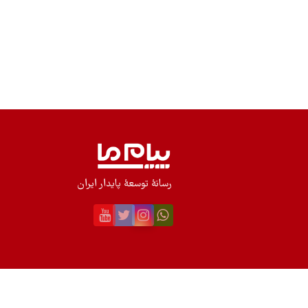
رسانۀ توسعۀ پایدار ایران