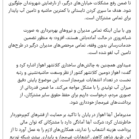
ا ضمن رفع مشکلات خیابان‌های درگیر، از نارضایتی شهروندان جلوگیری
ود. هدف ما سپری کردن تابستانی با کمترین حاشیه و تامین آب پایدار
رای تمامی مشترکان است.
 با بیان اینکه تمامی مدیران و نیروهای بهره‌برداری به صورت
بانه‌روزی در حالت آماده‌باش هستند، افزود: به منظور تضمین
دمات‌رسانی بدون وقفه، تمامی مرخصی‌های مدیران درگیر در طرح‌های
امین آب لغو شده است.
بیداوی همچنین به چالش‌های ساختاری کلانشهر اهواز اشاره کرد و
فت: اهواز دومین کلانشهر کشور از نظر وسعت حاشیه‌نشینی و رتبه
خست در تعداد انشعابات غیرمجاز است. این موضوع پایش دقیق
یزان آب تولیدی را با مشکل مواجه می‌کند. ما ضمن قدردانی از
بوری مردم، درخواست داریم برای حفظ حقوق سایر مشترکان، از
رداشت‌های غیرمجاز خودداری شود.
یرعامل آبفا اهواز در پایان با تاکید بر حمایت از قشرهای کم‌برخوردار
طرنشان کرد: شرکت آبفا آمادگی دارد با مشترکانی که توان مالی
داخت هزینه انشعاب را ندارند، همکاری‌های لازم را به عمل آورد تا از
ین طریق شاهد کاهش انشعابات غیرمجاز و پایداری بیشتر شبکه توزیع