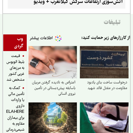
آتش‌سوزی ارتفاعات سرکش گیلانغرب + ویدیو
تبلیغات
ارزارهای زیر حمایت کنید:
وب
گردی
قیمت
بلیط اتوبوس
به مرزهای
غربی کشور
مشخص شد
واست ساخت بنای یادبود
اعتراض به نادیده گرفتن مربیان
کمک به
ومت در مقتل قائد شهید
باسابقه پیش‌دبستانی در تأمین
نیروی انسانی
تأمین مالی
یا واردات
داروی
ELAHERE
برای بیماران
مقاوم به
شیمی‌درمانی