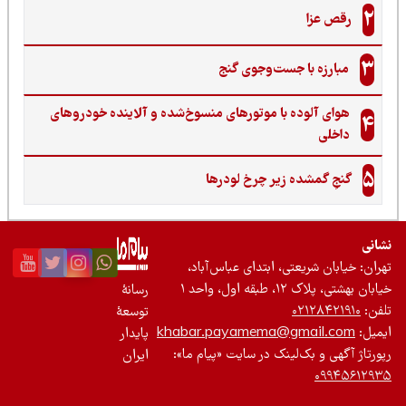
2
رقص عزا
3
مبارزه با جست‌وجوی گنج‌
هوای آلوده با موتورهای منسوخ‌شده و آلاینده خودروهای
4
داخلی
5
گنجِ گمشده زیر چرخ لودرها
نی
ان: خیابان شریعتی، ابتدای عباس‌آباد،
 بهشتی، پلاک ۱۲، طبقه اول، واحد ۱
رسانۀ
ن:
۰۲۱۲۸۴۲۱۹۱۰
توسعۀ
یل:
khabar.payamema@gmail.com
پایدار
رتاژ آگهی و بک‌لینک در سایت «پیام ما»:
ایران
۰۹۹۴۵۶۱۲