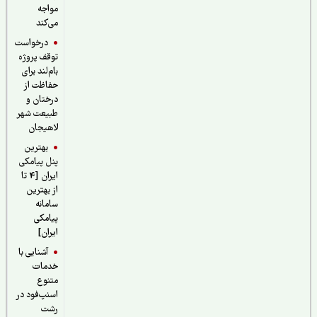
مواجه
می‌کند
درخواست
توقف پروژه
بام‌لند برای
حفاظت از
درختان و
طبیعت شهر
لاهیجان
بهترین
پنل پیامکی
ایران [4 تا
از بهترین
سامانه
پیامکی
ایران]
آشنایی با
خدمات
متنوع
اسنپ‌فود در
رشت