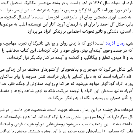
انسان معاصر می‌پردازد. او متولد سال ۱۳۶۲ در اهواز است و در رشته مهندسی مکانیک تح
را در حوزه روزنامه‌نگاری آغاز کرد و سپس با ورود به عرصه داستان‌نویسی، توانست 
به دست آورد. نخستین رمان او، پاییز فصل آخر سال است، با استقبال گسترده م
جایزه جلال آل احمد را برای او به ارمغان آورد. آثار این نویسنده اغلب به موضوع
نسانی، دلتنگی و تأثیر تحولات اجتماعی بر زندگی افراد می‌پردازد.
عشی،
رمان آذرباد
است؛ اثری که با زبانی روان و روایتی تأثیرگذار، تجربه مهاجرت و
که در جست‌وجوی آینده‌ای بهتر، وطن خود را ترک کرده‌اند. این کتاب مخاطب را با
 و ناامیدی، تعلق و بیگانگی، و گذشته و آینده در کنار یکدیگر قرار گرفته‌اند.
یی شکل می‌گیرد که مهاجران و پناهجویانی از کشورهای مختلف در آن زندگی م
 نام «آذرباد» است که به دلیل آشنایی با زبان فرانسه، نقش مترجم را برای ساکن
 روز با افراد گوناگونی مواجه می‌شود که هر کدام روایت متفاوتی از جنگ، فقر، جدا
آذرباد نه‌تنها سخنان این افراد را ترجمه می‌کند، بلکه به نوعی شاهد رنج‌ها و دغدغه
ثیر عمیقی بر روحیه و نگاه او به زندگی می‌گذارد.
ضوعات مطرح‌شده در این رمان، مسئله هویت است. شخصیت‌های داستان در شرایطی
 سرگردان‌اند. آن‌ها سرزمین مادری خود را ترک کرده‌اند، اما هنوز نتوانسته‌اند 
اشته باشند. این وضعیت سبب می‌شود پرسش‌هایی درباره هویت فردی و اجتماع
یی که بسیاری از انسان‌های عصر حاضر نیز با آن روبه‌رو هستند. مرعشی با ظراف