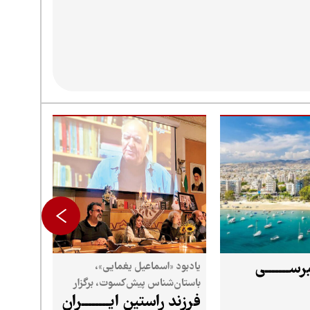
ســـــــی
یادبود «اسماعیل یغمایی»،
باستان‌شناس پیش‌کسوت، برگزار
فرزند راستین ایــــــــران
شد