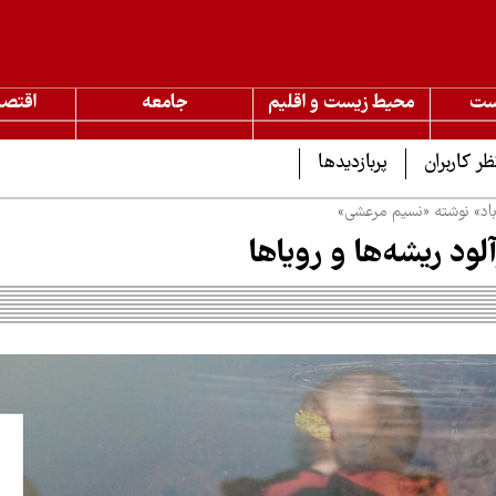
ست
محیط زیست و اقلیم
جامعه
اقتصا
ظر کاربران
پربازدیدها
باد» نوشته «نسیم مرعشی»
لود ریشه‌ها و رویاها