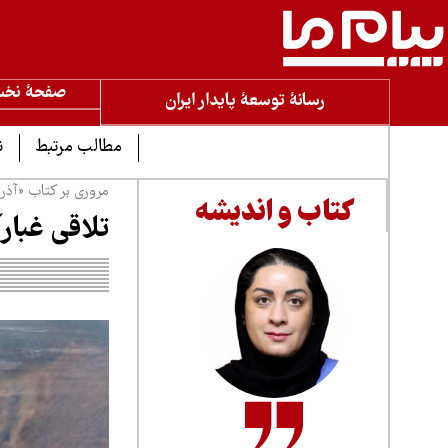
صفحۀ نخ
رسانۀ توسعۀ پایدار ایران
مطالب مرتبط
ن
مروری بر کتاب «آذر
کتاب و اندیشه
تلاقی غبارآ