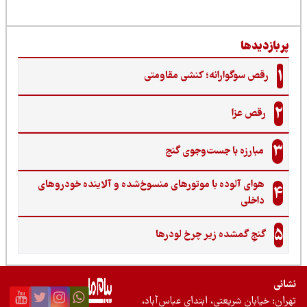
ربازدیدها
1
رقص سوگوارانه؛ کنشی مقاومتی
2
رقص عزا
3
مبارزه با جست‌وجوی گنج‌
هوای آلوده با موتورهای منسوخ‌شده و آلاینده خودروهای
4
داخلی
5
گنجِ گمشده زیر چرخ لودرها
نی
ان: خیابان شریعتی، ابتدای عباس‌آباد،