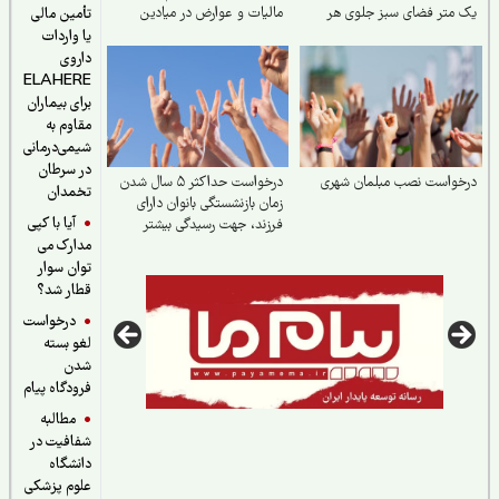
متر فضای سبز جلوی هر
مالیات و عوارض در میادین
تأمین مالی
تمع
یا واردات
داروی
ELAHERE
برای بیماران
مقاوم به
شیمی‌درمانی
در سرطان
خواست نصب مبلمان شهری
درخواست حداکثر ۵ سال شدن
تخمدان
زمان بازنشستگی بانوان دارای
آیا با کپی
فرزند، جهت رسیدگی بیشتر
مدارک می
توان سوار
قطار شد؟
درخواست
لغو بسته
شدن
فرودگاه پیام
مطالبه
شفافیت در
دانشگاه
علوم پزشکی