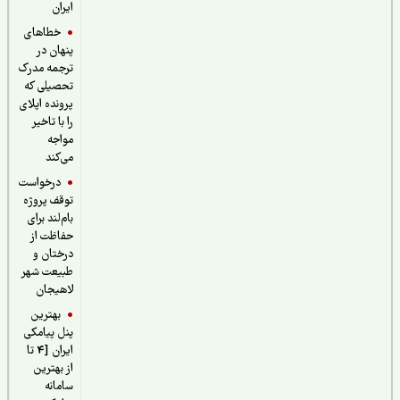
ایران
خطاهای
پنهان در
ترجمه مدرک
تحصیلی که
پرونده اپلای
را با تاخیر
مواجه
می‌کند
درخواست
توقف پروژه
بام‌لند برای
حفاظت از
درختان و
طبیعت شهر
لاهیجان
بهترین
پنل پیامکی
ایران [4 تا
از بهترین
سامانه