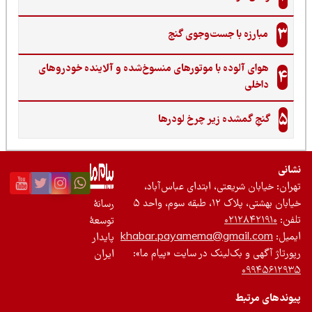
3
مبارزه با جست‌وجوی گنج‌
هوای آلوده با موتورهای منسوخ‌شده و آلاینده خودروهای
4
داخلی
5
گنجِ گمشده زیر چرخ لودرها
نی
ان: خیابان شریعتی، ابتدای عباس‌آباد،
 بهشتی، پلاک ۱۲، طبقه سوم، واحد ۵
رسانۀ
ن:
۰۲۱۲۸۴۲۱۹۱۰
توسعۀ
یل:
khabar.payamema@gmail.com
پایدار
رتاژ آگهی و بک‌لینک در سایت «پیام ما»:
ایران
۰۹۹۴۵۶۱۲
ندهای مرتبط