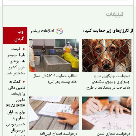
تبلیغات
ارزارهای زیر حمایت کنید:
وب
گردی
قیمت
بلیط اتوبوس
به مرزهای
غربی کشور
مشخص شد
واست جایگزینی طرح
مطالبه حمایت از کارکنان غسال
کمک به
‌آوری و دپوی سگ‌های
خانه بهشت زهرا(س)
صاحب در پناهگاه‌ها با طرح
تأمین مالی
م سازی، واکسیناسیون،
یا واردات
سازی و فرهنگسازی عمومی
داروی
ELAHERE
برای بیماران
مقاوم به
شیمی‌درمانی
در سرطان
خواست مجازی شدن
درخواست اصلاح آیین‌نامهٔ