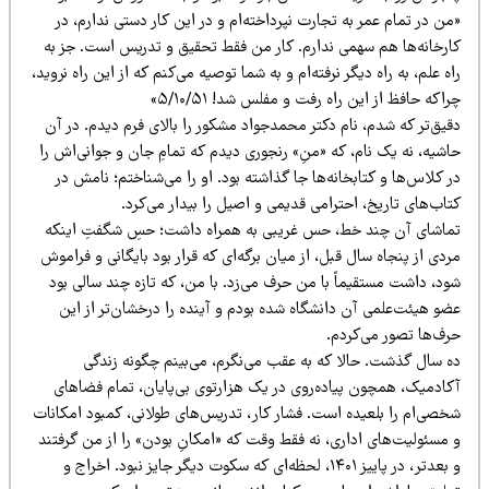
ن در تمام عمر به تجارت نپرداخته‌ام و در این کار دستی ندارم، در
ارخانه‌ها هم سهمی ندارم. کار من فقط تحقیق و تدریس است. جز به
ه علم، به راه دیگر نرفته‌ام و به شما توصیه می‌کنم که از این راه نروید،
اکه حافظ از این راه رفت و مفلس شد! ۵/۱۰/۵۱»
یق‌تر که شدم، نام دکتر محمدجواد مشکور را بالای فرم دیدم. در آن
شیه، نه یک نام، که «منِ» رنجوری دیدم که تمامِ جان و جوانی‌اش را
 کلاس‌ها و کتابخانه‌ها جا گذاشته بود. او را می‌شناختم؛ نامش در
اب‌های تاریخ، احترامی قدیمی و اصیل را بیدار می‌کرد.
ماشای آن چند خط، حس غریبی به همراه داشت؛ حسِ شگفتِ اینکه
دی از پنجاه سال قبل، از میان برگه‌ای که قرار بود بایگانی و فراموش
د، داشت مستقیماً با من حرف می‌زد. با من، که تازه چند سالی بود
ضو هیئت‌علمی آن دانشگاه شده بودم و آینده را درخشان‌تر از این
رف‌ها تصور می‌کردم.
ه سال گذشت. حالا که به عقب می‌نگرم، می‌بینم چگونه زندگی
کادمیک، همچون پیاده‌روی در یک هزارتوی بی‌پایان، تمام فضاهای
خصی‌ام را بلعیده است. فشار کار، تدریس‌های طولانی، کمبود امکانات
 مسئولیت‌های اداری، نه فقط وقت که «امکانِ بودن» را از من گرفتند
و بعدتر، در پاییز ۱۴۰۱، لحظه‌ای که سکوت دیگر جایز نبود. اخراج و