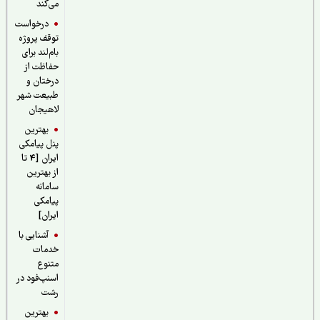
می‌کند
درخواست
توقف پروژه
بام‌لند برای
حفاظت از
درختان و
طبیعت شهر
لاهیجان
بهترین
پنل پیامکی
ایران [4 تا
از بهترین
سامانه
پیامکی
ایران]
آشنایی با
خدمات
متنوع
اسنپ‌فود در
رشت
بهترین