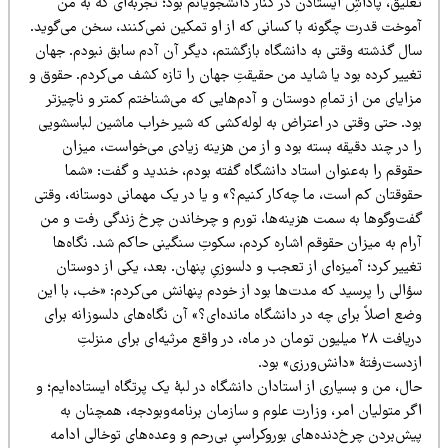
لیق، پاداشِ ایستادن در کنار دانشجویانم بود؛ تجربه‌ای که به من
موخت قدرت چگونه با کسانی که از او تمکین نمی‌کنند، سخن می‌گوید.
ال گذشته وقتی به دانشگاه بازگشتم، دیگر آن آدم سابق نبودم. جهان
غییر کرده بود یا شاید من حقیقتِ جهان را تازه کشف می‌کردم. حقوق و
ایای من از تمامِ دوستان و آدم‌هایی که می‌شناختم کمتر و ناچیزتر
ود. حتی وقتی در اعتراض به لوله‌کشی که شیر خراب ماشین لباسشویی
ا در چند دقیقه بسته بود و از من هزینه زیادی می‌خواست، میزان
وقم را به‌عنوان استاد دانشگاه گفته بودم، خندید و گفت: «شما
قوقتان کم است، ما چه‌کار کنیم؟» و یا در یک مهمانی دوستانه، وقتی
فت‌وگوها به سمت هزینه‌ها، تورم و چرخاندن چرخ زندگی رفت و من
رام به میزان حقوقم اشاره کردم، سکوتِ سنگینی حاکم شد. نگاه‌ها
ییر کرد؛ آمیزه‌ای از تعجب و دلسوزیِ پنهان. بعد، یکی از دوستان
ؤالی را پرسید که مدت‌ها بود از خودم پنهانش می‌کردم: «خب، با این
ع اصلاً برای چه در دانشگاه مانده‌ای؟» آن نگاه‌های دلسوزانه برای
دریافت ۲۸ میلیون تومان در ماه، در واقع مرثیه‌ای برای منزلتِ
دست‌رفتهٔ «دانش‌ورزی» بود.
ل، من و بسیاری از استادان دانشگاه در لبهٔ یک پرتگاه ایستاده‌ایم؛ و
ر متولیان امر، وزارت علوم و سازمان برنامه‌وبودجه، همچنان به
ش‌بردن چرخ‌دنده‌های بوروکراسیِ بی‌رحم و وعده‌های توخالی ادامه