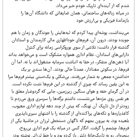
م که از آینده‌ای تاریک خودم خبر می‌داد.
 میانه زباله‌های ساختمانی، همان ضایعاتی که دانشگاه آن‌ها را
زماندهٔ فیزیکی و بی‌ارزش خود
ی‌پنداشت، پوشه‌ای پیدا کردم که لبه‌هایش را جوندگان و زمان با هم
ویده بودند. درون آن، فرم‌های خوداظهاری مالی کارمندان و استادان
شته قرار داشت؛ تلاشی از سوی بوروکراسی زمانه برای کنترلِ
ارایی‌های استادان. نظام اداری همواره مشکوک است و می‌خواهد بداند
ا ذهن‌های متفکر، در خفا به انباشت سرمایه مشغول‌اند یا نه. اما آن
م‌ها، در سکوتی معنادار، عمدتاً خالی بودند. آن‌ها سندی بر یک
داشتنِ» جمعی به شمار می‌رفتند. بی‌شکلی و یک‌دستی بیشتر فرم‌ها مرا
ه این یقین رساند که چیزی از گذشته در این فرم‌ها نشت نکرده است.
ر آن گرمای خفه و هوای سنگین زیرزمین، جایی که گردوغبار معلق با
ر نفس روی مژه‌ها می‌نشست، داشتم برگه‌ها را سرسری ورق می‌زدم تا
ودتر از دلِ تاریک آن نهنگ، که بیش از چند دهه لوازم اداری معیوب،
غذپاره‌ها و تکه‌های پراکنده‌ای از گذشته را با اشتهای سیری‌ناپذیری
عیده بود، به بیرون بجهم که ناگهان دستخطی لرزان در حاشیهٔ یکی از
م‌ها، چشمم را گرفت. انگار کسی در میانه یک فرم اداری بی‌روح،
جره‌ای رو به تاریک‌خانهٔ دلش باز کرده بود و با خط لرزانی نوشته بود: