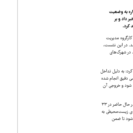
اره به وضعیت
 ۳۳ شهرک صنعتی فعال خبر داد و بر
 کرد.
ارگروه مدیریت
د. در این نشست،
در شهرک‌های
رد: به دلیل تداخل
سی دقیق انجام شده
ع شود و خروجی آن
انصاری وضعیت مدیریت پسماند در برخی شهرک‌های صنعتی را «غیرقابل قبول» توصیف کرد و افزود: در حال حاضر در ۳۳
ی زیست‌محیطی به
 شود تا ضمن