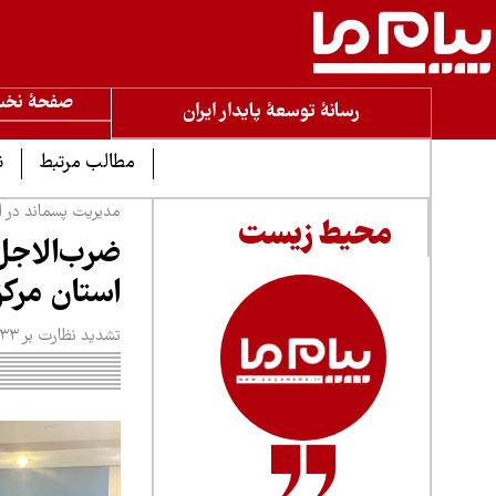
صفحۀ نخ
رسانۀ توسعۀ پایدار ایران
مطالب مرتبط
ن
مدیریت پسماند در ا
محیط زیست
ضرب‌الاجل
استان مرک
تشدید نظارت بر ۳۳ شهرک صنعتی