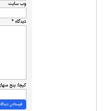
وب‌ سایت
دیدگاه
*
کپچا: پنج منها