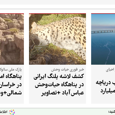
احیای
خبر فوری حیات وحش
پارک ملی سالو
کشف لاشه پلنگ ایرانی
پناهگاه ام
 دریاچه
در پناهگاه حیات‌وحش
در خراسان
میه از ۴.۵ میلیارد
عباس‌آباد +تصاویر
شمالی+وی
نید: