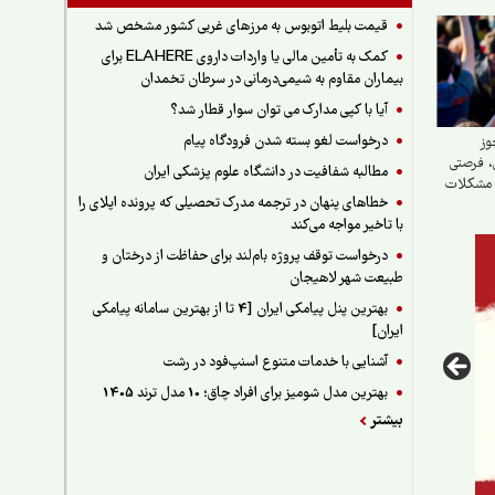
قیمت بلیط اتوبوس به مرزهای غربی کشور مشخص شد
کمک به تأمین مالی یا واردات داروی ELAHERE برای
بیماران مقاوم به شیمی‌درمانی در سرطان تخمدان
آیا با کپی مدارک می توان سوار قطار شد؟
درخواست لغو بسته شدن فرودگاه پیام
وز
، فرصتی
مطالبه شفافیت در دانشگاه علوم پزشکی ایران
 مشکلات
خطاهای پنهان در ترجمه مدرک تحصیلی که پرونده اپلای را
با تاخیر مواجه می‌کند
درخواست توقف پروژه بام‌لند برای حفاظت از درختان و
طبیعت شهر لاهیجان
بهترین پنل پیامکی ایران [4 تا از بهترین سامانه پیامکی
ایران]
آشنایی با خدمات متنوع اسنپ‌فود در رشت
بهترین مدل شومیز برای افراد چاق؛ 10 مدل ترند 1405
بیشتر