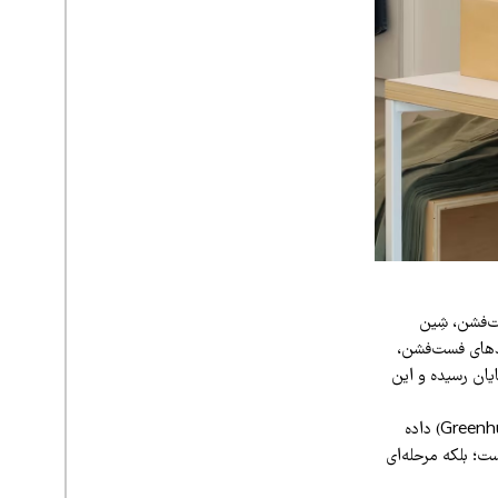
 غول فست‌فشن، شِین
 مد پایدار لوکس، با اچ‌اندام (H&M)، یکی از برندهای فست‌فشن،
ایان رسیده و این
واقعیت این است که «شست‌وشوی سبز» (Greenwashing) جای خود را به «سکوت سبز» (Greenhushing) داده
ست؛ بلکه مرحله‌ای