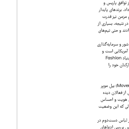
مریکا از توافق پاریس و
د. برندهای پایدار
م مزمن نیز قدرت
 نتیجه، بسیاری از
دند و حتی تیم‌های
) و روز انقلاب مد (Fashion Revolution Day) نیز دیگر شور و سرمایه‌گذاری
remake. که سازمانی غیرانتفاعی آمریکایی است و
روی حقوق کارگران صنعت مد، مبارزه با فست‌فشن و شفافیت زنجیره تأمین کار می‌کند، تعطیل شد، بنیاد Fashion
را محدود کرد و Centre for Sustainable Fashion هم کارکنان خود را
برخی کنشگران مد پایدار برای توضیح وضعیت کنونی، به «طرح اقدام جنبش» (Movement Action Plan) بیل مویِر
از فعالان دیده
ان هویت و احساس
الی که این وضعیت
پابرجاست. بازار لباس دست‌دوم در
دازی سرویس بررسی ادعاهای