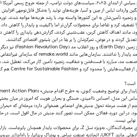
فشارهای اقتصادی و سیاسی از ابتدای ۲۰۲۵، سیاست‌های دولت ترامپ، از جمله خروج رسمی آ
ین واردات لباس از چین و آسیا، هزینه‌های تولید را به‌شکل قابل‌توجهی افزایش دا
و زنجیره تأمین‌شان به این کشورها وابسته بود، با رشد هزینه‌ها مواجه شدند. تور
تضعیف کرد و تقاضا برای محصولات گران‌تر اما باکیفیت و پایدار را کاهش داد. در
ود، مانند اهداف کاهش کربن، عقب‌نشینی کردند، گزارش‌دهی پایداری را کاهش دا
عدیل کردند و در عوض، تمرکزشان را بر بقا در این بلبشوی اقتصادی گذاشتند.
در چنین فضایی، روز زمین (Earth Day
سال‌های گذشته در مد پایدار را نداشتند. سازمان‌هایی مانند world
Revolution بخشی از فعالیت‌هایش 
اه است؟
اساس این مدل، احساس ناامیدی، خستگی و بحران هویت که امروز در میان بخشی 
پنجم از هشت مرحله تحول جنبش‌های اجتماعی همخوانی دارد؛ مرحله‌ای که «بحر
‌شود. در این دوره، فعالان ممکن است تصور کنند جنبش در حال افول است، در ح
 نهایی نیست.
از سوی دیگر، تقاضای مصرف‌کنندگان، به‌ویژه نسل Z، برای محصولات پایدار همچنان 
حال رشد است و نهادهایی مانند UKFT، اتحادیه صنعت نساجی و پوشاک بریتانیا، با راه‌ان