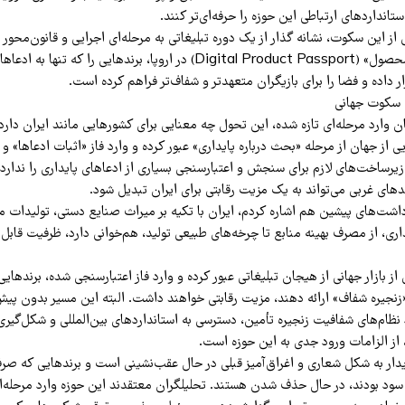
تانداردهای ارتباطی این حوزه را حرفه‌ای‌تر کنند.
از این سکوت، نشانه گذار از یک دوره تبلیغاتی به مرحله‌ای اجرایی و قانون‌محور ب
«گذرنامه دیجیتال محصول» (Digital Product Passport) در اروپا، برندهایی را که 
ر داده و فضا را برای بازیگران متعهدتر و شفاف‌تر فراهم کرده است.
 سکوت جهانی
ان وارد مرحله‌ای تازه شده، این تحول چه معنایی برای کشورهایی مانند ایران دارد
 از جهان از مرحله «بحث درباره پایداری» عبور کرده و وارد فاز «اثبات ادعاها» و
 زیرساخت‌های لازم برای سنجش و اعتبارسنجی بسیاری از ادعاهای پایداری را ندارد.
های غربی می‌تواند به یک مزیت رقابتی برای ایران تبدیل شود.
داشت‌های پیشین هم اشاره کردم، ایران با تکیه بر میراث صنایع دستی، تولیدات 
یداری، از مصرف بهینه منابع تا چرخه‌های طبیعی تولید، هم‌خوانی دارد، ظرفیت قابل‌
ز بازار جهانی از هیجان تبلیغاتی عبور کرده و وارد فاز اعتبارسنجی شده، برندهایی 
زنجیره شفاف» ارائه دهند، مزیت رقابتی خواهند داشت. البته این مسیر بدون پیش
ظام‌های شفافیت زنجیره تأمین، دسترسی به استانداردهای بین‌المللی و شکل‌گیری
از الزامات ورود جدی به این حوزه است.
ار به شکل شعاری و اغراق‌آمیز قبلی در حال عقب‌نشینی است و برندهایی که صرفاً 
سود بودند، در حال حذف شدن هستند. تحلیلگران معتقدند این حوزه وارد مرحله‌ای و