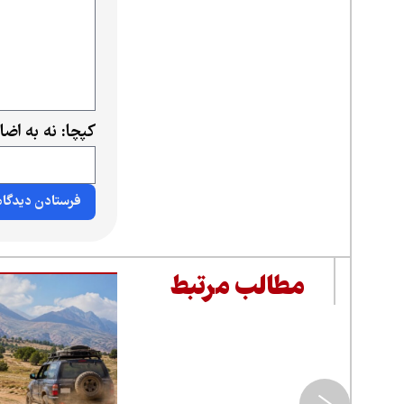
کپچا: نه به اض
مطالب مرتبط