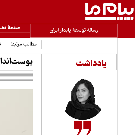
صفحۀ نخ
رسانۀ توسعۀ پایدار ایران
مطالب مرتبط
ن
پوست‌انداز
یادداشت