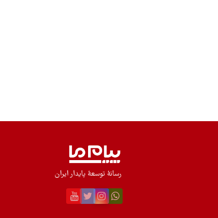
رسانۀ توسعۀ پایدار ایران