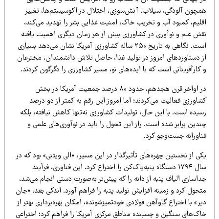
مچون آلودگی، سیلاب، آتش‌سوزی، اختلال در اکوسیستم‌ها، تغییر
قلیم، کمبود آب و تخریب خاک، امنیت غذایی بشر را تهدید می‌کند،
قش علم و نوآوری در کشاورزی بیش از هر زمان دیگری اهمیت یافته
است. نگاهی به تاریخ ۲۵۰ ساله کشاورزی آمریکا نشان می‌دهد بسیاری
ز دستاوردهای امروز در تولید غذا، حاصل تلاش دانشمندان، مخترعان
کارآفرینانی است که با ایده‌های نو، مسیر کشاورزی را دگرگون کردند.
در اواخر قرن هجدهم، حدود ۸۰ درصد جمعیت آمریکا در بخش
اورزی فعالیت می‌کردند؛ اما امروز این رقم به کمتر از دو درصد
یده است. با این حال، تولیدات کشاورزی نه‌تنها کاهش نیافته، بلکه
دین برابر شده است. راز این تحول را باید در نوآوری‌های علمی و
ناورانه جست‌وجو کرد.
ی از نخستین چهره‌های تأثیرگذار در این مسیر، «الی ویتنی» بود که در
سال ۱۷۹۴ دستگاه پنبه‌پاک‌کن را اختراع کرد. این فناوری، فرآیند
اسازی الیاف پنبه از دانه را که پیش‌تر به‌صورت دستی انجام می‌شد،
حول کرد و زمینه افزایش تولید پنبه را فراهم آورد. اندکی بعد، «جان
ر» با اختراع گاوآهن فولادی خودتمیزشونده، امکان بهره‌برداری بهتر از
اک‌های سنگین و چسبنده مناطق مرکزی آمریکا را فراهم کرد؛ اختراعی