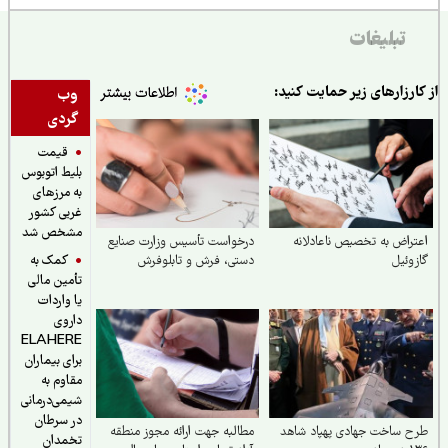
تبلیغات
ارزارهای زیر حمایت کنید:
وب
گردی
قیمت
بلیط اتوبوس
به مرزهای
غربی کشور
مشخص شد
راض به تخصیص ناعادلانه
درخواست تأسیس وزارت صنایع
کمک به
وئیل
دستی، فرش و تابلوفرش
تأمین مالی
یا واردات
داروی
ELAHERE
برای بیماران
مقاوم به
شیمی‌درمانی
در سرطان
 ساخت جهادی پهپاد شاهد
مطالبه جهت ارائه مجوز منطقه
تخمدان