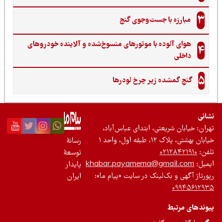
3
مبارزه با جست‌وجوی گنج‌
هوای آلوده با موتورهای منسوخ‌شده و آلاینده خودروهای
4
داخلی
5
گنجِ گمشده زیر چرخ لودرها
نی
ان: خیابان شریعتی، ابتدای عباس‌آباد،
 بهشتی، پلاک ۱۲، طبقه اول، واحد ۱
رسانۀ
ن:
۰۲۱۲۸۴۲۱۹۱۰
توسعۀ
یل:
khabar.payamema@gmail.com
پایدار
رتاژ آگهی و بک‌لینک در سایت «پیام ما»:
ایران
۰۹۹۴۵۶۱۲
ندهای مرتبط