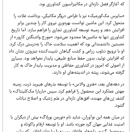
 آغازگر فصل تازه‌ای در مکانیزاسیون کشاورزی بود.
سایرس مک‌کورمیک» نیز با طراحی دروگر مکانیکی، برداشت غلات را
حول کرد. این ماشین توانست بهره‌وری نیروی کار را چندین برابر
فزایش دهد و زمینه توسعه کشاورزی تجاری را فراهم سازد. اما تاریخ
شاورزی تنها به ماشین‌ها محدود نمی‌شود. «جورج واشنگتن کارور» از
خستین دانشمندانی بود که اهمیت سلامت خاک را به‌درستی درک کرد.
و با ترویج تناوب زراعی و کشت گیاهان تثبیت‌کننده نیتروژن نشان داد
ه افزایش تولید، بدون حفظ منابع طبیعی، پایدار نخواهد بود. بسیاری
ز اصولی که امروز در کشاورزی حفاظتی و مدیریت پایدار خاک به کار
فته می‌شوند، ریشه در اندیشه‌های او دارند.
ر دهه‌های بعد، «هنری والاس» با توسعه بذرهای هیبرید ذرت، زمینه
هش عملکرد این محصول را فراهم کرد. سپس «باربارا مک‌کلینتاک» با
شف ژن‌های جهنده، افق‌های تازه‌ای در علم ژنتیک و اصلاح نباتات
شود.
 میان همه این نوآوران، شاید نام «نورمن بورلاگ» بیش از دیگران با
نیت غذایی جهان گره خورده باشد. او با توسعه ارقام پاکوتاه و
محصول گندم، پایه‌های «انقلاب سبز» را بنا نهاد؛ انقلابی که بنا بر