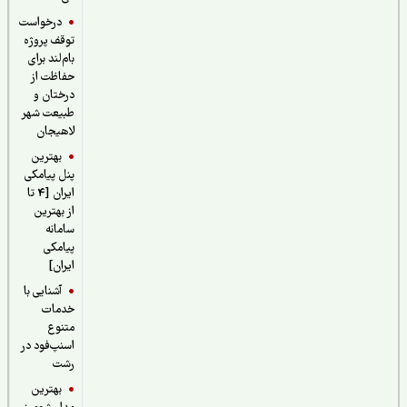
درخواست
توقف پروژه
بام‌لند برای
حفاظت از
درختان و
طبیعت شهر
لاهیجان
بهترین
پنل پیامکی
ایران [4 تا
از بهترین
سامانه
پیامکی
ایران]
آشنایی با
خدمات
متنوع
اسنپ‌فود در
رشت
بهترین