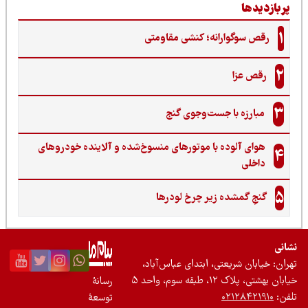
ربازدیدها
1
رقص سوگوارانه؛ کنشی مقاومتی
2
رقص عزا
3
مبارزه با جست‌وجوی گنج‌
هوای آلوده با موتورهای منسوخ‌شده و آلاینده خودروهای
4
داخلی
5
گنجِ گمشده زیر چرخ لودرها
نی
ان: خیابان شریعتی، ابتدای عباس‌آباد،
 بهشتی، پلاک ۱۲، طبقه سوم، واحد ۵
رسانۀ
ن:
۰۲۱۲۸۴۲۱۹۱۰
توسعۀ