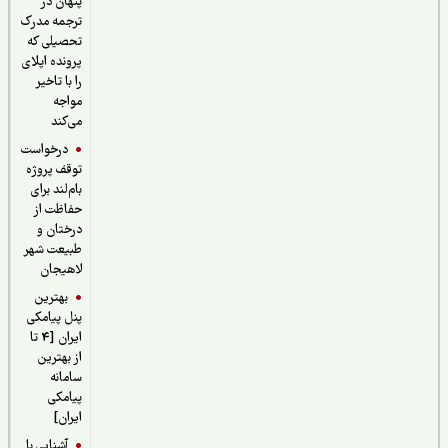
پنهان در
ترجمه مدرک
تحصیلی که
پرونده اپلای
را با تاخیر
مواجه
می‌کند
درخواست
توقف پروژه
بام‌لند برای
حفاظت از
درختان و
طبیعت شهر
لاهیجان
بهترین
پنل پیامکی
ایران [4 تا
از بهترین
سامانه
پیامکی
ایران]
آشنایی با