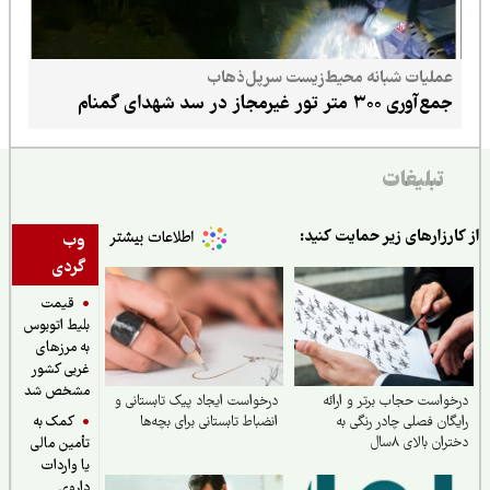
عملیات شبانه محیط‌زیست سرپل‌ذهاب
جمع‌آوری ۳۰۰ متر تور غیرمجاز در سد شهدای گمنام
تبلیغات
ارزارهای زیر حمایت کنید:
وب
گردی
قیمت
بلیط اتوبوس
به مرزهای
غربی کشور
مشخص شد
واست حجاب برتر و ارائه
درخواست ایجاد پیک تابستانی و
کمک به
گان فصلی چادر رنگی به
انضباط تابستانی برای بچه‌ها
ان بالای ۸سال
تأمین مالی
یا واردات
داروی