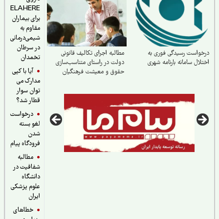
ELAHERE
برای بیماران
مقاوم به
شیمی‌درمانی
در سرطان
واست رسیدگی فوری به
مطالبه اجرای تکالیف قانونی
تخمدان
لال سامانه بارنامه شهری
دولت در راستای متناسب‌سازی
آیا با کپی
حقوق و معیشت فرهنگیان
مدارک می
توان سوار
قطار شد؟
درخواست
لغو بسته
شدن
فرودگاه پیام
مطالبه
شفافیت در
دانشگاه
علوم پزشکی
ایران
خطاهای