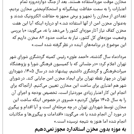
خازن موقت مورداستفاده هستند. بعد از جنگ دوازده‌روزه تمام
عتبارات را به سمت حفاظت پیشگیرانه و استحکام‌بخشی مخازن بردیم،
عدادی از مخازن را تجهیز و برخی مجهز به حفاظت الکترونیک شدند و
‌عنوان مخزن امن از آنها استفاده شد.» او درباره اینکه آیا این هفت
زن کفاف نیاز آثار موزه‌ای کشور را می‌دهد یا نه، می‌گوید: «با بررسی
وضعیت موزه‌های کل کشور، نیاز به ساخت حدود ۸۲ مخزن داریم که
ین موضوع در برنامه‌های آینده در نظر گرفته شده است.»
ردادماه سال گذشته، «احمد علوی» رئیس کمیته گردشگری شورای شهر
هران اعلام کرد: «در جلساتی که با کمیسیون فرهنگی شورا و پژوهشگاه
میراث‌فرهنگی و گردشگری داشتیم، پیشنهاد شد در سال ۱۴۰۵، شهرداری
هران در چهار نقطه تهران برای ایجاد مخزن امن جایابی کند. در شورای
هر هم اعتباری برای ساخت این مخازن تعیین می‌کنیم. ازآنجاکه برای
نجام این کار اعتبار زیادی موردنیاز است، تخصیص بودجه و اجرای آن
را به سال ۱۴۰۵ موکول کردیم.» خسروی در خصوص اینکه ساخت این
خازن توسط شهرداری تهران در چه مرحله‌ای است و آیا اقدام و پیگیری
 مورد آن انجام شده یا نه، می‌گوید: «اقدامات و پیگیری‌ها و مکاتبات
نجام شده اما هنوز به نتیجه نرسیده است.»
ه موزه بدون مخزن استاندارد مجوز نمی‌دهیم