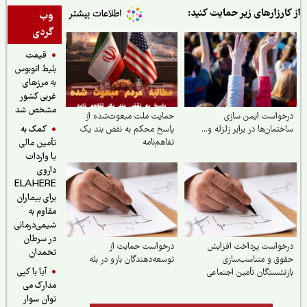
ارزارهای زیر حمایت کنید:
وب
گردی
قیمت
بلیط اتوبوس
به مرزهای
غربی کشور
مشخص شد
واست ایمن‌ سازی
حمایت ملت مبعوث‌شده از
کمک به
تمان‌ها در برابر زلزله و...
پاسخ محکم به نقض بند یک
تفاهم‌نامه
تأمین مالی
یا واردات
داروی
ELAHERE
برای بیماران
مقاوم به
شیمی‌درمانی
در سرطان
واست پرداخت افزایش
درخواست حمایت از
تخمدان
ق و متناسب‌سازی
توسعه‌دهندگان بازو در بله
آیا با کپی
نشستگان تأمین اجتماعی
مدارک می
توان سوار