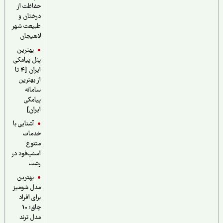
حفاظت از
درختان و
طبیعت شهر
لاهیجان
بهترین
پنل پیامکی
ایران [4 تا
از بهترین
سامانه
پیامکی
ایران]
آشنایی با
خدمات
متنوع
اسنپ‌فود در
رشت
بهترین
مدل شومیز
برای افراد
چاق؛ 10
مدل ترند