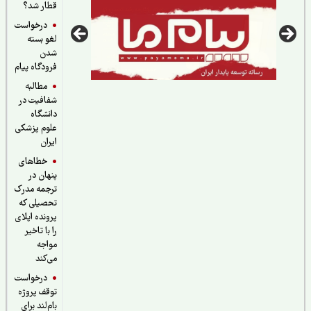
قطار شد؟
درخواست
لغو بسته
شدن
فرودگاه پیام
مطالبه
شفافیت در
دانشگاه
علوم پزشکی
ایران
خطاهای
پنهان در
ترجمه مدرک
تحصیلی که
پرونده اپلای
را با تاخیر
مواجه
می‌کند
درخواست
توقف پروژه
بام‌لند برای