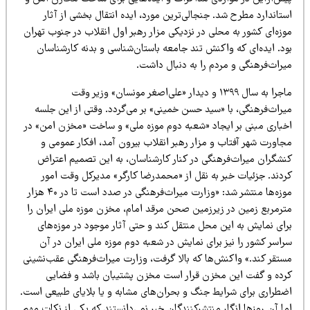
تاندارد مطرح شد. جنجالی‌ترین مورد، ایده انتقال بخشی از آثار
زه‌ای کشور به محلی در نزدیکی مزار رهبر اول انقلاب در جنوب تهران
ود. ایده‌ای که واکنش تند جامعه باستان‌شناسی و بدنه کارشناسان
یراث‌فرهنگی و مردم را به دنبال داشت.
ماجرا به سال ۱۳۹۹ و دیدار «علی‌اصغر مونسان» وزیر وقت
یراث‌فرهنگی، با «سید حسن خمینی» بر می‌گردد. وقتی از این جلسه
خباری مبنی بر ایجاد «شعبه دوم موزه ملی» و ساخت «مخزن امن» در
جاورت شهر آفتاب و مزار رهبر انقلاب بیرون آمد، افکار عمومی و
نشگران میراث‌فرهنگی در کنار کارشناسان، به این تصمیم اعتراض
ردند. جزئیات خبر به نقل از «محمدرضا کارگر» مدیرکل وقت امور
موزه‌ها منتشر شد: «وزارت میراث‌فرهنگی در صدد است تا در ۴۰ هزار
ترمربع زمین در زیرزمین صحن مرقد امام، مخزن موزه ملی ایران را
رای نمایش به این محل منتقل کند و حتی آثار موجود در موزه‌های
اسر کشور را نیز برای نمایش در شعبه دوم موزه ملی ایران در آن
ستقر کند.» واکنش‌ها که بالا گرفت، وزارت میراث‌فرهنگی عقب‌نشینی
رده و گفت این مخزن قرار است مخزن پشتیبان باشد و فضایی
ضطراری برای شرایط جنگ و بحران‌های مشابه و یا بلایای طبیعی است.
ا آن روزها انگار منتشرکنندگان خبر نمی‌دانستند که یکی از نکات مهم