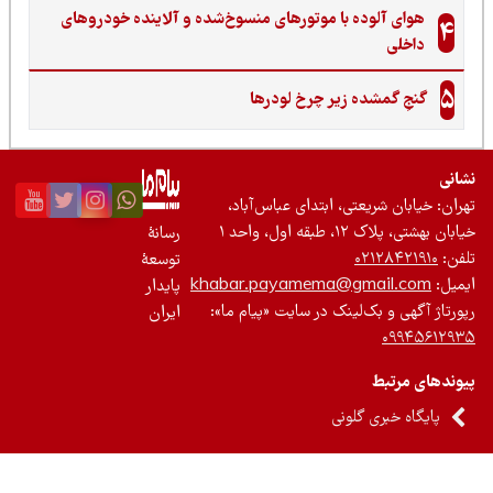
هوای آلوده با موتورهای منسوخ‌شده و آلاینده خودروهای
4
داخلی
5
گنجِ گمشده زیر چرخ لودرها
نی
ان: خیابان شریعتی، ابتدای عباس‌آباد،
 بهشتی، پلاک ۱۲، طبقه اول، واحد ۱
رسانۀ
ن:
۰۲۱۲۸۴۲۱۹۱۰
توسعۀ
یل:
khabar.payamema@gmail.com
پایدار
رتاژ آگهی و بک‌لینک در سایت «پیام ما»:
ایران
۰۹۹۴۵۶۱۲
ندهای مرتبط
پایگاه خبری گلونی