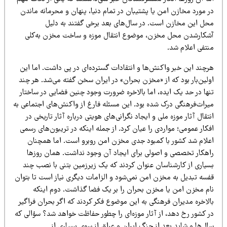
 مورد مخازن امن یا پشتیبان در تمام دنیا، پنهان و محرمانه ماندن
حل این مخازن است. در سال‌های بعد برخی گفتند به دلیل
شکارشدن محل مخزن، موضوع انتقال موزه و ساخت مخزن به‌کلی
نتفی اعلام شد.
رچند این خبر واکنش‌ها و انتقادات گسترده‌ای در پی داشت. اما این
ولین‌بار بود که از «مخزن بحران» در ایران سخن گفته می‌شد. هر چند
نها در حد یک ایده، اما بالاخره ضرورت وجود چنین فضایی در ساختار
یراث‌فرهنگی درک شده بود. این مسئله فارغ از واکنش‌های اجتماعی به
تقال آثار موزه ملی و ایجاد نگرانی‌های هویتی درباره آثار تاریخی در
کار عمومی؛ مواردی را عیان کرد. از جمله اینکه در تریبون‌های رسمی
علام شد کشور با کمبود جدی مخزن امن روبرو است. اما همچنان
اهکار تخصصی و اصولی برای ایجاد آن وجود نداشت. همان روزها
سیاری از کارشناسان عنوان کردند که یک زیرزمین بتنی با نصب چند
فسه تبدیل به مخزن امن نمی‌شود و الزامات دیگری نیاز است تا بتوان
ام مخزن امن یا مخزن بحران را بر یک فضا گذاشت. دوم اینکه
الاخره مدیران فرهنگی به این موضوع فکر کردند که اگر بحران فراگیر
ر کشور رخ دهد، از آثار موزه‌ای را چطور حفاظت خواهد شد؟ سؤالی که
ل‌ها و شاید بعد از جنگ ایران و عراق از سوی بسیاری از