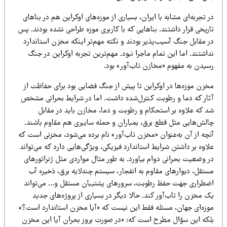
 تجربه‌ای مشابه با ایران، بسیاری از موزه‌های اوکراین هم در بناهای
ریخی قرار داشتند. بناهایی که با کاربری موزه طراحی نشده بودند. پس
 مقابل جنگ آسیب‌پذیر بودند و نکته مهم‌تر اینکه مخزن استاندارد
اشتند. اما این تمام ماجرا نبود. مهم‌ترین تجربه اوکراین در جنگ
سیدن به مفهوم «مخازن تاب‌آور» بود.
خزن موزه‌ها در اوکراین تا پیش از جنگ فضایی بود برای حفاظت از
ثار که دما و رطوبت کنترل‌شده داشت. اما در شرایط بحرانی مشخص
د که علاوه بر استحکام و رطوبت و دما، مخازن باید در مقابل
الش‌هایی مثل قطع برق، بمباران و حمله سایبری هم مقاوم باشند.
نچه از آن به‌عنوان «مخزن تاب‌آور» نام برده می‌شود، مخزنی است که
اوه بر داشتن شرایط استاندارد فیزیکی، ویژگی‌هایی دارد که می‌تواند
ر وضعیت بحرانی دوام بیاورد. به طور مثال مواردی مثل ژنراتورهای
ستقل، دیوارهای مقاوم به انفجار، سیستم چندلایه برق، ذخیره آب
ضطراری جهت حفظ رطوبت، سرورهای پشتیبان مستقل و… می‌تواند
 مخزن را تاب‌آور کند. حالا دیگر در بسیاری از پروژه‌های جدید
وزه‌ای جهان، مسئله فقط این نیست که «آیا مخزن استاندارد است؟»
لکه این سؤال مطرح است که: «در صورت بروز بحران آیا این مخزن