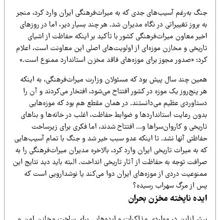
نگ به‌رغم آسیب‌های جدی که به میراث‌فرهنگی ایران وارد کرد، منجر
 بروز تغییراتی در نگاه مدیران شد. هر چند بسیار دیر، اما در روزهای
خیر معاون میراث‌فرهنگی کشور با تأکید بر اینکه حفاظت از اشیای
اریخی و مخازن موزه‌ای از اولویت‌های اصلی این معاونت است، اعلام
رد: «صدور مجوز برای موزه‌های فاقد مخزن استاندارد ممنوع است.»
مین چند سال پیش بود که مسئولان وزارت میراث‌فرهنگی، به اینکه
 پنج‌روز یک موزه در کشور افتتاح می‌شود، افتخار می‌کردند و آن را
ستاوردی عظیم می‌دانستند. در همان مقطع هم بود که موزه‌هایی
دون رعایت استانداردها و ضوابط حفاظت، اغلب در خانه‌ها و بناهای
اریخی و کاروان‌سراها و… افتتاح شدند، اما فکری برای زیرساخت
فاظتی آنها نشد. تا اینکه عدو سبب خیر شد و جنگ با تمام آسیب‌هایی
 به میراث تاریخی ایران وارد کرد، بالاخره مدیران میراث‌فرهنگی را به
افت توجه به حفاظت از آثار تاریخی انداخت. البته باید دید نتایج این
منوعیت دردی از موزه‌های ایران دوا می‌کند یا نوشدارویی است که
س از مرگ سهراب رسیده؟
یده ناپخته مخزن بحران
یش‌ازاین در مواردی مذاکرات و ایده‌هایی برای ساخت مخازن امن و