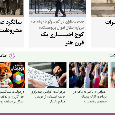
ــراث
سالگرد صد
صاحب‌نظران در گفت‌وگو با «پیام ما»
درباره انتقال اموال پژوهشکده
مشروطیت
کوچ اجبـــــــاری یک
هنرهای سنتی به «کاخ سعدآباد»
هشدار دادند
قرن هنر
نید:
اعتراض به تاخیر نه ماهه در
درخواست افزایش چندبرابری
درخواست شفاف‌سازی
پرداخت کارانه پزشکان
جریمه استفاده از موبایل
حق کاربران و توقف
متخصص ضریب K
هنگام رانندگی
آشکار در مسابقه رو