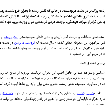
ت پرآب‌بر در دشت مرودشت، در حالی که نقش رستم با بحران فرونشست زمین
 را نسبت به پایداری بناهای شاخص هخامنشی از جمله کعبه زرتشت افزایش داد
 چالش فراتر از میراث فرهنگی، نیازمند عزمی فرابخشی میان وزارت نیرو، جهاد کش
متخصص حفاظت و مرمت آثار تاریخی و مدیر داخلی مجموعه‌های
نقش رستم
و ن
ضی پیرامون این محوطه جهانی گفت: «سال‌هاست که
فرونشست زمین
در دشت مر
لیه هویت تاریخی ما تبدیل شده است، اما با این وجود، همچنان شاهد کشت محصو
ت در حریم این اثر هستیم.»
برای کعبه زرتشت
ناسی و شواهد میدانی، عامل اصلی این بحران، برداشت بی‌رویه از منابع آب زیر
گرچه تعیین رابطه مستقیم میان هر شکاف و پدیده فرونشست نیازمند مطالعات 
یده در مجاورت مجموعه نقش رستم، خطری جدی برای پایداری بناها ایجاد کرده اس
ر داد: «
کعبه زرتشت
، به عنوان یکی از شاخص‌ترین بناهای سنگی دوره
هخامنشی
،
رد. هرگونه ناپایداری در بستر زمین یا تغییر در رفتار ژئوتکنیکی منطقه می‌تواند
 خطر بیندازد.»