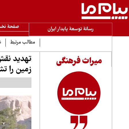
صفحۀ نخ
رسانۀ توسعۀ پایدار ایران
مطالب مرتبط
ن
تهدید نقش
میراث فرهنگی
زمین را ت