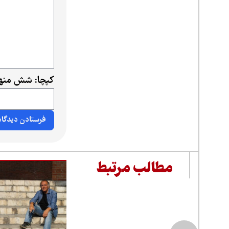
کپچا: شش منها
مطالب مرتبط