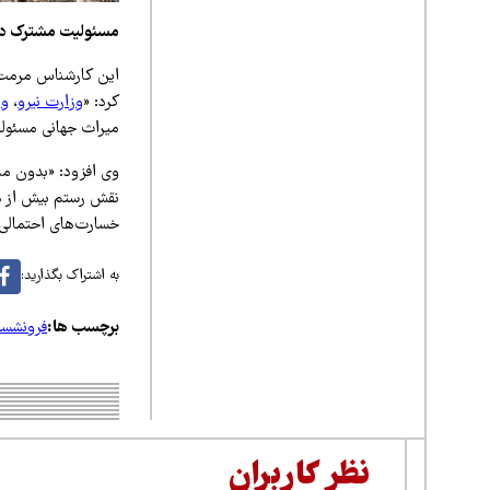
مسئولیت مشترک دست
این کارشناس مرمت آ
کرد: «
وزارت نیرو
،
وز
میراث جهانی مسئولی
وی افزود: «بدون م
نقش رستم بیش از هر
خسارت‌های احتمالی 
به اشتراک بگذارید:
برچسب ها:
فرونشس
نظر کاربران