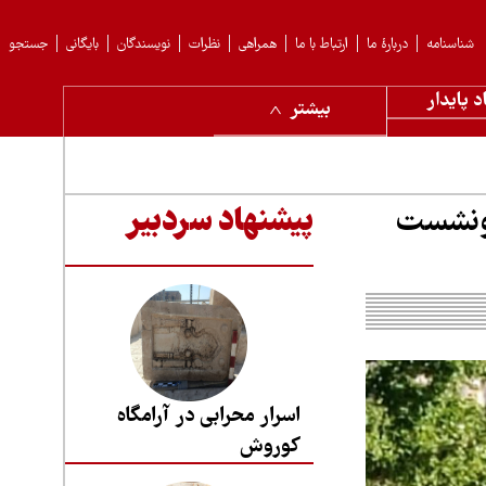
شناسنامه
دربارهٔ ما
ارتباط با ما
همراهی
نظرات
نویسندگان
بایگانی
جستجو
د پایدار
بیشتر
رونشست
پیشنهاد سردبیر
اسرار محرابی در آرامگاه
کوروش