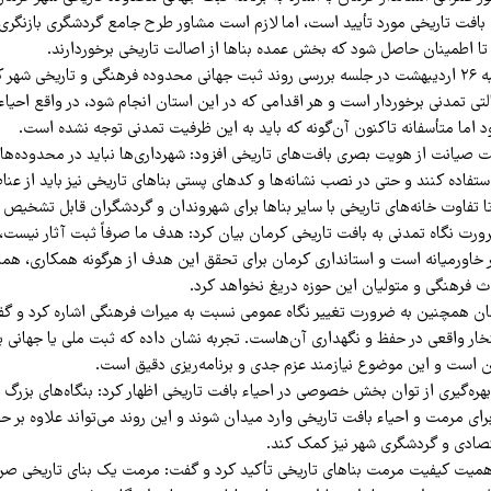
۷ هکتاری بافت تاریخی مورد تأیید است، اما لازم است مشاور طرح جامع گردشگری بازنگری
ا اطمینان حاصل شود که بخش عمده بناها از اصالت تاریخی برخوردارند.
علی‌اصغر ذاکری‌ شنبه ۲۶ اردیبهشت‌ در جلسه بررسی روند ثبت جهانی محدوده فرهنگی و تاریخی شه
لتی تمدنی برخوردار است و هر اقدامی که در این استان انجام شود، در واقع احی
ما متأسفانه تاکنون آن‌گونه که باید به این ظرفیت تمدنی توجه نشده است.
یت صیانت از هویت بصری بافت‌های تاریخی افزود: شهرداری‌ها نباید در محدوده‌ها
تفاده کنند و حتی در نصب نشانه‌ها و کدهای پستی بناهای تاریخی نیز باید از عنا
 تفاوت خانه‌های تاریخی با سایر بناها برای شهروندان و گردشگران قابل تشخیص 
ضرورت نگاه تمدنی به بافت تاریخی کرمان بیان کرد: هدف ما صرفاً ثبت آثار نیست، 
خاورمیانه است و استانداری کرمان برای تحقق این هدف از هرگونه همکاری، هم
اث فرهنگی و متولیان این حوزه دریغ نخواهد کرد.
ان همچنین به ضرورت تغییر نگاه عمومی نسبت به میراث فرهنگی اشاره کرد و گف
خار واقعی در حفظ و نگهداری آن‌هاست. تجربه نشان داده که ثبت ملی یا جهانی یک 
 است و این موضوع نیازمند عزم جدی و برنامه‌ریزی دقیق است.
 بهره‌گیری از توان بخش خصوصی در احیاء بافت تاریخی اظهار کرد: بنگاه‌های بزرگ 
برای مرمت و احیاء بافت تاریخی وارد میدان شوند و این روند می‌تواند علاوه بر 
تصادی و گردشگری شهر نیز کمک کند.
میت کیفیت مرمت بناهای تاریخی تأکید کرد و گفت: مرمت یک بنای تاریخی صرفا