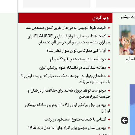
وب گردی
قیمت بلیط اتوبوس به مرزهای غربی کشور مشخص شد
کمک به تأمین مالی یا واردات داروی ELAHERE برای
بیماران مقاوم به شیمی‌درمانی در سرطان تخمدان
آیا با کپی مدارک می توان سوار قطار شد؟
درخواست لغو بسته شدن فرودگاه پیام
لعظیم
مطالبه شفافیت در دانشگاه علوم پزشکی ایران
خطاهای پنهان در ترجمه مدرک تحصیلی که پرونده اپلای را
با تاخیر مواجه می‌کند
درخواست توقف پروژه بام‌لند برای حفاظت از درختان و
طبیعت شهر لاهیجان
بهترین پنل پیامکی ایران [4 تا از بهترین سامانه پیامکی
ایران]
آشنایی با خدمات متنوع اسنپ‌فود در رشت
بهترین مدل شومیز برای افراد چاق؛ 10 مدل ترند 1405