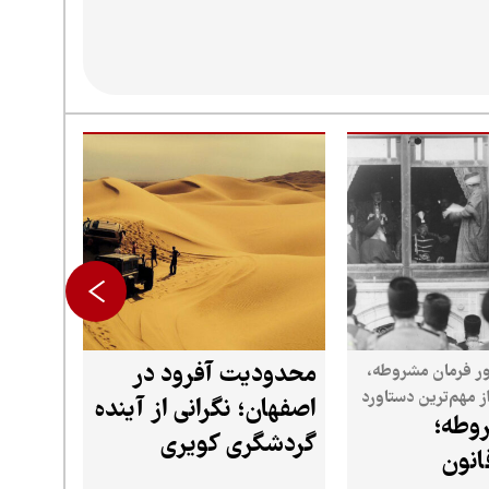
محدودیت آفرود در
ر فرمان مشروطه،
از مهم‌ترین دستاورد
اصفهان؛ نگرانی از آینده
وطه؛
وید
گردشگری کویری
انون