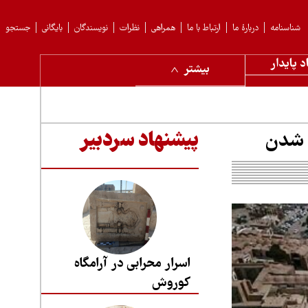
شناسنامه
دربارهٔ ما
ارتباط با ما
همراهی
نظرات
نویسندگان
بایگانی
جستجو
د پایدار
بیشتر
ی شدن
پیشنهاد سردبیر
اسرار محرابی در آرامگاه
کوروش