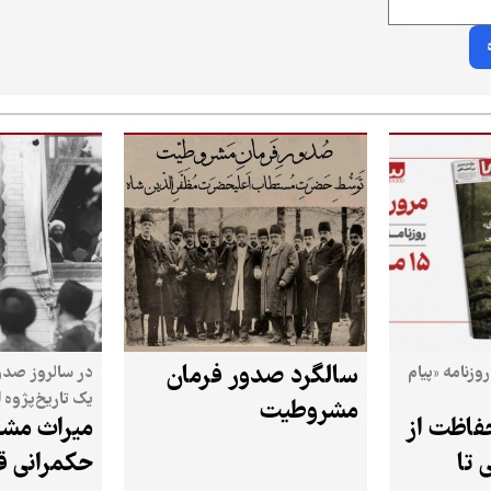
سالگرد صدور فرمان
روزنامه «پیام
در سالروز صدو
یک تاریخ‌پژوه 
مشروطیت
حفاظت از
میراث مشر
این انقلاب می‌گ
 تا
حکمرانی ق