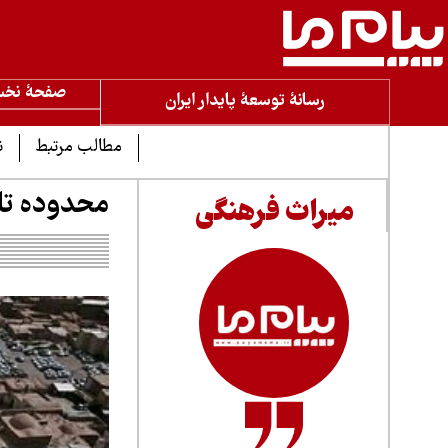
صفحۀ نخ
رسانۀ توسعۀ پایدار ایران
مطالب مرتبط
ن
محدوده تا
میراث فرهنگی