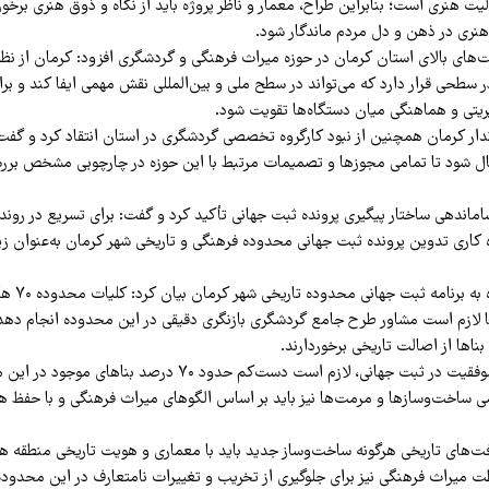
ت هنری است؛ بنابراین طراح، معمار و ناظر پروژه باید از نگاه و ذوق هنری برخورد
 هنری در ذهن و دل مردم ماندگار شود.
ت‌های بالای استان کرمان در حوزه میراث فرهنگی و گردشگری افزود: کرمان از نظر 
 سطحی قرار دارد که می‌تواند در سطح ملی و بین‌المللی نقش مهمی ایفا کند و ب
ریتی و هماهنگی میان دستگاه‌ها تقویت شود.
دار کرمان همچنین از نبود کارگروه تخصصی گردشگری در استان انتقاد کرد و گفت:
ل شود تا تمامی مجوزها و تصمیمات مرتبط با این حوزه در چارچوبی مشخص برر
ماندهی ساختار پیگیری پرونده ثبت جهانی تأکید کرد و گفت: برای تسریع در روند 
ه کاری تدوین پرونده ثبت جهانی محدوده فرهنگی و تاریخی شهر کرمان به‌عنوان زی
وی در ادامه با
ا لازم است مشاور طرح جامع گردشگری بازنگری دقیقی در این محدوده انجام دهد
اها از اصالت تاریخی برخوردارند.
ذاکری افزود: برای موفقیت در ثبت جهانی، لازم است دست‌کم حدود ۷۰
می ساخت‌وسازها و مرمت‌ها نیز باید بر اساس الگوهای میراث فرهنگی و با حفظ ه
افت‌های تاریخی هرگونه ساخت‌وساز جدید باید با معماری و هویت تاریخی منطقه ه
 میراث فرهنگی نیز برای جلوگیری از تخریب و تغییرات نامتعارف در این محدو