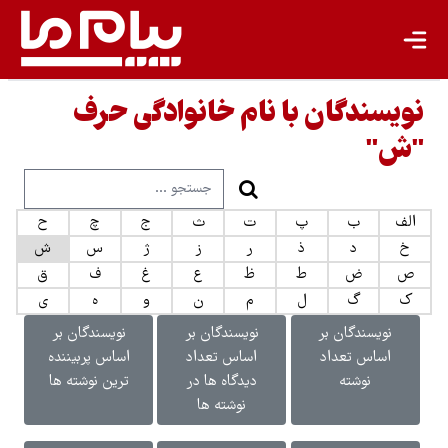
نویسندگان با نام خانوادگی حرف
"ش"
الف
ب
پ
ت
ث
ج
چ
ح
خ
د
ذ
ر
ز
ژ
س
ش
ص
ض
ط
ظ
ع
غ
ف
ق
ک
گ
ل
م
ن
و
ه
ی
نویسندگان بر
نویسندگان بر
نویسندگان بر
اساس تعداد
اساس تعداد
اساس پربیننده
نوشته
دیدگاه ها در
ترین نوشته ها
نوشته ها