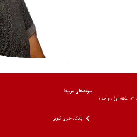
پیوندهای مرتبط
۱
پایگاه خبری گلونی