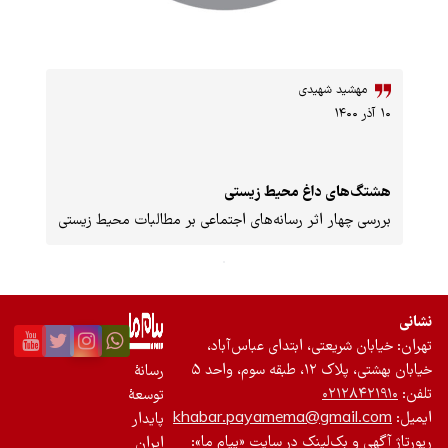
د شهیدی
ای داغ محیط زیستی
ار اثر رسانه‌های اجتماعی بر مطالبات محیط زیستی
ریعتی، ابتدای عباس‌آباد،
وم، واحد ۵
رسانۀ
۰۲۱
توسعۀ
khabar.payamema@gma
پایدار
بک‌لینک در سایت «پیام ما»:
ایران