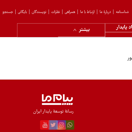
شناسنامه
دربارهٔ ما
ارتباط با ما
همراهی
نظرات
نویسندگان
بایگانی
جستجو
د پایدار
بیشتر
ور
رسانۀ توسعۀ پایدار ایران