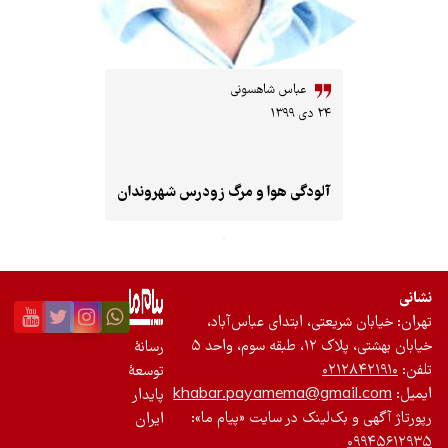
عباس شاهسونی
۲۴ دی ۱۳۹۹
آلودگی هوا و مرگ زودرس شهروندان
تی، ابتدای عباس‌آباد،
احد ۵
رسانۀ
۰
توسعۀ
khabar.payamema@gm
پایدار
لینک در سایت «پیام ما»:
ایران