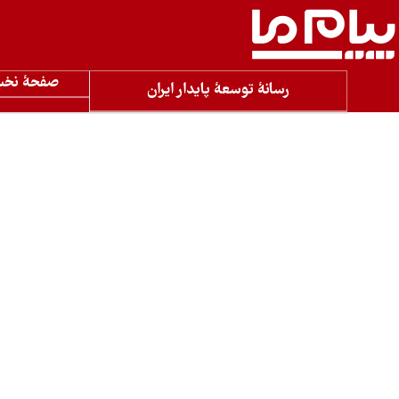
صفحۀ نخ
رسانۀ توسعۀ پایدار ایران