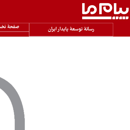
صفحۀ نخ
رسانۀ توسعۀ پایدار ایران