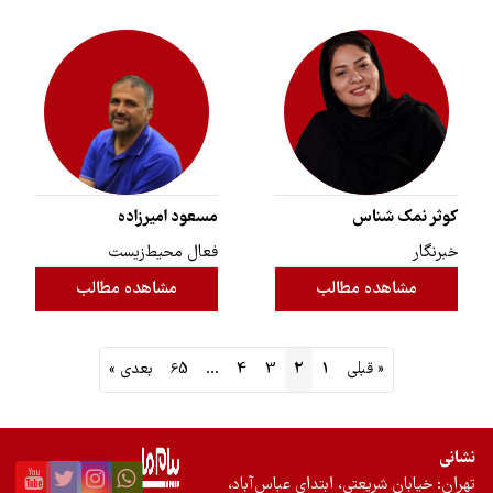
کوثر نمک شناس
مسعود امیرزاده
خبرنگار
فعال محیط‌زیست
مشاهده مطالب
مشاهده مطالب
« قبلی
1
2
3
4
…
65
بعدی »
نشانی
تهران: خیابان شریعتی، ابتدای عباس‌آباد،