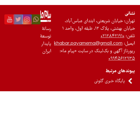
ریعتی، ابتدای عباس‌آباد،
اول، واحد ۱
رسانۀ
۰۲۱۲
توسعۀ
khabar.payamema@gmai
پایدار
 بک‌لینک در سایت «پیام ما»:
ایران
ط
ری گلونی