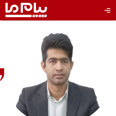
فرشید
عابدی
روزنامه
نگار