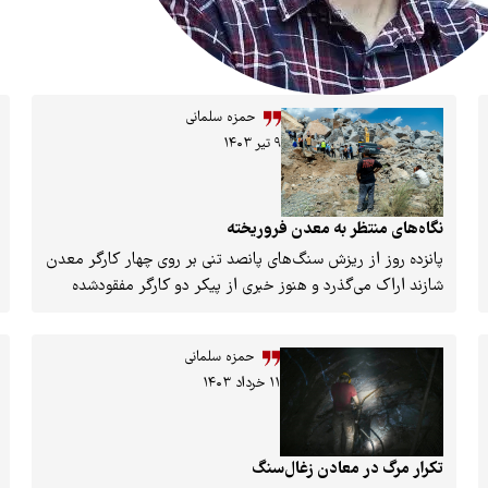
حمزه سلمانی
۹ تیر ۱۴۰۳
نگاه‌‌های منتظر به معدن فروریخته
پانزده روز از ریزش سنگ‎های پانصد تنی بر روی چهار کارگر معدن
شازند اراک می‌گذرد و هنوز خبری از پیکر دو کارگر مفقودشده
نیست. پیکر «محمد بوالحسنی» و «نصرالله یارمحمدی» روز حادثه
از زیر آوار بیرون کشیده شد، اما «مجتبی نجفی» و «آیت‌‏الله
حمزه سلمانی
رضایی» همچنان زیر سنگ‌های معدن هستند. خانواده‌های این
۱۱ خرداد ۱۴۰۳
کارگران در گفت‌وگو با «پیام ما»، از روند جست‌وجو گلایه دارند و
تقاضا می‌کنند تا پیداشدن پیکر کارگران، جست‌وجو متوقف نشود.
تکرار مرگ در معادن ‌زغال‌سنگ