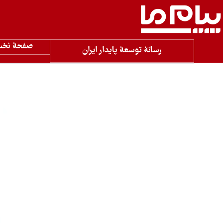
صفحۀ نخ
رسانۀ توسعۀ پایدار ایران