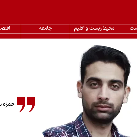
ست
محیط زیست و اقلیم
جامعه
اقتصا
حمزه س