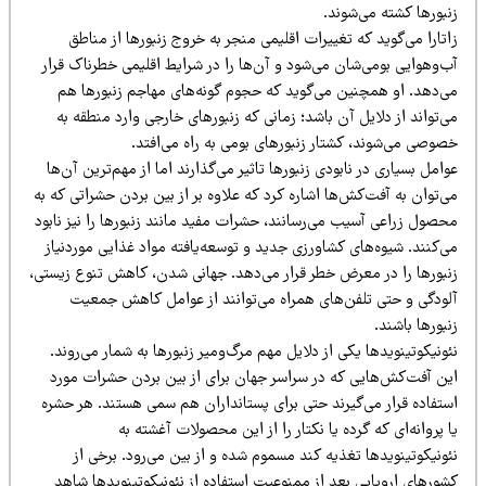
بورها کشته می‌شوند.
تارا می‌گوید که تغییرات اقلیمی منجر به خروج زنبورها از مناطق
‌و‌هوایی بومی‌شان می‌شود و آن‌ها را در شرایط اقلیمی خطرناک قرار
ی‌دهد. او همچنین می‌گوید که حجوم گونه‌های مهاجم زنبورها هم
‌تواند از دلایل آن باشد؛ زمانی که زنبورهای خارجی وارد منطقه به
صوصی می‌شوند، کشتار زنبورهای بومی به راه می‌افتد.
امل بسیاری در نابودی زنبورها تاثیر می‌گذارند اما از مهم‌ترین آن‌ها
‌توان به آفت‌کش‌ها اشاره کرد که علاوه بر از بین بردن حشراتی که به
حصول زراعی آسیب می‌رسانند، حشرات مفید مانند زنبورها را نیز نابود
‌کنند. شیوه‌های کشاورزی جدید و توسعه‌یافته مواد غذایی مورد‌نیاز
نبورها را در معرض خطر قرار می‌دهد. جهانی شدن، کاهش تنوع زیستی،
لودگی و حتی تلفن‌های همراه می‌توانند از عوامل کاهش جمعیت
بورها باشند.
ونیکوتینوید‌ها یکی از دلایل مهم مرگ‌و‌میر زنبورها به شمار می‌روند.
ین آفت‌کش‌هایی که در سراسر جهان برای از بین بردن حشرات مورد
ستفاده قرار می‌گیرند حتی برای پستانداران هم سمی هستند. هر حشره‌
 پروانه‌ای که گرده یا نکتار را از این محصولات آغشته به
ونیکوتینوید‌ها تغذیه کند مسموم شده و از بین می‌رود. برخی از
ورهای اروپایی بعد از ممنوعیت استفاده از نئونیکوتینوید‌ها شاهد