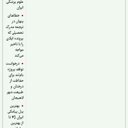
علوم پزشکی
ایران
خطاهای
پنهان در
ترجمه مدرک
تحصیلی که
پرونده اپلای
را با تاخیر
مواجه
می‌کند
درخواست
توقف پروژه
بام‌لند برای
حفاظت از
درختان و
طبیعت شهر
لاهیجان
بهترین
پنل پیامکی
ایران [4 تا
از بهترین