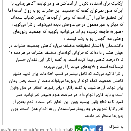
گانیک برای استفاده نکردن از آفت‌کش‌ها و در نهایت آگاهی‌رسانی. با
ین‌که هنوز نمی‌توان گفت که جمعیت این حشرات رو به زوال است اما
ین تحقیق حاکی از آن است که برخی از گونه‌ها آن‌قدر کمیاب شده‌اند
ه دیگر به طور معمول در حیات‌وحش دیده نمی‌شوند. زاتارا می‌گوید:
نوز به فاجعه نرسیده‌ایم اما می‌توانیم بگوییم که جمعیت زنبورهای
حشی هم آنچنان رو به رشد نیست.»
انشمندان با انتشار تحقیقات مختلف درباره کاهش جمعیت حشرات در
جهان هشدار داده‌اند که فراوانی گونه‌های مختلف حشرات در هر دهه ۱۰
تا ۲۰درصد کاهش پیدا کرده است. به گفته زاتارا این فقدان «بسیار
سناک» است و «لایه‌های حیات را از بین می‌برد».
تارا تاکید می‌کند که تامل بیشتر در کسب اطلاعات برای تایید دقیق
اهش جمعیت کدام گونه از زنبورها می‌تواند باعث از دست رفتن زمان
ای نجات آن‌ها شود. به گفته زاتارا «برای زنبورها اتفاقی در حال وقوع
ست و باید کاری انجام داد. در مباحث علوم طبیعی نمی‌توانیم صبر
نیم تا به قطع یقین برسیم چون این اتفاق نادر است». قدم بعدی از
ظر زاتارا تشویق هر چه زودتر سیاستمداران به اقدام عمل است، چون
بورها منتظر نمی‌مانند.
 اشتراک