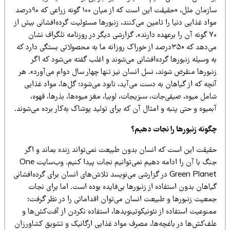
سازمان ملل، «حقیقت این است که از میان ۱۰۰ گونه زراعی که ۹۰درصد
اد غذایی دنیا را تامین می‌کنند، زنبورها مسئولیت گرده‌افشانی بیش از
۷۰ گونه آن را برعهده دارند». گزارشی دیگر در روزنامه تلگراف نشان
می‌دهد که «۳۵درصد از خوراک روزانه ما به محصولاتی بستگی دارد که
 وسیله زنبورها گرده‌افشانی می‌شوند و اغلب گفته می‌شود که اگر
بورها منقرض شوند، نسل انسان نیز تنها چهار سال دوام می‌آورد». هر
چه که از گیاهان به دست می‌آید،‌ نابود می‌شود؛ گل‌ها، مواد غذایی
مل میوه، صیفی‌جات، سبزیجات، لوبیا، مغز میوه‌ها، بذرها، قهوه،
میوه و حتی پنبه و امثال آن که برای تولید پوشاک به‌کار برده می‌شوند.
گونه زنبورها را نجات دهیم؟
قیقت این است که انسان بدون طبیعت نمی‌تواند زنده بماند و اگر
جنگ با آن را ادامه دهیم نمی‌توانیم نجات پیدا کنیم. وب‌سایت One
Green Planet در گزارشی می‌نویسد تلاش‌های انسان برای گرده‌افشانی
اهان بدون استفاده از زنبورها بی‌فایده بوده است. اما برای نجات
معیت زنبورها و طبیعت انسان می‌توان اقداماتی را در نظر گرفت؛
نوعیت استفاده از نئونیکوتینوید‌ها، استفاده نکردن از آفت‌کش‌ها و
لف‌کش‌ها در باغچه‌ها، مصرف مواد غذایی ارگانیک و تشویق کشاورزان