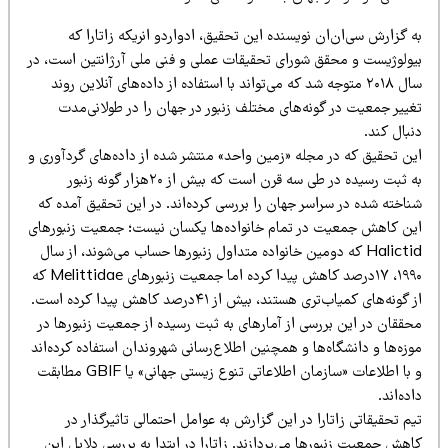
 گزارش سی‌ان‌ان نویسنده این تحقیق، ادواردو انریکه زاتارا که
یولوژیست و محقق شورای تحقیقات عملی و فنی ملی آرژانتین است، در
سال ۲۰۱۸ متوجه شد که می‌تواند با استفاده از داده‌های آنلاین روند
غییر جمعیت در گونه‌های مختلف زنبور در جهان را در طولانی‌مدت
بال کند.
ین تحقیق که در مجله «زمین واحد» منتشر شده‌ از داده‌های گردآوری و
به ثبت رسیده در طی سه قرن است که بیش از ۲۰هزار گونه زنبور
ناخته شده در سراسر جهان را بررسی کرده‌اند. در این تحقیق آمده که
ین کاهش جمعیت در تمام خانواده‌ها یکسان نیست؛ جمعیت زنبورهای
Halictid که دومین خانواده متداول زنبورها حساب می‌شوند، از سال
۱۹۹۰، ۱۷درصد کاهش پیدا کرده اما جمعیت زنبورهای Melittidae که
از گونه‌های کمیاب‌تری هستند، بیش از ۴۱درصد کاهش پیدا کرده است.
حققان در این بررسی از آمارهای به ثبت رسیده از جمعیت زنبورها در
زه‌ها و دانشگاه‌ها و همچنین اطلاع‌رسانی شهروندان استفاده کرده‌اند
و با اطلاعات «سازمان اطلاعاتی تنوع زیستی جهانی» یا GBIF مطابقت
ده‌اند.
م تحقیقاتی زاتارا در این گزارش به عوامل احتمالی تاثیرگذار در
هش جمعیت زنبورها می‌پردازند. زاتارا در ابتدا به بررسی دلایل این