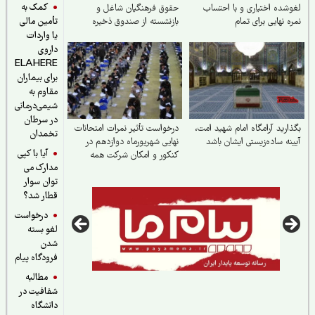
کمک به
شده اختیاری و با احتساب
حقوق فرهنگیان شاغل و
ه نهایی برای تمام
بازنشسته از صندوق ذخیره
تأمین مالی
ش‌آموزان کشور
فرهنگیان
یا واردات
داروی
ELAHERE
برای بیماران
مقاوم به
شیمی‌درمانی
در سرطان
ارید آرامگاه امام شهید امت،
درخواست تأثیر نمرات امتحانات
تخمدان
نه ساده‌زیستی ایشان باشد
نهایی شهریورماه دوازدهم در
آیا با کپی
کنکور و امکان شرکت همه
مدارک می
دانش‌آموزان در آن‌ها
توان سوار
قطار شد؟
درخواست
لغو بسته
شدن
فرودگاه پیام
مطالبه
شفافیت در
دانشگاه