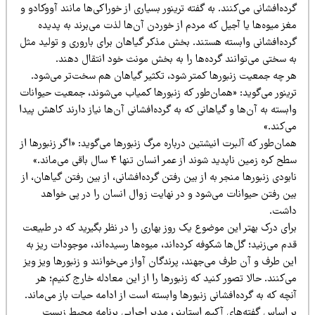
ده‌افشانی می‌کنند. به گفته ترینور بسیاری از خوراکی‌ها مانند آووکادو و
ز میوه‌ها یا آجیل که مردم از خوردن آن‌ها لذت می‌برند به پدیده
رده‌افشانی وابسته هستند. بخش مذکر گیاهان برای باروری و تولید مثل
ه سختی می‌توانند گرده‌ها را به بخش مونث خود انتقال دهند.
ر چه جمعیت زنبورها کمتر شود، تکثیر گیاهان هم سخت‌تر می‌شود.
رینور می‌گوید: «همان‌طور که زنبورها کمیاب می‌شوند، جمعیت حیوانات
بسته به آن‌ها و گیاهانی که به گرده‌افشانی آن‌ها نیاز دارند کاهش پیدا
‌کند.»
ان‌طور که آلبرت انیشتین درباره مرگ زنبورها می‌گوید: «اگر زنبورها از
سطح کره زمین ناپدید شوند از عمر انسان تنها ۴ سال باقی می‌ماند.»
بودی زنبورها منجر به از بین رفتن گرده‌افشانی، از بین رفتن گیاهان،‌ از
ین رفتن حیوانات می‌شود و در نهایت زوال انسان را در پی خواهد
اشت.
رای درک بهتر این موضوع یک روز بهاری را در نظر بگیرید که در طبیعت
م می‌زنید؛ گل‌ها شکوفه کرده‌اند، میوه‌ها رسیده‌اند، موجودات ریز به
ن طرف و آن طرف می‌جهند، پرندگان آواز می‌خوانند و زنبورها ویز ویز
‌کنند. حالا تصور کنید که زنبورها را از این معادله خارج کنیم؛ هر
چه که به گرده‌افشانی زنبورها وابسته است از ادامه حیات باز می‌ماند.
ر اساس گفته‌های آکیم استاینر، مدیر اجرایی برنامه محیط زیست