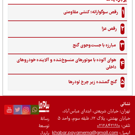
1
رقص سوگوارانه؛ کنشی مقاومتی
2
رقص عزا
3
مبارزه با جست‌وجوی گنج‌
هوای آلوده با موتورهای منسوخ‌شده و آلاینده خودروهای
4
داخلی
5
گنجِ گمشده زیر چرخ لودرها
نی
ان: خیابان شریعتی، ابتدای عباس‌آباد،
 بهشتی، پلاک ۱۲، طبقه سوم، واحد ۵
رسانۀ
ن:
۰۲۱۲۸۴۲۱۹۱۰
توسعۀ
یل:
khabar.payamema@gmail.com
پایدار