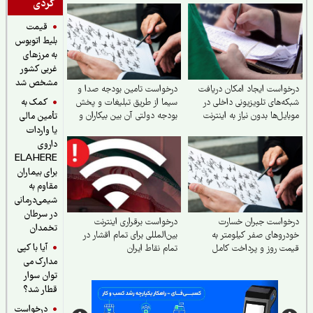
گردی
قیمت
بلیط اتوبوس
به مرزهای
غربی کشور
مشخص شد
واست ایجاد امکان دریافت
درخواست تامین بودجه صدا و
کمک به
ه‌های تلویزیونی داخلی در
سیما از طریق تبلیغات و پخش
ایل‌ها بدون نیاز به اینترنت
بودجه دولتی آن بین بیکاران و
تأمین مالی
دهک‌های پایین جامعه
یا واردات
داروی
ELAHERE
برای بیماران
مقاوم به
شیمی‌درمانی
در سرطان
خواست جبران خسارت
درخواست برقراری اینترنت
تخمدان
روهای صفر کیلومتر به
بین‌المللی برای تمام اقشار در
آیا با کپی
ت روز و پرداخت کامل
تمام نقاط ایران
مدارک می
رات در تصادفات توسط
ه
توان سوار
قطار شد؟
درخواست