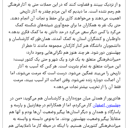
 از نزدیک ببینند و قضاوت کنند که در این حملات حتی به آثار فرهنگی
م رحم نشده است. ما دیدیم که این مردم چقدر به آثار تاریخی
همیت می‌دهند و می‌خواهند کاری برای حفظ و نجات آن انجام دهند.
تی یک نفر به همکاران ما برای جمع‌آوری شیشه‌های شکسته کمک
ی‌کرد یا کسی دیگر سعی می‌کرد در حد دانش به ما کمک فکری بدهد.»
اوطلبان و کنشگران استان به کمک آمدند، همان‌طور که کارشناسان و
نشجویان دانشگاه هنر کنار کارکنان مجموعه ماندند تا خطر از
هلستون دور شود. هر چند هنوز هم نگرانی‌هایی وجود دارد:
میراث‌فرهنگی متعلق به یک فرد و یک شهر و حتی یک کشور نیست؛
ین میراث متعلق به تمام بشریت است. هر کس که آسیب به آثار
اریخی را می‌بیند غمگین می‌شود. درست است که مرمت می‌شوند، اما
ن اصالت دوباره زنده نمی‌شود. وقتی اصالت اثر آسیب ببیند، مرمت
قط آن را از تخریب بیشتر نجات می‌دهد.»
ادی‌پور از همدلی میان موزه‌داران و کارشناسان هم می‌گوید: «من در
هلستون اصفهان
کار می‌کردم، اما از همکارانم در چغازنبیل و پارسه و
اسارگاد و همدان و دیگر استان‌ها پیگیر وضعیت آن‌ها بودم و آنها هم
قابلاً پیگیر وضعیت چهلستون بودند. ما به‌نوعی دلبسته و وابسته به
یراث‌فرهنگی کشورمان هستیم. با اینکه در حیطه کار ما ناملایماتی هم