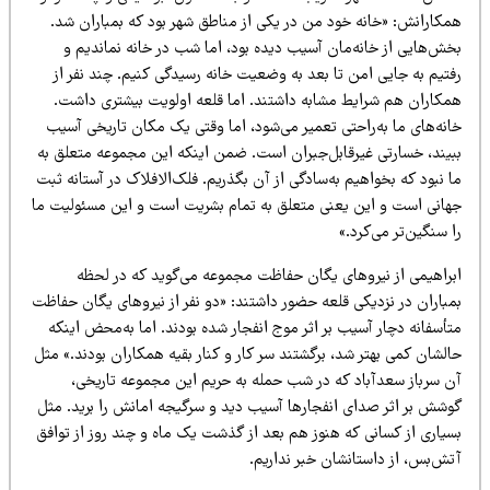
مکارانش: «خانه خود من در یکی از مناطق شهر بود که بمباران شد.
خش‌هایی از خانه‌مان آسیب دیده بود، اما شب در خانه نماندیم و
فتیم به جایی امن تا بعد به وضعیت خانه رسیدگی کنیم. چند نفر از
مکاران هم شرایط مشابه داشتند. اما قلعه اولویت بیشتری داشت.
انه‌های ما به‌راحتی تعمیر می‌شود، اما وقتی یک مکان تاریخی آسیب
بیند، خسارتی غیرقابل‌جبران است. ضمن اینکه این مجموعه متعلق به
 نبود که بخواهیم به‌سادگی از آن بگذریم. فلک‌الافلاک در آستانه ثبت
هانی است و این یعنی متعلق به تمام بشریت است و این مسئولیت ما
 سنگین‌تر می‌کرد.»
براهیمی از نیروهای یگان حفاظت مجموعه می‌گوید که در لحظه
مباران در نزدیکی قلعه حضور داشتند: «دو نفر از نیروهای یگان حفاظت
أسفانه دچار آسیب بر اثر موج انفجار شده بودند. اما به‌محض اینکه
لشان کمی بهتر شد، برگشتند سر کار و کنار بقیه همکاران بودند.» مثل
ن سرباز سعدآباد که در شب حمله به حریم این مجموعه تاریخی،
وشش بر اثر صدای انفجارها آسیب دید و سرگیجه امانش را برید. مثل
سیاری از کسانی که هنوز هم بعد از گذشت یک ماه و چند روز از توافق
تش‌بس، از داستانشان خبر نداریم.