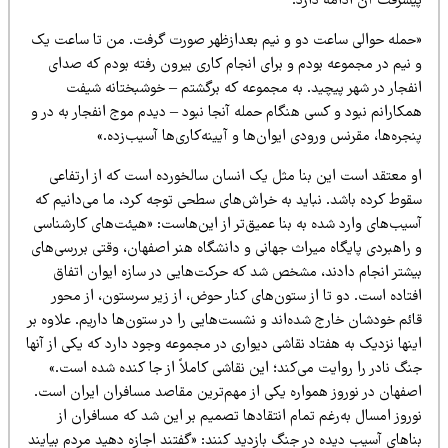
یشرفت آن ادامه دارد.
حمله حوالی ساعت دو و نیم بعدازظهر صورت گرفت. من تا ساعت یک
 نیم در مجموعه بودم و برای انجام کاری بیرون رفته بودم که صدای
نفجار در شهر پیچید. به مجموعه که برگشتم – خوشبختانه شیفت
کارانم نبود و کسی هنگام حمله آنجا نبود – دیدم موج انفجار به در و
جره‌ها، مقرنس ورودی ایوان‌ها و آیینه‌کاری‌ها آسیب‌زده.»
و معتقد است این بنا مثل یک انسان سالخورده است که از ارتفاعی
قوط کرده باشد. نباید به خراش‌های سطحی توجه کرد، ما می‌دانیم که
سیب‌های وارد شده به بنا عمیق‌تر از این‌هاست: «هیئت‌های کارشناسی
 راهبردی پایگاه میراث جهانی و دانشگاه هنر اصفهان، وقتی بررسی‌های
یشتر انجام دادند، مشخص شد که حرکت‌هایی در سازه ایوان اتفاق
تاده است. دو تا از ستون‌های کنار حوض، از زیر سرستون، از محور
ئم خودشان خارج شده‌اند و نشست‌هایی را در ستون‌ها داریم. علاوه بر
نها نزدیک به هفتاد نقاشی دیواری در مجموعه وجود دارد که یکی از آنها
گ نادر را روایت می‌کند؛ این نقاشی کاملاً از جا کنده شده است.»
صفهان در نوروز همواره یکی از مهم‌ترین مقاصد مسافران ایران است.
روز امسال به‌رغم تمام انتقادها تصمیم بر این شد که مسافران از
اهای آسیب دیده در جنگ بازدید کنند: «گفتند اجازه دهید مردم بیایند