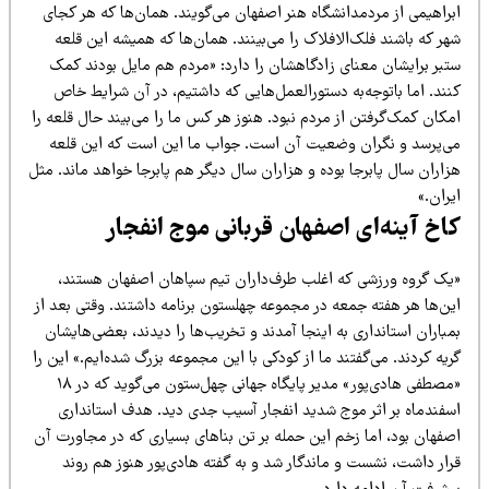
براهیمی از مردمدانشگاه هنر اصفهان می‌گویند. همان‌ها که هر کجای
ر که باشند فلک‌الافلاک را می‌بینند. همان‌ها که همیشه این قلعه
تبر برایشان معنای زادگاهشان را دارد: «مردم هم مایل بودند کمک
نند. اما باتوجه‌به دستورالعمل‌هایی که داشتیم، در آن شرایط خاص
کان کمک‌گرفتن از مردم نبود. هنوز هر کس ما را می‌بیند حال قلعه را
ی‌پرسد و نگران وضعیت آن است. جواب ما این است که این قلعه
زاران سال پابرجا بوده و هزاران سال دیگر هم پابرجا خواهد ماند. مثل
ران.»
اخ آینه‌ای
اصفها
ن قربانی موج انفجار
یک گروه ورزشی که اغلب طرف‌داران تیم سپاهان اصفهان هستند،
ین‌ها هر هفته جمعه در مجموعه چهلستون برنامه داشتند. وقتی بعد از
باران استانداری به اینجا آمدند و تخریب‌ها را دیدند، بعضی‌هایشان
یه کردند. می‌گفتند ما از کودکی با این مجموعه بزرگ شده‌ایم.» این را
«مصطفی هادی‌پور» مدیر پایگاه جهانی چهل‌ستون می‌گوید که در ۱۸
سفندماه بر اثر موج شدید انفجار آسیب جدی دید. هدف استانداری
صفهان بود، اما زخم این حمله بر تن بناهای بسیاری که در مجاورت آن
رار داشت، نشست و ماندگار شد و به گفته هادی‌پور هنوز هم روند