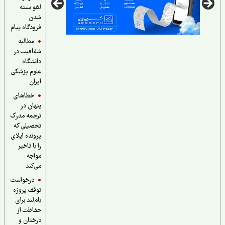
لغو بسته
شدن
فرودگاه پیام
مطالبه
شفافیت در
دانشگاه
علوم پزشکی
ایران
خطاهای
پنهان در
ترجمه مدرک
تحصیلی که
پرونده اپلای
را با تاخیر
مواجه
می‌کند
درخواست
توقف پروژه
بام‌لند برای
حفاظت از
درختان و