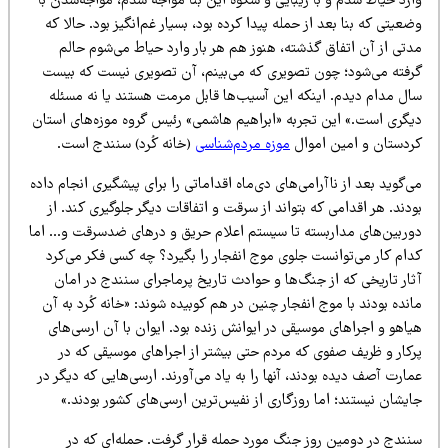
ارد حیاط شدم و با زیبایی و شکوه این بنا مواجه شدم، مواجه‌شدن با
عیتی که بنا بعد از حمله پیدا کرده بود، بسیار غم‌انگیز بود. حالا که
دتی از آن اتفاق گذشته، هنوز هم هر بار وارد حیاط می‌شوم حالم
رفته می‌شود؛ چون تصویری که می‌بینم، آن تصویری نیست که بیست
ال مدام دیدم. اینکه این آسیب‌ها قابل مرمت هستند یا نه مسئله
یگری است.» این تجربه «ابراهیم هاشمی» رئیس گروه موزه‌های استان
ردستان و امین اموال
موزه مردم‌شناسی
(خانه کُرد) سنندج است.
‌گوید بعد از ناآرامی‌های دی‌ماه اقداماتی را برای پیشگیری انجام داده
دند. هر اقدامی که بتواند از سرقت و اتفاقات دیگر جلوگیری کند. از
وربین‌های مداربسته تا سیستم اعلام حریق و درهای ضدسرقت و… اما
دام کار می‌توانست جلوی موج انفجار را بگیرد؟ چه کسی فکر می‌کرد
ثار تاریخی که از جنگ‌ها و حوادث تاریخ پرماجرای سنندج در امان
نده بودند با موج انفجار چنین در هم کوبیده شوند: «خانه کُرد به آن
اهو و اجراهای موسیقی در ایوانش زنده بود. ایوان با آن ارسی‌های
رکار و ظریف صفوی که مردم حتی بیشتر از اجراهای موسیقی که در
ارت آصف دیده بودند، آنها را به یاد می‌آورند. ارسی‌هایی که دیگر در
یشان نیستند؛ اما روزگاری از نفیس‌ترین ارسی‌های کشور بودند.»
نندج در دومین روز جنگ مورد حمله قرار گرفت. حمله‌ای که در