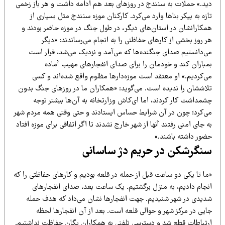
ید.» حملات به سنندج در روزهای بعد هم ادامه داشت و هر باز زخمی
زه به پیکر بناها وارد می‌کرد. کارکنان موزه سنندج مثل بسیاری از
مکارانشان در استان‌های دیگر، در طول جنگ در موزه حاضر بودند و
 روز بخشی از کارهای حفاظتی را به انجام می‌رساندند: «دیگر
ی‌دانستیم صدای جنگنده‌ها که می‌آمد و نزدیک می‌شد، قرار است
مباران کند و خودمان را برای صدای انفجارهای مهیب آماده
ی‌کردیم.» او معتقد است موزه‌دارها مظلوم واقع شده‌اند و کسی
لاششان را ندیده است. می‌گوید: «همکاران ما در روزهای جنگ بدون
شمداشت کار کردند، اما ای‌کاش وزارتخانه به آن‌ها بیشتر توجه
ی‌کرد؛ چون در آن شرایط حساس ایستادند و حتی وقتی همه مردم شهر
 جای امنی رفتند آنها از شهر خارج نشدند تا اگر اتفاقی برای موزه افتاد
ضور داشته باشند.»
نگرشکن در حریم دژ ساسانی
ا تا یکی دو ساعت قبل از حمله در قلعه بودیم و کارهای حفاظتی را که
نجام دادیم، به منزل برگشتیم. یک ساعت بعد، صدای انفجارهای
دیدی در شهر شنیدیم. جهت انفجارها نشان می‌داد که هدف حمله
ایی در مرکز شهر و حوالی قلعه است. بعد از آن انفجارها لحظه
رتباطات قطع شد و دسترسی تلفنی به همکاران یگان حفاظت نداشتیم.