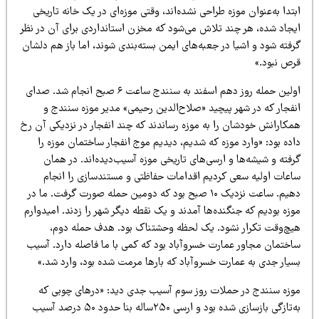
تدا به‌عنوان موزه طراحی نشده‌اند، وقتی موزه‌ای در یک خانه تاریخی
یجاد شده، هر چند تلاش می‌شود که مخزن استانداردی برای آن در نظر
فته شود و اشیا در جعبه‌های ایمن بسته‌بندی شوند، اما باز هم دلشان
رص نبود.»
اولین حمله روز دهم اسفند به سنندج ساعت ۶ صبح انجام شد. صدای
نفجار که در شهر پیچید «صلاح‌الدین رحیمی» مدیر موزه سنندج و
مکارانش خودشان را به موزه رساندند که چند انفجار در نزدیکی آن رخ
ده بود: «وارد موزه که شدیم، دیدیم موج انفجار ساختمان موزه را
فته و شیشه‌ها و ارسی‌های تاریخی موزه آسیب‌دیده‌اند. در همان
اعات اولیه سعی کردیم اقدامات حفاظتی و مستندسازی را انجام
دهیم. ساعت نزدیک ۱۰ صبح بود که دومین حمله صورت گرفت. ما در
زه بودیم که جنگنده‌ها آمدند و یک نقطه دیگر شهر را زدند. امیدوارم
یچ‌وقت تکرار نشود. یک لحظه وحشتناک بود. هدف حمله دوم،
اختمان مجاور عمارت خسروآباد بود که کمی با ما فاصله دارد. آسیب
سیار جدی به عمارت خسروآباد که بارها مرمت شده بود، وارد شد.»
وزه سنندج در حملات روز سوم آسیب جدی دید: «درهای چوبی که
به‌تازگی بازسازی شده بود و ارسی ۲۵۰ساله بنا حدود ۵۰ درصد آسیب