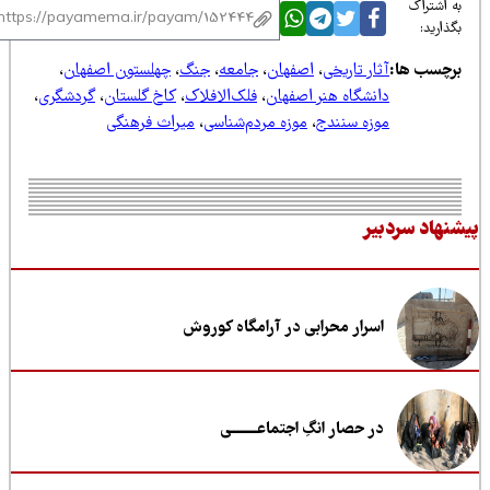
 اشتراک
ذارید:
رچسب ها:
آثار تاریخی
،
اصفهان
،
جامعه
،
جنگ
،
چهلستون اصفهان
،
دانشگاه هنر اصفهان
،
فلک‌الافلاک
،
کاخ گلستان
،
گردشگری
،
موزه سنندج
،
موزه مردم‌شناسی
،
میراث فرهنگی
نهاد سردبیر
اسرار محرابی در آرامگاه کوروش
در حصار انگِ اجتماعــــــــی