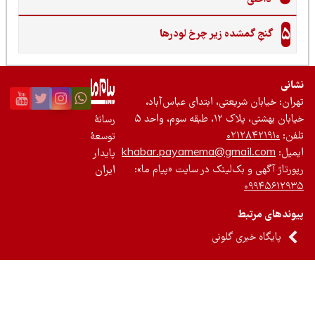
5
گنجِ گمشده زیر چرخ لودرها
نی
ان: خیابان شریعتی، ابتدای عباس‌آباد،
 بهشتی، پلاک ۱۲، طبقه سوم، واحد ۵
رسانۀ
ن:
۰۲۱۲۸۴۲۱۹۱۰
توسعۀ
یل:
khabar.payamema@gmail.com
پایدار
رتاژ آگهی و بک‌لینک در سایت «پیام ما»:
ایران
۰۹۹۴۵۶۱۲
ندهای مرتبط
پایگاه خبری گلونی