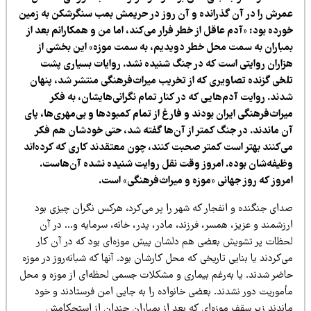
مرش را در آن گذرانده و آن روز در حریمش بمب سنگرشکن به زمین
رده بود: «آدم عاقل از خطر فرار می‌کند، اما من و همکارانم بعد از
مباران به سمت محل خطر دویدیم، به سمت موزه» این بخشی از
زاران روایتی است که در جنگ شنیده نشد. روایات بسیاری پشت
لخی گزنده تصاویری که از تخریب میراث‌فرهنگی منتشر شد، پنهان
دند. روایت آدم‌هایی که در کنار تمام نگرانی‌هایشان، به فکر
راث‌فرهنگی ایران بودند و فارغ از تمام کمبودها و بی‌مهری‌ها، پای
ن ماندند. در جنگ کمتر از آن‌ها گفته شد، حتی خودشان هم فکر
ی‌کنند بهتر است کمتر صحبت کنند، چون معتقدند کاری که کرده‌اند
ظیفه‌شان بوده. امروز وقت نقل روایت شنیده نشده آن‌هاست.
مروز که روز جهانی «موزه و میراث‌فرهنگی» است.
دای جنگنده و انفجار که شهر را پر می‌کرد، هرکس نگران چیزی بود
زشمند و عزیز، همسر، فرزند، مادر، پدر، خانه، سرمایه‌ و… در آن
حظات پر تشویش بعضی هم دلشان پیش موزه‌ای بود که در آن کار
‌کردند یا بنایی تاریخی که محل کارشان بود. آنها که شبانه‌روز در موزه
اضر شدند. یا به‌رغم بیماری و مشکلات جسمی لحظه‌ای از موزه و محل
أموریت دور نشدند. بعضی خانواده را به جایی امن فرستادند و خود
اندند زیر سقف موزه‌ای که بعد از بمباران چندان از استحکامش