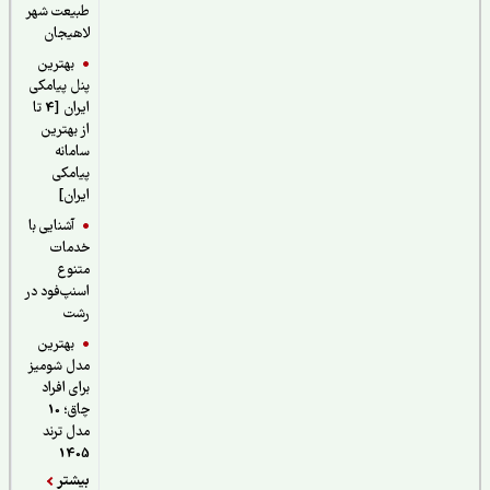
طبیعت شهر
لاهیجان
بهترین
پنل پیامکی
ایران [4 تا
از بهترین
سامانه
پیامکی
ایران]
آشنایی با
خدمات
متنوع
اسنپ‌فود در
رشت
بهترین
مدل شومیز
برای افراد
چاق؛ 10
مدل ترند
1405
بیشتر