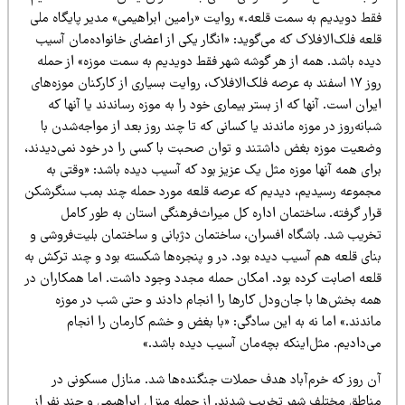
قط دویدیم به سمت قلعه.» روایت «رامین ابراهیمی» مدیر پایگاه ملی
عه فلک‌الافلاک که می‌گوید: «انگار یکی از اعضای خانواده‌مان آسیب
یده باشد. همه از هر گوشه شهر فقط دویدیم به سمت موزه» از حمله
روز ۱۷ اسفند به عرصه فلک‌الافلاک، روایت بسیاری از کارکنان موزه‌های
ران است. آنها که از بستر بیماری خود را به موزه رساندند یا آنها که
انه‌روز در موزه ماندند یا کسانی که تا چند روز بعد از مواجه‌شدن با
ضعیت موزه بغض داشتند و توان صحبت با کسی را در خود نمی‌دیدند،
ای همه آنها موزه مثل یک عزیز بود که آسیب دیده باشد: «وقتی به
جموعه رسیدیم، دیدیم که عرصه قلعه مورد حمله چند بمب سنگرشکن
رار گرفته. ساختمان اداره کل میراث‌فرهنگی استان به طور کامل
خریب شد. باشگاه افسران، ساختمان دژبانی و ساختمان بلیت‌فروشی و
نای قلعه هم آسیب دیده بود. در و پنجره‌ها شکسته بود و چند ترکش به
لعه اصابت کرده بود. امکان حمله مجدد وجود داشت. اما همکاران در
مه بخش‌ها با جان‌ودل کارها را انجام دادند و حتی شب در موزه
ندند.» اما نه به این سادگی: «با بغض و خشم کارمان را انجام
ی‌دادیم. مثل‌اینکه بچه‌مان آسیب دیده باشد.»
ن روز که خرم‌آباد هدف حملات جنگنده‌ها شد. منازل مسکونی در
ناطق مختلف شهر تخریب شدند. از جمله منزل ابراهیمی و چند نفر از