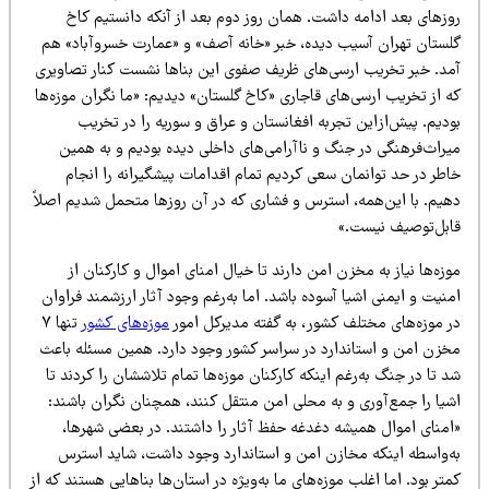
وزهای بعد ادامه داشت. همان روز دوم بعد از آنکه دانستیم کاخ
لستان تهران آسیب دیده، خبر «خانه آصف» و «عمارت خسروآباد» هم
مد. خبر تخریب ارسی‌های ظریف صفوی این بناها نشست کنار تصاویری
ه از تخریب ارسی‌های قاجاری «کاخ گلستان» دیدیم: «ما نگران موزه‌ها
دیم. پیش‌ازاین تجربه افغانستان و عراق و سوریه را در تخریب
یراث‌فرهنگی در جنگ و ناآرامی‌های داخلی دیده بودیم و به همین
اطر در حد توانمان سعی کردیم تمام اقدامات پیشگیرانه را انجام
هیم. با این‌همه، استرس و فشاری که در آن روزها متحمل شدیم اصلاً
ابل‌توصیف نیست.»
زه‌ها نیاز به مخزن امن دارند تا خیال امنای اموال و کارکنان از
نیت و ایمنی اشیا آسوده باشد. اما به‌رغم وجود آثار ارزشمند فراوان
ر موزه‌های مختلف کشور، به گفته مدیرکل امور
موزه‌های کشور
تنها ۷
خزن امن و استاندارد در سراسر کشور وجود دارد. همین مسئله باعث
 تا در جنگ به‌رغم اینکه کارکنان موزه‌ها تمام تلاششان را کردند تا
شیا را جمع‌آوری و به محلی امن منتقل کنند، همچنان نگران باشند:
امنای اموال همیشه دغدغه حفظ آثار را داشتند. در بعضی شهرها،
ه‌واسطه اینکه مخازن امن و استاندارد وجود داشت، شاید استرس
تر بود. اما اغلب موزه‌های ما به‌ویژه در استان‌ها بناهایی هستند که از