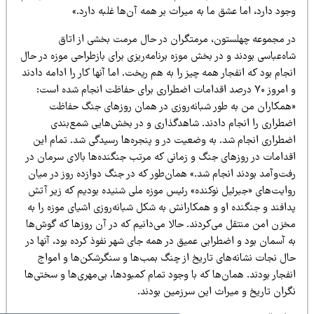
ود دارد، اما عشق ما به میراث بر همه آن‌ها غلبه دارد.»
ر مجموعه چهلستون، مرمتگران در حال مرمت بخشی از اتاق
ه‌عباسی بودند و در بخش موزه برنامه‌ریزی برای بازطراحی موزه در حال
جام بود که انفجار همه چیز را به هم ریخت. اما آنها کار را ادامه دادند
و امروز ۷۰ درصد اقدامات اضطراری برای حفاظت انجام شده است:
همکاران من به طور شبانه‌روزی در همان روزهای جنگ حفاظت
ضطراری را انجام دادند. شاهدگذاری و در بخش‌هایی شمع‌بندی
ضطراری انجام شد. به وضعیت در و پنجره‌ها رسیدگی شد. تمام این
قدامات در روزهای جنگ و زمانی که مرتب جنگنده‌ها بالای سرمان در
فت‌وآمد بودند انجام شد.» همان‌طور که در جنگ دوازده روز در میان
وایت‌های «جبرئیل نوکنده» رئیس موزه ملی شنیده بودیم که زیر آتش
افند و جنگنده او و همکارانش به شکل شبانه‌روزی اشیای موزه را به
خزن امن منتقل می‌کردند. حالا می‌دانیم که در آن روزها که گوش‌ها
 آسمان بود و اضطرابی عمیق در همه جای شهر نفوذ کرده بود، آنها در
ال نجات نشانه‌های تاریخ از چنگ بمب‌ها و سنگرشکن‌ها و امواج
فجار بودند. همان‌ها که با وجود تمام کمبودها، بی‌مهری‌ها و سختی‌ها
گران تاریخ و میراث این سرزمین بودند.