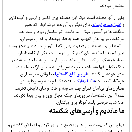
طمئن نبودند.
کی از آنها معتقد است درک این دغدغه برای کاشی و ارسی و آیینه‌کاری
اشیا چندهزارساله
، برای دیگران، آن هم در شرایطی که هنوز
گنده‌ها در آسمان جولان می‌دادند، کار ساده‌ای نبود. راست هم
‌گفت، در روزهای التهاب همه به فکر بچه‌ها، نوزادان، بیماران،
المندان و…هستند و وضعیت بنایی که از کوران حوادث چندهزارساله
رای امروز ما مانده، برای کمتر کسی مهم است. یکی از کارشناسان
یراث‌فرهنگی می‌گفت: «این بناها جان دارند پس به ما حق بدهید در
نگ نگران آنها هم باشیم.» چند نفر وقتی به میدان ارگ حمله شد،
یش خودشان گفتند: «
ای‌وای کاخ گلستان!
» یا وقتی خبر بمباران
م‌آباد آمد، یاد «
فلک‌الافلاک
» افتادند؟ یا چند نفر خبر دارند در
مباران‌های بی‌امان تهران چند مدرسه و خانه و بنای تاریخی تخریب
ده؟ این دغدغه‌ها، در روزهای جنگ مجال بروز و بیان پیدا نکردند.
لا شاید فرصتی باشد کوتاه برای بیانشان.
ا ماندیم و اُرسی‌های شکسته
برای من که بیست سال هر روز صبح در را باز کردم و از دالان گذشتم و