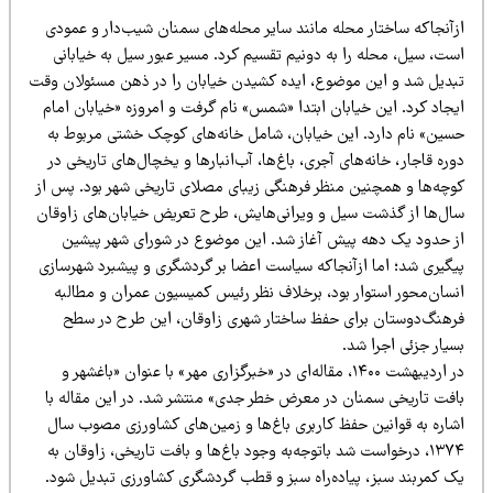
زآنجاکه ساختار محله مانند سایر محله‌های سمنان شیب‌دار و عمودی
ست، سیل، محله را به دونیم تقسیم کرد. مسیر عبور سیل به خیابانی
بدیل شد و این موضوع، ایده کشیدن خیابان را در ذهن مسئولان وقت
جاد کرد. این خیابان ابتدا «شمس» نام گرفت و امروزه «خیابان امام
سین» نام دارد. این خیابان، شامل خانه‌های کوچک خشتی مربوط به
ره قاجار، خانه‌های آجری، باغ‌ها، آب‌انبارها و یخچال‌های تاریخی در
وچه‌ها و همچنین منظر فرهنگی زیبای مصلای تاریخی شهر بود. پس از
ال‌ها از گذشت سیل و ویرانی‌هایش، طرح تعریض خیابان‌های زاوقان
ز حدود یک دهه پیش آغاز شد. این موضوع در شورای شهر پیشین
یگیری شد؛ اما ازآنجاکه سیاست اعضا بر گردشگری و پیشبرد شهرسازی
نسان‌محور استوار بود، برخلاف نظر رئیس کمیسیون عمران و مطالبه
رهنگ‌دوستان برای حفظ ساختار شهری زاوقان، این طرح در سطح
یار جزئی اجرا شد.
در اردیبهشت ۱۴۰۰، مقاله‌ای در «خبرگزاری مهر» با عنوان «باغشهر و
افت تاریخی سمنان در معرض خطر جدی» منتشر شد. در این مقاله با
شاره به قوانین حفظ کاربری باغ‌ها و زمین‌های کشاورزی مصوب سال
۱۳۷۴، درخواست شد باتوجه‌به وجود باغ‌ها و بافت تاریخی، زاوقان به
ک کمربند سبز، پیاده‌راه سبز و قطب گردشگری کشاورزی تبدیل شود.