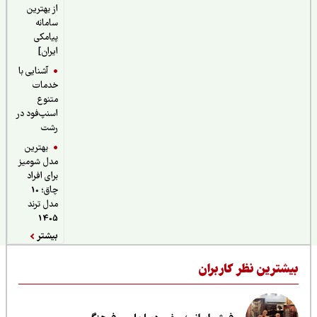
از بهترین
سامانه
پیامکی
ایران]
آشنایی با
خدمات
متنوع
اسنپ‌فود در
رشت
بهترین
مدل شومیز
برای افراد
چاق؛ 10
مدل ترند
1405
بیشتر
یشترین نظر کاربران