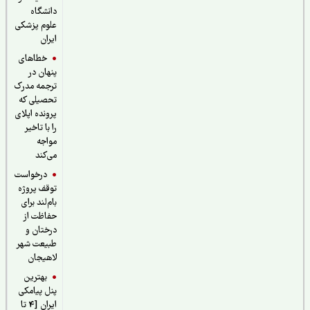
دانشگاه
علوم پزشکی
ایران
خطاهای
پنهان در
ترجمه مدرک
تحصیلی که
پرونده اپلای
را با تاخیر
مواجه
می‌کند
درخواست
توقف پروژه
بام‌لند برای
حفاظت از
درختان و
طبیعت شهر
لاهیجان
بهترین
پنل پیامکی
ایران [4 تا