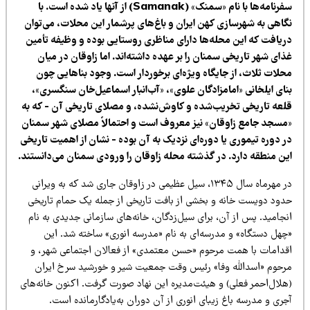
سفرنامه‌ها با نام «سمنک» (Samanak) از آنها یاد شده است. با
گاهی به شهرسازی کهن ایران و باغ‌های پرشمار این محلات، می‌توان
ریافت که این محله‌ها دارای مناظری روستایی بوده و وظیفه تأمین
ای شهر تاریخی سمنان را بر عهده داشته‌اند. اما زاوقان در میان
حلات ثلاث، از جایگاه ویژه‌ای برخوردار است. وجود بناهایی چون
نای ایلخانی «امامزادگان علوی»، «آب‌انبار اسماعیل‌خان سنگسری»،
لعه تاریخی تخریب‌شده و کاوش‌نشده، و مصلای تاریخی آن - که به
مسجد جامع زاوقان» نیز معروف است و احتمالاً مصلای شهر سمنان
ر دوره تیموری یا دوره‌ای نزدیک به آن بوده - نشان از اهمیت تاریخی
ین منطقه دارد. در گذشته محله زاوقان را ورودی سمنان می‌دانستند.
در مهرماه سال ۱۳۴۵، سیل عظیمی در زاوقان جاری شد که به ویرانی
دود دویست خانه و بخشی از بافت تاریخی از جمله یک حمام تاریخی
جامید. پس از آن، برای سیل‌زدگان، خانه‌های سازمانی جدیدی به نام
چهل دستگاه» و مدرسه‌ای به نام «مدرسه انوری» ساخته شد. این
قدامات با همت مرحوم «حسن معتمدی» از فعالان اجتماعی شهر، و
رحوم «اسدالله وفا» رئیس وقت جمعیت شیر و خورشید سرخ ایران
هلال‌احمر فعلی) و هیئت‌مدیره این نهاد صورت گرفت. اکنون خانه‌های
ری و مدرسه باغ زیبای انوری از آن دوران به‌یادگارمانده است.