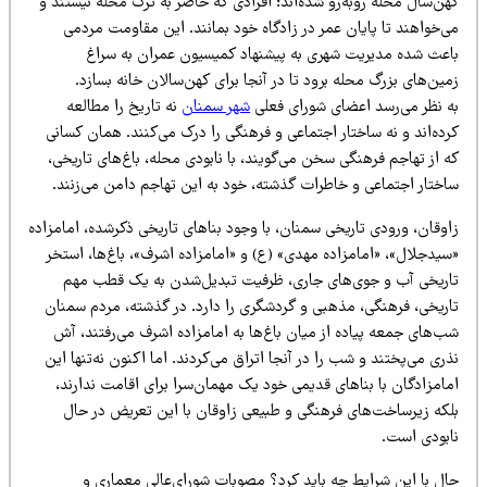
ن‌سال محله روبه‌رو شده‌اند؛ افرادی که حاضر به ترک محله نیستند و
‌خواهند تا پایان عمر در زادگاه خود بمانند. این مقاومت مردمی
اعث شده مدیریت شهری به پیشنهاد کمیسیون عمران به سراغ
ین‌های بزرگ محله برود تا در آنجا برای کهن‌سالان خانه بسازد.
ه نظر می‌رسد اعضای شورای فعلی
شهر سمنان
نه تاریخ را مطالعه
ده‌اند و نه ساختار اجتماعی و فرهنگی را درک می‌کنند. همان کسانی
 از تهاجم فرهنگی سخن می‌گویند، با نابودی محله، باغ‌های تاریخی،
اختار اجتماعی و خاطرات گذشته، خود به این تهاجم دامن می‌زنند.
اوقان، ورودی تاریخی سمنان، با وجود بناهای تاریخی ذکرشده، امامزاده
سیدجلال»، «امامزاده مهدی» (ع) و «امامزاده اشرف»، باغ‌ها، استخر
اریخی آب و جوی‌های جاری، ظرفیت تبدیل‌شدن به یک قطب مهم
اریخی، فرهنگی، مذهبی و گردشگری را دارد. در گذشته، مردم سمنان
ب‌های جمعه پیاده از میان باغ‌ها به امامزاده اشرف می‌رفتند، آش
ری می‌پختند و شب را در آنجا اتراق می‌کردند. اما اکنون نه‌تنها این
امزادگان با بناهای قدیمی خود یک مهمان‌سرا برای اقامت ندارند،
لکه زیرساخت‌های فرهنگی و طبیعی زاوقان با این تعریض در حال
ابودی است.
ال با این شرایط چه باید کرد؟ مصوبات شورای‌عالی معماری و