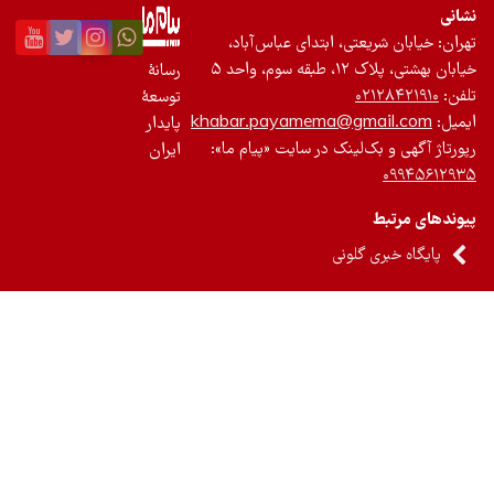
نی
ان: خیابان شریعتی، ابتدای عباس‌آباد،
 بهشتی، پلاک ۱۲، طبقه سوم، واحد ۵
رسانۀ
ن:
۰۲۱۲۸۴۲۱۹۱۰
توسعۀ
یل:
khabar.payamema@gmail.com
پایدار
رتاژ آگهی و بک‌لینک در سایت «پیام ما»:
ایران
۰۹۹۴۵۶۱۲
ندهای مرتبط
پایگاه خبری گلونی