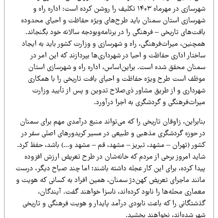
شهرسازی در مهرماه ۱۴۰۳ تکلیف را روشن کرده است: اداره راه و
هرسازی استان سمنان باید طرح‌های ویژه حفاظت و احیای محدوده
فت‌های تاریخی – فرهنگی را در برنامه‌وبودجه سالانه خود بگنجاند.
مچنین، میراث‌فرهنگی، راه و شهرسازی و وزارت کشور باید به ایجاد
ختار اداری حفاظت و احیا در شهرداری‌ها بپردازند که این امر در
منان محقق شده است. براین‌اساس، اداره راه و شهرسازی استان
وظف است طرح ویژه حفاظت و احیای بافت تاریخی را با همکاری
هرداری و از طریق مشاور ذی‌صلاح تدوین و پس از تأیید وزارت
یراث‌فرهنگی و گردشگری به اجرا درآورد.
ابراین، زاوقان تاریخی را که می‌تواند منبع درآمدی مهم برای سمنان
ر حوزه گردشگری مذهبی و طبیعی در مسیر کریدورهای اصلی سفر در
شور (تهران – مشهد، تبریز – مشهد، قم – مشهد و…) باشد، حفظ کرد.
اید امروز برخی از مردم که خانه‌شان در طرح تعریض ارزش افزوده
یدا کرده، برای این کار عجله داشته باشند؛ اما چند صباح دیگر، درست
انند ماجرای تعریض کهن‌دژ سمنان، همین افراد به کسانی که هویت و
ماری محله‌ها را نابود کرده‌اند، ناسزا خواهند گفت. آیندگان،
ذشتگانی را که باعث نابودی درآمد پایدار و هویت فرهنگی و تاریخی
هر شده‌اند، نخواهند بخشید.