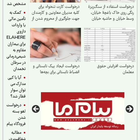
مشخص شد
واست استفاده از سنگ‌ریزهٔ
درخواست کارت تنخواه برای
کمک به
ی روی خاک باغچهٔ خیابان،
کلیه مدیران معاونین و کارمندان
 خیابان و حاشیه خیابان
جهت جلوگیری از محروم شدن از
تأمین مالی
ی زیبایی و صرفه‌جویی بیشتر
یارانه
یا واردات
داروی
ELAHERE
برای بیماران
مقاوم به
شیمی‌درمانی
در سرطان
خواست افزایش حقوق
درخواست ایجاد پیک تابستانی و
تخمدان
مان
انضباط تابستانی برای بچه‌ها
آیا با کپی
مدارک می
توان سوار
قطار شد؟
درخواست
لغو بسته
شدن
فرودگاه پیام
مطالبه
شفافیت در