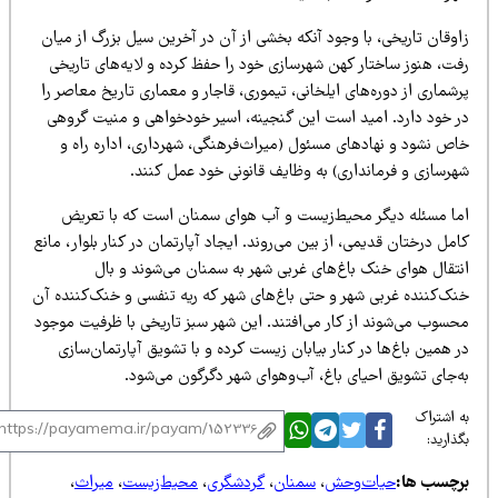
اوقان تاریخی، با وجود آنکه بخشی از آن در آخرین سیل بزرگ از میان
فت، هنوز ساختار کهن شهرسازی خود را حفظ کرده و لایه‌های تاریخی
شماری از دوره‌های ایلخانی، تیموری، قاجار و معماری تاریخ معاصر را
ر خود دارد. امید است این گنجینه، اسیر خودخواهی و منیت گروهی
اص نشود و نهادهای مسئول (میراث‌فرهنگی، شهرداری، اداره راه و
هرسازی و فرمانداری) به وظایف قانونی خود عمل کنند.
ما مسئله دیگر محیط‌زیست و آب هوای سمنان است که با تعریض
مل درختان قدیمی، از بین می‌روند. ایجاد آپارتمان در کنار بلوار، مانع
نتقال هوای خنک باغ‌های غربی شهر به سمنان می‌شوند و بال
نک‌کننده غربی شهر و حتی باغ‌های شهر که ریه تنفسی و خنک‌کننده آن
حسوب می‌شوند از کار می‌افتند. این شهر سبز تاریخی با ظرفیت موجود
 همین باغ‌ها در کنار بیابان زیست کرده و با تشویق آپارتمان‌سازی
ه‌جای تشویق احیای باغ، آب‌وهوای شهر دگرگون می‌شود.
 اشتراک
ذارید:
رچسب ها:
حیات‌وحش
،
سمنان
،
گردشگری
،
محیط‌زیست
،
میراث
،