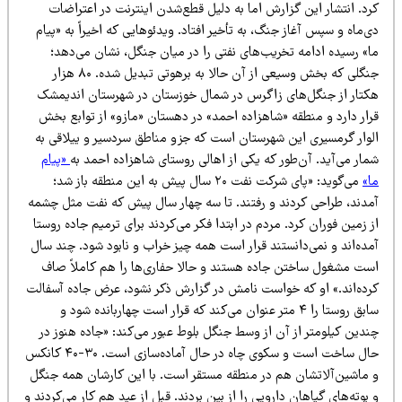
رد. انتشار این گزارش اما به دلیل قطع‌شدن اینترنت در اعتراضات
‌ماه و سپس آغاز جنگ، به تأخیر افتاد. ویدئوهایی که اخیراً به «پیام
ا» رسیده ادامه تخریب‌های نفتی را در میان جنگل، نشان می‌دهد؛
جنگلی که بخش وسیعی از آن حالا به برهوتی تبدیل شده. ۸۰ هزار
کتار از جنگل‌های زاگرس در شمال خوزستان در شهرستان اندیمشک
رار دارد و منطقه «شاهزاده احمد» در دهستان «مازو» از توابع بخش
لوار گرمسیری این شهرستان است که جزو مناطق سردسیر و ییلاقی به
ار می‌آید. آن‌طور که یکی از اهالی روستای شاهزاده احمد به
«پیام
ا»
می‌گوید: «پای شرکت نفت ۲۰ سال پیش به این منطقه باز شد؛
مدند، طراحی کردند و رفتند. تا سه چهار سال پیش که نفت مثل چشمه
 زمین فوران کرد. مردم در ابتدا فکر می‌کردند برای ترمیم جاده روستا
ده‌اند و نمی‌دانستند قرار است همه چیز خراب و نابود شود. چند سال
ست مشغول ساختن جاده هستند و حالا حفاری‌ها را هم کاملاً صاف
رده‌اند.» او که خواست نامش در گزارش ذکر نشود، عرض جاده آسفالت
سابق روستا را ۴ متر عنوان می‌کند که قرار است چهاربانده شود و
ندین کیلومتر از آن از وسط جنگل بلوط عبور می‌کند: «جاده هنوز در
حال ساخت است و سکوی چاه در حال آماده‌سازی است. ۳۰-۴۰ کانکس
 ماشین‌آلاتشان هم در منطقه مستقر است. با این کارشان همه جنگل
بوته‌های گیاهان دارویی را از بین بردند. قبل از عید هم کار می‌کردند و