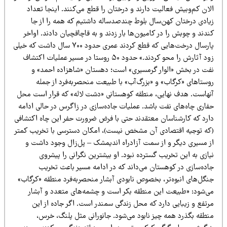
ان کم‌وبیش فعالیت دارند و درختان را قطع می‌کنند. اینجا تعداد
یادی درختان کهن‌سال بلوط چندصدساله داشتیم که همه را از جا
دند و چوبش را در کامیون‌ها بار زدند و به قاچاقچیان دادند. اواخر
پارسال درخت‌هایی که قطع کردند عمری حدود ۷۰۰ سال داشت که خیلی
زود آثارش را محو کردند.» حدود ۵۰ روستا در مسیر عملیات اکتشاف
فت در بخش «الوار گرمسیری» است؛ دهستان «شاهزاده احمد» و
وستاهای «کرگاب» و «بزرگ‌آب» با طبیعت منحصربه‌فرد از جمله
نهاست. هدف نهایی، منطقه کوهستانی «دشت لاله» که قرار است محل
فاری چاه‌های نفت باشد. عملیات جاده‌سازی در زاگرس در حالی ادامه
ارد که کارشناسان معتقدند حتی با فرض ضرورت حفر این چاه اکتشافی
که توجیه اقتصادی آن مشخص نیست)، امکان دسترسی با تخریب کمتر
ز مسیری دیگر و از سمت آزادراه اندیمشک – پل‌زال وجود داشت و
ازی به این تخریب گسترده نبود. او بیشترین نگرانی را پیشروی
اده‌سازی در کوهستان می‌داند که در ادامه مسیر باعث تخریب
نگل‌های انبوه‌تر، بخصوص نابودی آبشار منحصربه‌فرد منطقه «کرگاب»
ی‌شود: «طبیعت این منطقه بکر است و چشمه‌های متعدد و آبشار
رتفع و زیبایی دارد که محل زندگی سمندر است. اگر جاده از این
نطقه بگذرد همه چیز نابود می‌شود. جانورانی مثل پلنگ، خرس،