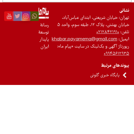
نی
ان: خیابان شریعتی، ابتدای عباس‌آباد،
 بهشتی، پلاک ۱۲، طبقه سوم، واحد ۵
رسانۀ
ن:
۰۲۱۲۸۴۲۱۹۱۰
توسعۀ
یل:
khabar.payamema@gmail.com
پایدار
رتاژ آگهی و بک‌لینک در سایت «پیام ما»:
ایران
۰۹۹۴۵۶۱۲
ندهای مرتبط
پایگاه خبری گلونی