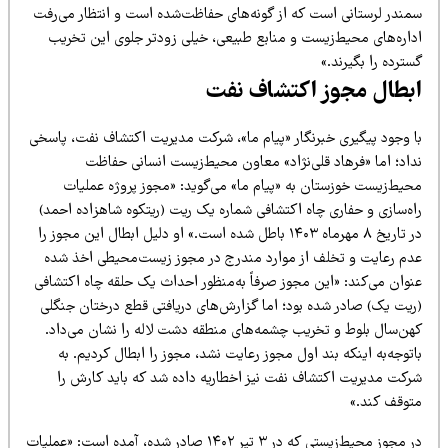
مندر لرستانی است که از گونه‌های حفاظت‌شده است و انتظار می‌رفت
داره‌های محیط‌زیست و منابع طبیعی، خیلی زودتر جلوی این تخریب
ترده را بگیرند.»
بطال مجوز اکتشاف نفت
ا وجود پیگیری خبرنگار «پیام ما»، شرکت مدیریت اکتشاف نفت، پاسخی
داد؛ اما «فرهاد قلی‌نژاد» معاون محیط‌زیست انسانی حفاظت
حیط‌زیست خوزستان به «پیام ما» می‌گوید: «مجوز پروژه عملیات
اه‌سازی و حفاری چاه اکتشافی شماره یک ریت (ریتکوه شاهزاده احمد)
در تاریخ ۸ مهرماه ۱۴۰۳ باطل شده است.» او دلیل ابطال این مجوز را
دم رعایت و تخلف از موارد مندرج در مجوز زیست‌محیطی اخذ شده
نوان می‌کند: «این مجوز صرفاً به‌منظور احداث یک حلقه چاه اکتشافی
ریت یک) صادر شده بود؛ اما گزارش‌های دریافتی قطع درختان جنگلی
هن‌سال بلوط و تخریب چشمه‌های منطقه دشت لاله را نشان می‌داد.
توجه‌به اینکه بند اول مجوز رعایت نشد، مجوز را ابطال کردیم. به
رکت مدیریت اکتشاف نفت نیز اخطاریه داده شد که باید کارش را
توقف کند.»
در مجوز محیط‌زیستی که در ۳ تیر ۱۴۰۲ صادر شده، آمده است: «عملیات