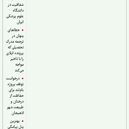
شفافیت در
دانشگاه
علوم پزشکی
ایران
خطاهای
پنهان در
ترجمه مدرک
تحصیلی که
پرونده اپلای
را با تاخیر
مواجه
می‌کند
درخواست
توقف پروژه
بام‌لند برای
حفاظت از
درختان و
طبیعت شهر
لاهیجان
بهترین
پنل پیامکی