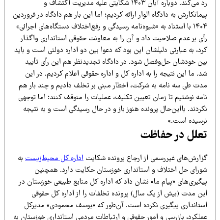
رد می‌کند. دوباره آبان ۱۴۰۳ شکایتی علیه مدیریت اکتشاف و
مانکارش به دادگاه الوار ارائه کردیم؛ اما این بار هم دادگاه در فروردین
۱۴۰۴ با استناد به «شیوه‌نامه رسیدگی و رفع‌اختلاف دستگاه‌های اجرائی»
أی بر عدم صلاحیت داد و آن را به معاونت حقوقی استانداری واگذار
د، به عبارتی دلیلشان این بود که دعوا بین دو اداره دولتی است و باید
ین خودشان حل‌وفصل شود. در دادگاه تجدیدنظر هم این رأی تأیید
. ما این نتیجه را به اداره کل و اداره حقوقی اعلام کردیم. در این
دت طی سه نامه به شرکت، اخطار مبنی بر تخلف دادیم و چند بار هم
امه نوشتیم تا زمان تعیین تکلیف، عملیات را متوقف کنند؛ اما توجهی
ردند. بااین‌حال پرونده هنوز باز و در حال رسیدگی است و به نتیجه
رسیده است.»
علل در حفاظت
زارش‌های غیررسمی از ارجاع پرونده شکایت
اداره کل محیط‌زیست
به
ورای حل اختلاف و استانداری خوزستان حکایت دارد. همچنین
گیری‌های «پیام ما» نشان داد که اداره کل منابع طبیعی خوزستان در
ین مدت (بیش از یک سال) پرونده تخلفات را از اداره کل حقوقی
ستانداری پیگیری نکرده است. آن‌طور که «یوسف محمودی» مدیرکل
ملکرد، بازرسی و امور حقوقی و ارتباطات مردمی استانداری خوزستان به