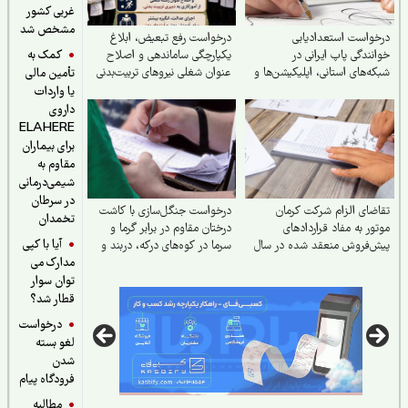
غربی کشور
مشخص شد
واست استعدادیابی
درخواست رفع تبعیض، ابلاغ
کمک به
نندگی پاپ ایرانی در
یکپارچگی ساماندهی و اصلاح
ه‌های استانی، اپلیکیشن‌ها و
عنوان شغلی نیروهای تربیت‌بدنی
تأمین مالی
یت حداکثری جهت مبارزه با
۸۹ از آموزگاری به دبیری و پاسخ
یا واردات
گزین شدن موسیقی غربی
حقوقی به اعتراضات مرتبط
داروی
ELAHERE
برای بیماران
مقاوم به
شیمی‌درمانی
در سرطان
ضای الزام شرکت کرمان
درخواست جنگل‌سازی با کاشت
تخمدان
ور به مفاد قراردادهای
درختان مقاوم در برابر گرما و
آیا با کپی
‌فروش منعقد شده در سال
سرما در کوه‌های درکه، دربند و
مدارک می
...
۱۴
توان سوار
قطار شد؟
درخواست
لغو بسته
شدن
فرودگاه پیام
مطالبه