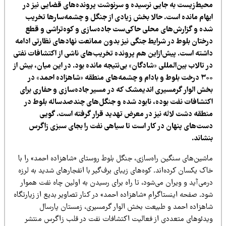
حیط‌زیست به جایی نرسیده و سرنوشت پرونده‌های قضایی نیز در
بهام مانده است. حالا بخش زیادی از جنگل و چشمه‌سارها تخریب
ده و گزارش‌های محلی حاکی‌ست جاده‌سازی و کوه‌تراشی و قطع
رختان بلوط در شرایط جنگی نیز بدون ممانعت نهادهای نظارتی ادامه
اشته است. پیش‌ازاین هم پرونده تخریب‌های ناشی از اکتشافات نفتی
 تالاب بین‌المللی «شادگان» بی‌نتیجه مانده بود. در این میان، بیش از
۳۰۰ درخت بلوط و بادام و چشمه‌های منطقه «شاهزاده احمد» در
خش الوار گرمسیری اندیمشک که در مسیر جاده‌سازی و حفاری برای
کتشافات نفت بوده، نابود شده و جنگل‌های چندصدساله بلوط در
نطقه دشت لاله نیز در معرض تهدید قرار گرفته است. گویی
ست‌های پنهان در کار است تا سیاهی نفت را بجای سبزی زاگرس
نشاند.
اشین‌های سنگین راه‌سازی، جنگل بلوط روستای «شاهزاده احمد» را با
ک یکسان کرده‌اند. کوه‌های زیبای برف‌گیر با انفجارهای شدید به لرزه
می‌آید و ویران می‌شود، تا راه برای رسیدن به اولین چاه نفت هموار
د. صفحه اینستاگرام «شاهزاده احمد» در کنار تصاویر بدیع از زیارتگاه
اهزاده احمد و طبیعت بخش الوار گرمسیری، زمستان پارسال
یدئوهای متعددی از فعالیت اکتشافات نفت در قلب زاگرس منتشر