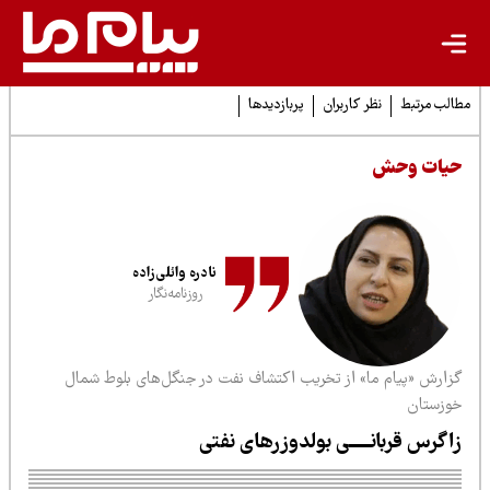
لب مرتبط
نظر کاربران
پربازدیدها
یات وحش
نادره وائلی‌زاده
روزنامه‌نگار
زارش «پیام ما» از تخریب اکتشاف نفت در جنگل‌های بلوط شمال
وزستان
اگرس قربانـــــی بولدوزر‌های نفتی