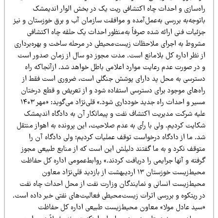
اه‌سازی و احداث چاه اکتشافی ریت یک در بخش الوار اندیمشک
توجه‌به بررسی به‌عمل‌آمده و موافقت سازمان آب و برق خوزستان و نیز
زئیات فنی ارائه شده صرفاً به‌منظور احداث یک حلقه چاه اکتشافی
شروط به اجرای ملاحظات زیست‌محیطی در مرحله ساخت و بهره‌برداری
ز نظر اداره کل بلامانع است. مدت مجوز دو سال از زمان صدور است
 در صورت عدم رعایت موارد اعلامی باطل خواهد شد. ازآنجاکه راه
سترسی به محل پد دارای پوشش جنگلی است، ضروری است فقط از
اه‌های موجود برای دسترسی استفاده شود و از تعریض و قطع درختان
مسیر و احداث راه جدید خودداری شود.» قلی‌نژاد می‌گوید: «مهر ۱۴۰۳
لیه شرکت مدیریت اکتشاف نفت و پیمانکار آن به دادگاه اندیمشک
کایت کردیم. ولی با رأی به عدم صلاحیت، این پرونده به اهواز منتقل
د. ما از دادگاه درخواست توقف عملیات کردیم؛ ولی دادگاه آن را
توقف نکرد و به ما گفتند دلیلش این است که از منابع طبیعی مجوز
فته و آنها جرایمی را دریافت کردند.» روابط‌عمومی اداره کل حفاظت
محیط‌زیست خوزستان ۱۳ اردیبهشت از بازدید قلی‌نژاد معاون
حیط‌زیست انسانی و نمایندگان وزارت نفت از محل احداث چاه نفت
ر ریتکوه و بررسی اثرات زیست‌محیطی فعالیت‌های نفتی خبر داده است.
سید عادل مولا» معاون محیط‌زیست طبیعی اداره کل حفاظت