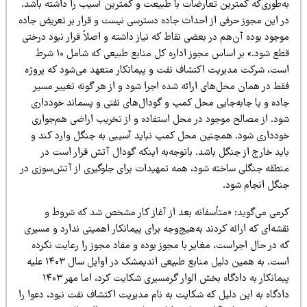
ه‌طوری‌که کمترین تعارضات با طبیعت و کمترین آسیب را داشته باشد.
ر این مجوز حرفی از احداث جاده دسترسی نیست و قرار بر تعریض جاده
جود بوده آن‌هم در بعضی نقاط که نیاز داشته و اصلاً قرار نبود درختی
قطع شود.» بر اساس مجوز اداره کل منابع طبیعی که شامل ۱۰ شرط
ست، شرکت مدیریت اکتشاف نفت و پیمانکار متعهد می‌شود که پروژه
قط در همان محل‌های ارائه شده اجرا شود و از هر گونه تغییر مسیر
اده و یا جابه‌جایی محل کمپ و گودال‌های نفتی و پسماند خودداری
ود. از مصالح موجود در محل استفاده و از تخریب اراضی هم‌جواری
ودداری شود. همچنین محل کمپ نباید آسیبی به جنگل وارد کند و
ید خارج از جنگل باشد. باتوجه‌به اینکه گودال آتش قرار است در
نطقه جنگلی ساخته شود، همه تمهیدات برای جلوگیری از آتش‌سوزی در
نگل انجام شود.
رمی می‌گوید: «متأسفانه بعد از آغاز کار مشخص شد که شروط و
شه‌ای که ارائه کردند به‌هیچ‌وجه برای پیمانکار اهمیتی ندارد و مسیری
 در حال اجراست، مغایر با مجوز بوده و مفاد مجوز را رعایت نکرده
است. به همین دلیل منابع طبیعی اندیمشک در اوایل سال ۱۴۰۳ علیه
پیمانکار به دادگاه بخش الوار گرمسیری شکایت کرد، اما مهر ۱۴۰۳
دگاه به این دلیل که شکایت به نام مدیریت اکتشاف نفت نبود، دعوا را