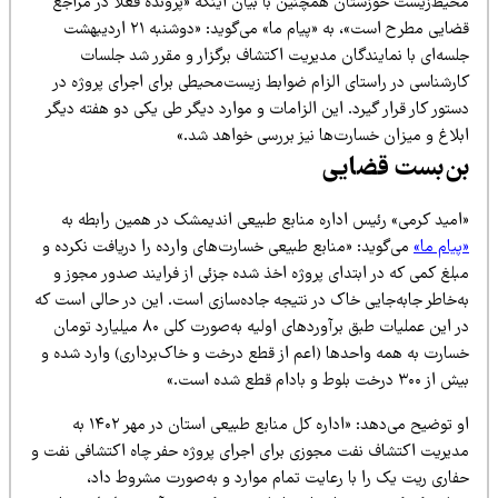
حیط‌زیست خوزستان همچنین با بیان اینکه «پرونده فعلاً در مراجع
قضایی مطرح است»، به «پیام ما» می‌گوید: «دوشنبه ۲۱ اردیبهشت
لسه‌ای با نمایندگان مدیریت اکتشاف برگزار و مقرر شد جلسات
ارشناسی در راستای الزام ضوابط زیست‌محیطی برای اجرای پروژه در
تور کار قرار گیرد. این الزامات و موارد دیگر طی یکی دو هفته دیگر
بلاغ و میزان خسارت‌ها نیز بررسی خواهد شد.»
ن‌بست قضایی
امید کرمی» رئیس اداره منابع طبیعی اندیمشک در همین رابطه به
یام ما»
می‌گوید: «منابع طبیعی خسارت‌های وارده را دریافت نکرده و
بلغ کمی که در ابتدای پروژه اخذ شده جزئی از فرایند صدور مجوز و
ه‌خاطر جابه‌جایی خاک در نتیجه جاده‌سازی است. این در حالی است که
در این عملیات طبق برآوردهای اولیه به‌صورت کلی ۸۰ میلیارد تومان
سارت به همه واحدها (اعم از قطع درخت و خاک‌برداری) وارد شده و
 ۳۰۰ درخت بلوط و بادام قطع شده است.»
او توضیح می‌دهد: «اداره کل منابع طبیعی استان در مهر ۱۴۰۲ به
دیریت اکتشاف نفت مجوزی برای اجرای پروژه حفر چاه اکتشافی نفت و
فاری ریت یک را با رعایت تمام موارد و به‌صورت مشروط داد،