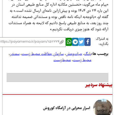
یام ما» می‌گوید: «نخستین مکاتبه اداره کل منابع طبیعی استان در
این باره ۲۴ دی ۱۴۰۴ بوده و پیش‌ازاین نامه‌ای ارسال نشده است.» به
ته او، «باتوجه‌به اینکه نامه ناقص بوده و مستنداتی ضمیمه نداشته
ند روز بعد، به منابع طبیعی پاسخ دادیم که لایحه به همراه مستندات
ائه شود که هنوز چیزی دریافت نکردیم.»
 اشتراک
ذارید:
رچسب ها:
پلنگ
،
حیات‌وحش
،
سازمان حفاظت محیط زیست
،
سمندر
،
محیط زیست
،
محیط‌زیست
نهاد سردبیر
اسرار محرابی در آرامگاه کوروش