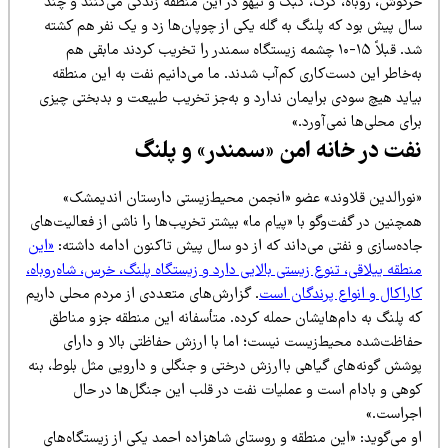
رگوش، روباه، گرگ، کبک و تیهو در این منطقه زندگی می‌کنند و چند
ال پیش بود که پلنگ به گله یکی از چوپان‌ها زد و یک نفر هم کشته
شد. قبلاً ۱۵-۱۰ چشمه زیستگاه سمندر را تخریب کردند مابقی هم
ه‌خاطر این دست‌کاری کم‌آب شدند. ما می‌دانیم نفت به این منطقه
یاید هیچ سودی برایمان ندارد و به‌جز تخریب طبیعت و بدبختی چیزی
ای محلی‌ها نمی‌آورد.»
فت در خانه امن «سمندر» و پلنگ
نورالدین قلاوند» عضو «انجمن محیط‌زیستی دارستان اندیمشک»
چنین در گفت‌وگو با «پیام ما» بیشتر تخریب‌ها را ناشی از فعالیت‌های
اده‌سازی و نفتی می‌داند که از دو سال پیش تاکنون ادامه داشته:
«این
طقه ییلاقی، تنوع زیستی بالایی دارد و زیستگاه پلنگ، خرس، شاه‌روباه،
اراکال و انواع پرندگان است
. گزارش‌های متعددی از مردم محلی داریم
ه پلنگ به دام‌هایشان حمله کرده. متأسفانه این منطقه جزو مناطق
فاظت‌شده محیط‌زیست نیست؛ اما با ارزش حفاظتی بالا و دارای
وشش گونه‌های گیاهی باارزش درختی و جنگلی و دارویی مثل بلوط، بنه
وهی و بادام است و عملیات نفت در قلب این جنگل‌ها در حال
جراست.»
و می‌گوید: «این منطقه و روستای شاهزاده احمد یکی از زیستگاه‌های