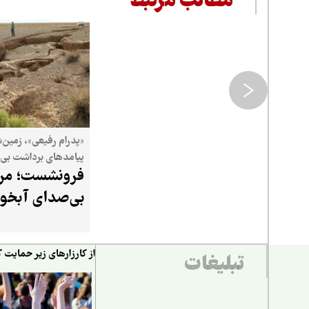
مطالب مرتبط
«پدرام رفیعی»، زمین‌
پیامدهای برداشت بی‌
فرونشست؛ مر
زیرزمینی می‌گوید
بی‌صدای آبخوا
از کارزارهای زیر حمایت ک
تبلیغات