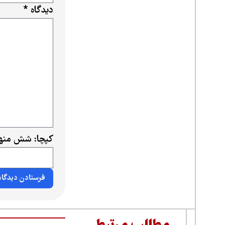
دیدگاه
*
کپچا: شش منها