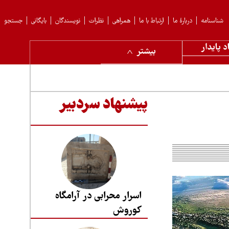
شناسنامه
دربارهٔ ما
ارتباط با ما
همراهی
نظرات
نویسندگان
بایگانی
جستجو
د پایدار
بیشتر
پیشنهاد سردبیر
اسرار محرابی در آرامگاه
کوروش