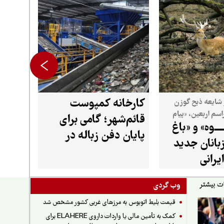
کارخانه کمپوست
شایعه ذبح گوزن
راسم اربعین، «پیام
قائم‌شهر؛ گامی برای
ـــوه» و «باغ
ما» دلایل انتشار این شایعه و
پایان دفن زباله در
تی این گونه را
بانان جدید
مازندران
یرانی
وب گردی
قیمت بلیط اتوبوس به مرزهای غربی کشور مشخص شد
کمک به تأمین مالی یا واردات داروی ELAHERE برای