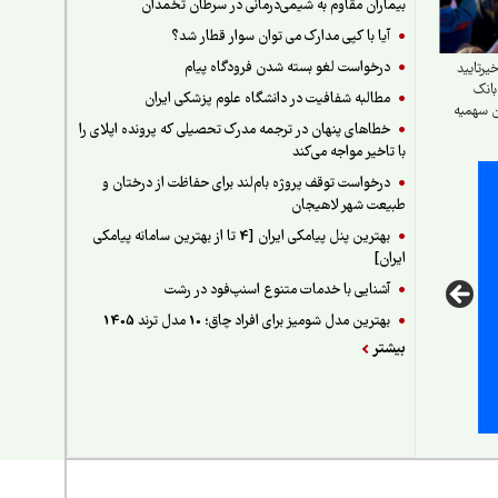
بیماران مقاوم به شیمی‌درمانی در سرطان تخمدان
آیا با کپی مدارک می توان سوار قطار شد؟
درخواست لغو بسته شدن فرودگاه پیام
یرتایید
انک
مطالبه شفافیت در دانشگاه علوم پزشکی ایران
ن سهمیه
خطاهای پنهان در ترجمه مدرک تحصیلی که پرونده اپلای را
ان
با تاخیر مواجه می‌کند
درخواست توقف پروژه بام‌لند برای حفاظت از درختان و
طبیعت شهر لاهیجان
بهترین پنل پیامکی ایران [4 تا از بهترین سامانه پیامکی
ایران]
آشنایی با خدمات متنوع اسنپ‌فود در رشت
بهترین مدل شومیز برای افراد چاق؛ 10 مدل ترند 1405
بیشتر