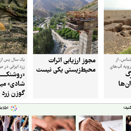
مجوز ارزیابی اثرات
شناس، از
یک سال پس از 
رویه آب‌های
زرد ایرانی در م
محیط‌زیستی یکی نیست
گ
«روشنکـــــ
برنامه‌های حفاظ
ن‌ها
شادی» میز
بررسی می‌کند
گوزن زرد ا
نید: