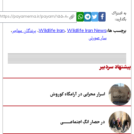
 اشتراک
ذارید:
رچسب ها:
Wildlife Iran News
،
Wildlife Iran
،
پرندگان مهاجر
،
سار صورتی
نهاد سردبیر
اسرار محرابی در آرامگاه کوروش
در حصار انگِ اجتماعــــــــی