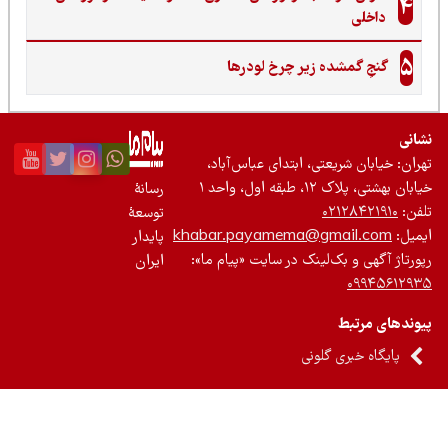
4
داخلی
5
گنجِ گمشده زیر چرخ لودرها
نی
ان: خیابان شریعتی، ابتدای عباس‌آباد،
 بهشتی، پلاک ۱۲، طبقه اول، واحد ۱
رسانۀ
ن:
۰۲۱۲۸۴۲۱۹۱۰
توسعۀ
یل:
khabar.payamema@gmail.com
پایدار
رتاژ آگهی و بک‌لینک در سایت «پیام ما»:
ایران
۰۹۹۴۵۶۱۲
ندهای مرتبط
پایگاه خبری گلونی