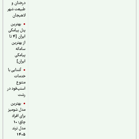
درختان و
طبیعت شهر
لاهیجان
بهترین
پنل پیامکی
ایران [4 تا
از بهترین
سامانه
پیامکی
ایران]
آشنایی با
خدمات
متنوع
اسنپ‌فود در
رشت
بهترین
مدل شومیز
برای افراد
چاق؛ 10
مدل ترند
1405