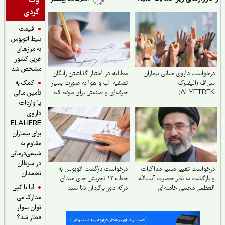
وب
گردی
قیمت
بلیط اتوبوس
به مرزهای
غربی کشور
مشخص شد
واست داروی حیاتی بیماران
مطالبه در اختیار گذاشتن رایگان
کمک به
اف (الیفترک -
تصفیه آب و هوا به‌ صورت بسیار
ALYFTRE
حرفه‌ای و صنعتی برای مردم قم
تأمین مالی
و خوزستان
یا واردات
داروی
ELAHERE
برای بیماران
مقاوم به
شیمی‌درمانی
در سرطان
واست تغییر مسیر مذاکرات
درخواست بازگشت اتوبوس به
تخمدان
ازگشت به نظر حضرت آیت‌الله
خط ۱۳۰ تجریش جای میدان
آیا با کپی
ظمی مجتبی خامنه‌ای
درکه دور برگردان دنا سید
مدارک می
مفیدی
توان سوار
قطار شد؟