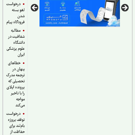
درخواست
لغو بسته
شدن
فرودگاه پیام
مطالبه
شفافیت در
دانشگاه
علوم پزشکی
ایران
خطاهای
پنهان در
ترجمه مدرک
تحصیلی که
پرونده اپلای
را با تاخیر
مواجه
می‌کند
درخواست
توقف پروژه
بام‌لند برای
حفاظت از