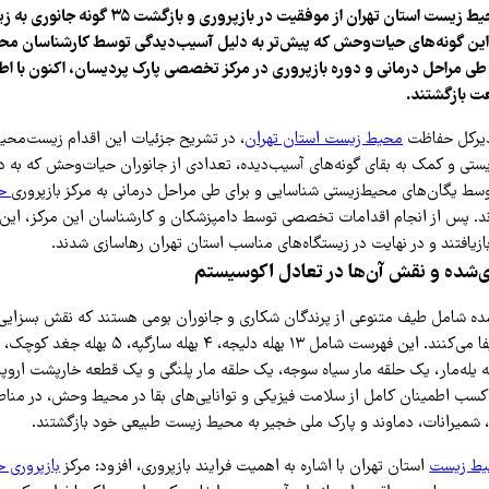
مدیرکل حفاظت محیط زیست استان تهران از موفقیت در باز
. این گونه‌های حیات‌وحش که پیش‌تر به دلیل آسیب‌دیدگی توسط کارشناسان م
 طی مراحل درمانی و دوره بازپروری در مرکز تخصصی پارک پردیسان، اکنون با اط
ت بازگشتند.
دیرکل حفاظت
محیط زیست استان تهران
، در تشریح جزئیات این اقدام زیست‌محی
ستی و کمک به بقای گونه‌های آسیب‌دیده، تعدادی از جانوران حیات‌وحش که به د
سط یگان‌های محیط‌زیستی شناسایی و برای طی مراحل درمانی به مرکز بازپروری
حی
. پس از انجام اقدامات تخصصی توسط دامپزشکان و کارشناسان این مرکز، این جا
ازیافتند و در نهایت در زیستگاه‌های مناسب استان تهران رهاسازی شدند.
ی‌شده و نقش آن‌ها در تعادل اکوسیستم
ده شامل طیف متنوعی از پرندگان شکاری و جانوران بومی هستند که نقش بسزایی 
قه یله‌مار، یک حلقه مار سیاه سوجه، یک حلقه مار پلنگی و یک قطعه خارپشت اروپ
کسب اطمینان کامل از سلامت فیزیکی و توانایی‌های بقا در محیط وحش، در منا
 شمیرانات، دماوند و پارک ملی خجیر به محیط زیست طبیعی خود بازگشتند.
ط زیست
استان تهران با اشاره به اهمیت فرایند بازپروری، افزود: مرکز
بازپروری 