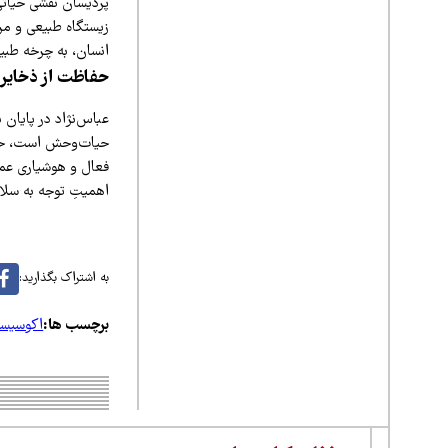
پردیسان نقشی حیاتی 
زیستگاه طبیعی و مر
انسان، به چرخه طبی
حفاظت از ذخایر 
عباس‌نژاد در پایان
حیات‌وحش است، خاط
فعال و هوشیاری عموم
اهمیتِ توجه به سل
به اشتراک بگذارید:
برچسب ها:
اکوسیست