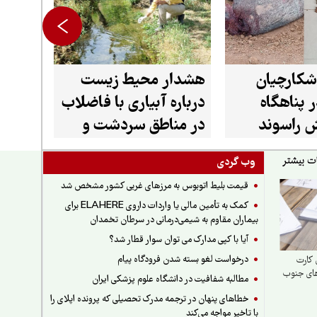
شکارچیان
هشدار محیط زیست
 پناهگاه
درباره آبیاری با فاضلاب
 راسوند
در مناطق سردشت و
میرآباد
وب گردی
قیمت بلیط اتوبوس به مرزهای غربی کشور مشخص شد
کمک به تأمین مالی یا واردات داروی ELAHERE برای
بیماران مقاوم به شیمی‌درمانی در سرطان تخمدان
آیا با کپی مدارک می توان سوار قطار شد؟
درخواست لغو بسته شدن فرودگاه پیام
 کارت
های جنوب
مطالبه شفافیت در دانشگاه علوم پزشکی ایران
خطاهای پنهان در ترجمه مدرک تحصیلی که پرونده اپلای را
با تاخیر مواجه می‌کند