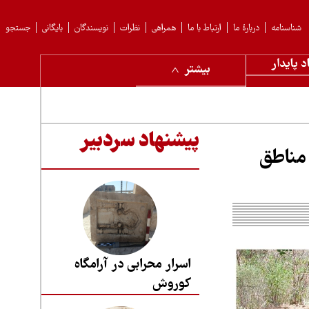
شناسنامه
دربارهٔ ما
ارتباط با ما
همراهی
نظرات
نویسندگان
بایگانی
جستجو
د پایدار
بیشتر
پیشنهاد سردبیر
انوری در مناطق
اسرار محرابی در آرامگاه
کوروش