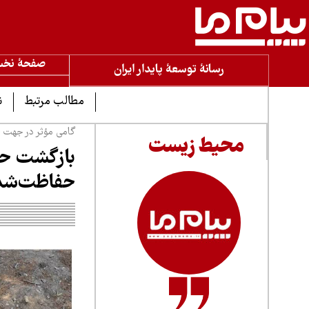
صفحۀ نخ
رسانۀ توسعۀ پایدار ایران
مطالب مرتبط
ن
گامی مؤثر در جهت ح
محیط زیست
حفاظت‌شده