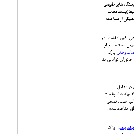
پروری و بازگشت ۳۵ گونه جانوری به زیستگاه‌های طبیعی
حیط‌زیست نجات
مینان از سلامت
طی اظهار داشت: در
لایل مختلف دچار
ات‌وحش
پارک
نوران توانایی بقا
در تعادل
منطقه ایفا می‌کنند. این فهرست شامل ۱۳ بهله دلیجه، ۴ بهله سارگپه، ۵ بهله جغد کوچک، ۴ بهله شاه‌بوف، ۵
ایی است. تمامی
طق حفاظت‌شده
حیات‌وحش
پارک