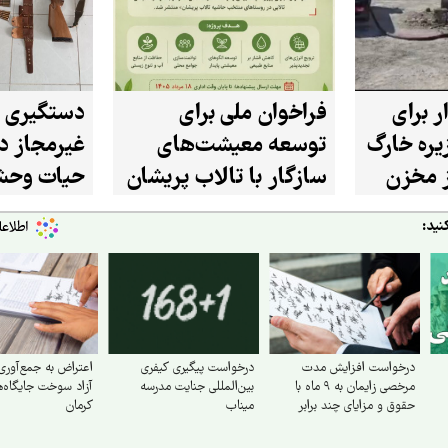
ر برای
فراخوان ملی برای
دستگیری 
ره خارگ
توسعه معیشت‌های
غیرمجاز در
از مخزن
سازگار با تالاب پریشان
حیات وحش
در استان فارس
شازند
نید:
درخواست افزایش مدت
درخواست پیگیری کیفری
اعتراض به جمع‌آوری
مرخصی زایمان به ۹ ماه با
بین‌المللی جنایت مدرسه
آزاد سوخت جایگاه‌
حقوق و مزایای چند برابر
میناب
کرمان