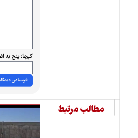
کپچا: پنج به ا
مطالب مرتبط