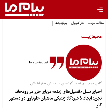
لب مرتبط
نظر کاربران
پربازدیدها
حیط زیست
تحریریه پیام ما
امی مهم برای نجات گونه‌های در معرض خطر انقراض
حیای نسل «فسیل‌های زنده» دریای خزر در رودخانه
جن؛ ایجاد ذخیره‌گاه ژنتیکی ماهیان خاویاری در دستور
ار