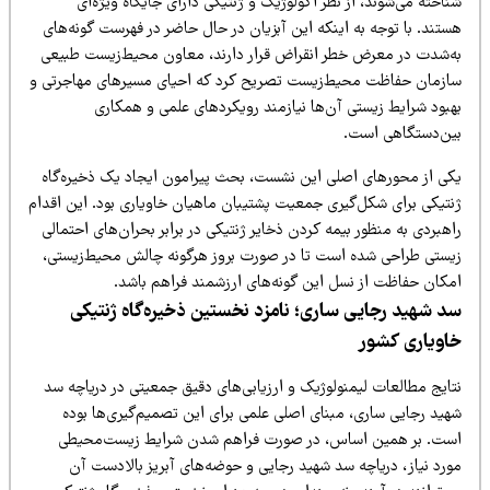
اخته می‌شوند، از نظر اکولوژیک و ژنتیکی دارای جایگاه ویژه‌ای
تند. با توجه به اینکه این آبزیان در حال حاضر در فهرست گونه‌های
ه‌شدت در معرض خطر انقراض قرار دارند، معاون محیط‌زیست طبیعی
ازمان حفاظت محیط‌زیست تصریح کرد که احیای مسیرهای مهاجرتی و
هبود شرایط زیستی آن‌ها نیازمند رویکردهای علمی و همکاری
ین‌دستگاهی است.
کی از محورهای اصلی این نشست، بحث پیرامون ایجاد یک ذخیره‌گاه
نتیکی برای شکل‌گیری جمعیت پشتیبان ماهیان خاویاری بود. این اقدام
هبردی به منظور بیمه کردن ذخایر ژنتیکی در برابر بحران‌های احتمالی
یستی طراحی شده است تا در صورت بروز هرگونه چالش محیط‌زیستی،
مکان حفاظت از نسل این گونه‌های ارزشمند فراهم باشد.
د شهید رجایی ساری؛ نامزد نخستین ذخیره‌گاه ژنتیکی
اویاری کشور
تایج مطالعات لیمنولوژیک و ارزیابی‌های دقیق جمعیتی در دریاچه سد
هید رجایی ساری، مبنای اصلی علمی برای این تصمیم‌گیری‌ها بوده
ست. بر همین اساس، در صورت فراهم شدن شرایط زیست‌محیطی
ورد نیاز، دریاچه سد شهید رجایی و حوضه‌های آبریز بالادست آن