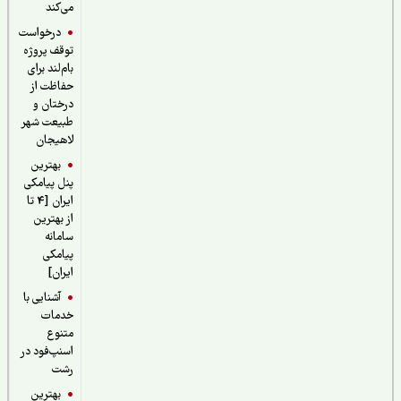
می‌کند
درخواست
توقف پروژه
بام‌لند برای
حفاظت از
درختان و
طبیعت شهر
لاهیجان
بهترین
پنل پیامکی
ایران [4 تا
از بهترین
سامانه
پیامکی
ایران]
آشنایی با
خدمات
متنوع
اسنپ‌فود در
رشت
بهترین