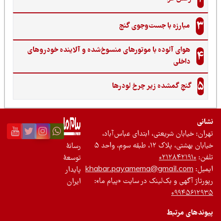
3
مبارزه با جست‌وجوی گنج‌
هوای آلوده با موتورهای منسوخ‌شده و آلاینده خودروهای
4
داخلی
5
گنجِ گمشده زیر چرخ لودرها
نی
ان: خیابان شریعتی، ابتدای عباس‌آباد،
 بهشتی، پلاک ۱۲، طبقه سوم، واحد ۵
رسانۀ
ن:
۰۲۱۲۸۴۲۱۹۱۰
توسعۀ
یل:
khabar.payamema@gmail.com
پایدار
رتاژ آگهی و بک‌لینک در سایت «پیام ما»:
ایران
۰۹۹۴۵۶۱۲
ندهای مرتبط