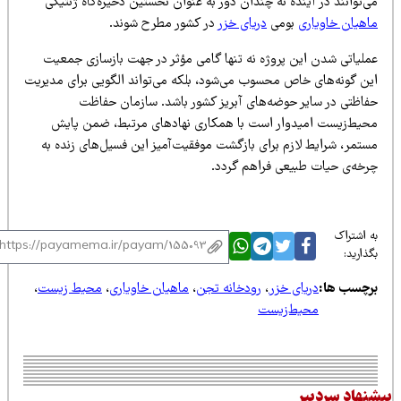
‌توانند در آینده نه چندان دور به عنوان نخستین ذخیره‌گاه ژنتیکی
اهیان خاویاری
بومی
دریای خزر
در کشور مطرح شوند.
ملیاتی شدن این پروژه نه تنها گامی مؤثر در جهت بازسازی جمعیت
ین گونه‌های خاص محسوب می‌شود، بلکه می‌تواند الگویی برای مدیریت
فاظتی در سایر حوضه‌های آبریز کشور باشد. سازمان حفاظت
حیط‌زیست امیدوار است با همکاری نهادهای مرتبط، ضمن پایش
ستمر، شرایط لازم برای بازگشت موفقیت‌آمیز این فسیل‌های زنده به
رخه‌ی حیات طبیعی فراهم گردد.
 اشتراک
ذارید:
رچسب ها:
دریای خزر
،
رودخانه تجن
،
ماهیان خاویاری
،
محیط زیست
،
محیط‌زیست
نهاد سردبیر