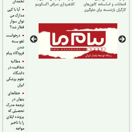
تخمدان
خابات و اساسنامه کانون‌های
کلاهبرداری صرافی اکسکوینو
آیا با کپی
گران بازنشسته برای جلوگیری
مدارک می
تعارض منافع
توان سوار
قطار شد؟
درخواست
لغو بسته
شدن
فرودگاه پیام
مطالبه
شفافیت در
دانشگاه
علوم پزشکی
ایران
خطاهای
پنهان در
ترجمه مدرک
تحصیلی که
پرونده اپلای
را با تاخیر
مواجه