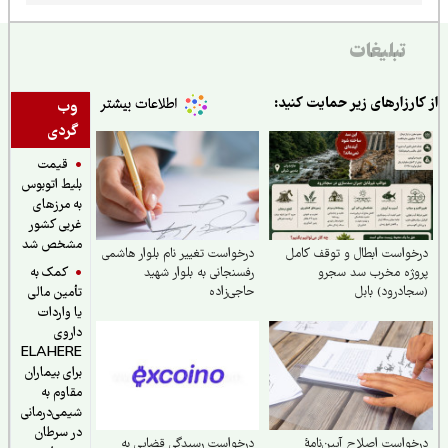
تبلیغات
ارزارهای زیر حمایت کنید:
وب
گردی
قیمت
بلیط اتوبوس
به مرزهای
غربی کشور
مشخص شد
واست ابطال و توقف کامل
درخواست تغییر نام بلوار هاشمی
کمک به
وژه مخرب سد سجرو
رفسنجانی به بلوار شهید
ادرود) بابل
حاجی‌زاده
تأمین مالی
یا واردات
داروی
ELAHERE
برای بیماران
مقاوم به
شیمی‌درمانی
در سرطان
واست اصلاح آیین‌نامهٔ
درخواست رسیدگی قضایی به