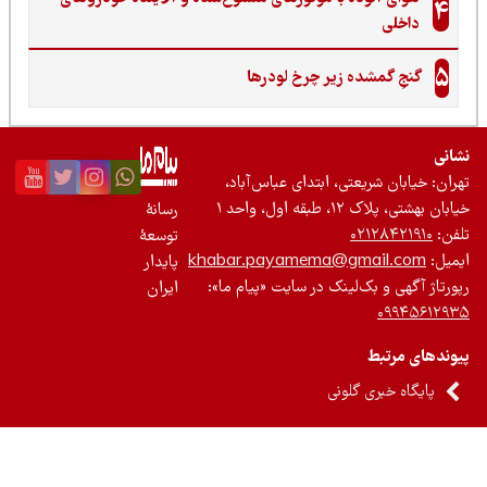
4
داخلی
5
گنجِ گمشده زیر چرخ لودرها
نی
ان: خیابان شریعتی، ابتدای عباس‌آباد،
 بهشتی، پلاک ۱۲، طبقه اول، واحد ۱
رسانۀ
ن:
۰۲۱۲۸۴۲۱۹۱۰
توسعۀ
یل:
khabar.payamema@gmail.com
پایدار
رتاژ آگهی و بک‌لینک در سایت «پیام ما»:
ایران
۰۹۹۴۵۶۱۲
ندهای مرتبط
پایگاه خبری گلونی