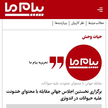
لب مرتبط
نظر کاربران
پربازدیدها
یات وحش
تحریریه پیام ما
قابله جهانی با محتوای خشونت علیه حیوانات
رگزاری نخستین اجلاس جهانی مقابله با محتوای خشونت
لیه حیوانات در اندونزی