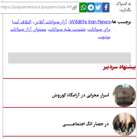
 اشتراک
ذارید:
رچسب ها:
Wildlife Iran News
،
آزار حیوانات آنلاین
،
ائتلاف آسیا
برای حیوانات
،
خشونت علیه حیوانات
،
محتوای آزار حیوانات
یوتیوب
نهاد سردبیر
اسرار محرابی در آرامگاه کوروش
در حصار انگِ اجتماعــــــــی