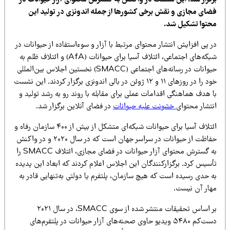
رگزار شد. این نشست در واکنش به گسترش محتوای آزار حیوانات در
ضای مجازی و نقش برخی کشورها از جمله اندونزی در تولید این
حتوا تشکیل شد.
 پی افزایش انتشار محتوای مرتبط با آزار و سوءاستفاده از حیوانات در
شبکه‌های اجتماعی، ائتلاف آسیا برای حیوانات (AfA) و ائتلاف ظلم به
حیوانات در رسانه‌های اجتماعی (SMACC) نخستین اجلاس بین‌المللی
خود را در روزهای ۱۱ و ۱۲ ژوئن در بالی اندونزی برگزار کردند. این نشست
 هدف هماهنگی اقدامات عملی برای مقابله با روند رو به رشد تولید و
نتشار محتوای
خشونت علیه حیوانات
در فضای آنلاین برگزار شد.
ائتلاف آسیا برای حیوانات شبکه‌ای متشکل از بیش از ۴۰۰ سازمان رفاه و
حفاظت از حیوانات در سراسر جهان است که در سال ۲۰۲۰ و در واکنش
به گسترش محتوای آزار حیوانات در فضای مجازی، ائتلاف SMACC را
أسیس کرد. برگزارکنندگان این اجلاس اعلام کردند که ابعاد این پدیده
 حدی رسیده است که هیچ سازمان، پلتفرم یا دولتی به‌تنهایی قادر به
هار آن نیست.
بر اساس تحقیقات منتشر شده از سوی SMACC، در سال ۲۰۲۱
دست‌کم ۵۴۸۰ ویدیو حاوی صحنه‌های آزار حیوانات در پلتفرم‌های