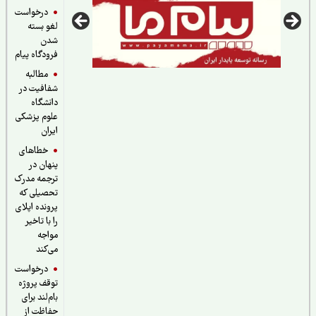
درخواست
لغو بسته
شدن
فرودگاه پیام
مطالبه
شفافیت در
دانشگاه
علوم پزشکی
ایران
خطاهای
پنهان در
ترجمه مدرک
تحصیلی که
پرونده اپلای
را با تاخیر
مواجه
می‌کند
درخواست
توقف پروژه
بام‌لند برای
حفاظت از