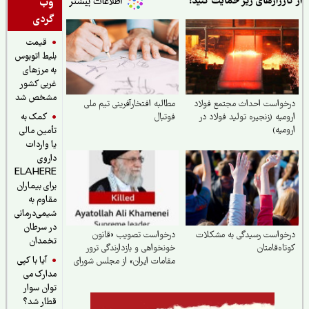
ارزارهای زیر حمایت کنید:
وب
گردی
قیمت
بلیط اتوبوس
به مرزهای
غربی کشور
مشخص شد
واست احداث مجتمع فولاد
مطالبه افتخارآفرینی تیم ملی
کمک به
میه (زنجیره تولید فولاد در
فوتبال
میه)
تأمین مالی
یا واردات
داروی
ELAHERE
برای بیماران
مقاوم به
شیمی‌درمانی
در سرطان
خواست رسیدگی به مشکلات
درخواست تصویب «قانون
تخمدان
اه‌قامتان
خونخواهی و بازدارندگی ترور
آیا با کپی
مقامات ایران» از مجلس شورای
مدارک می
اسلامی
توان سوار
قطار شد؟