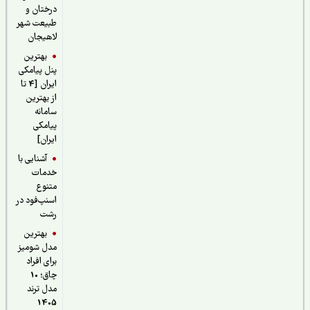
درختان و
طبیعت شهر
لاهیجان
بهترین
پنل پیامکی
ایران [4 تا
از بهترین
سامانه
پیامکی
ایران]
آشنایی با
خدمات
متنوع
اسنپ‌فود در
رشت
بهترین
مدل شومیز
برای افراد
چاق؛ 10
مدل ترند
1405