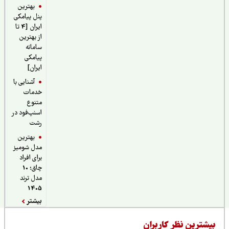
بهترین
پنل پیامکی
ایران [4 تا
از بهترین
سامانه
پیامکی
ایران]
آشنایی با
خدمات
متنوع
اسنپ‌فود در
رشت
بهترین
مدل شومیز
برای افراد
چاق؛ 10
مدل ترند
1405
بیشتر
یشترین نظر کاربران