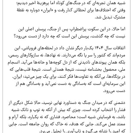
یه همان تجربه‌ای که در جنگ‌های کوتاه اما پرهزینۀ اخیر دیدیم؛
تی که اختلاف‌ها برای لحظاتی کنار رفت و «ایران» دوباره به نقطۀ
شترک تبدیل شد.
ما حالا، در این سکوت پراضطرابِ پس از جنگ، پرسش اصلی این
یست که چه گذشت، پرسش این است که چه دارد از دست می‌رود؟
اتفاقات سال ۱۴۰۴ یک‌بار دیگر نشان داد در لحظه‌های فروپاشی، این
دم‌اند که کشور را سر پا نگه می‌دارند. نه نهادها، نه سازوکارهای رسمی،
که همان پیوندهای نادیدنی که از دل کوچه‌ها و خانه‌ها می‌آید. انسجام
لی، محصول بخشنامه نیست، نتیجۀ همدلی است. نتیجۀ قلب‌هایی که
 بزنگاه‌ها، بی‌آنکه به تفاوت‌ها فکر کنند، برای یک چیز می‌تپد: ایران.
ین سرمایه‌ای است که به‌سادگی به دست نمی‌آید و به‌سادگی هم از
ست می‌رود.
شمنی که در میدان جنگ به دستاورد نهایی نرسید، حالا شکل دیگری از
شار را انتخاب کرده است. چیزی که بیش از آنکه به توپ و تانک شبیه
اشد، به فرسایش شبیه است؛ محاصره. فشاری که نه یکباره، بلکه آرام و
متد عمل می‌کند. جایی که هدف، نه خاک که روان جامعه است. جایی
 امید را نشانه می‌گیرد و تاب‌آوری را تحلیل می‌برد.