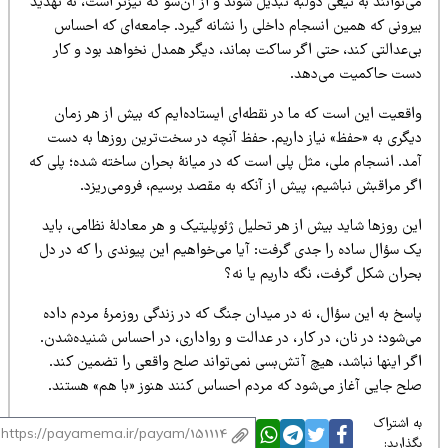
‌توانند به تیغی دولبه تبدیل شوند و از آن‌سو که تیزتر است، نه تهدید
یرونی که همین انسجام داخلی را نشانه گیرد. جامعه‌ای که احساس
ی‌عدالتی کند، حتی اگر ساکت بماند، دیگر همدل نخواهد بود و کار
ست حاکمیت می‌دهد.
اقعیت این است که ما در نقطه‌ای ایستاده‌ایم که بیش از هر زمان
یگری به «حفظ» نیاز داریم. حفظ آنچه در سخت‌ترین روزها به دست
مد. انسجام ملی، مثل پلی است که در میانۀ بحران ساخته شده؛ پلی که
گر مراقبش نباشیم، پیش از آنکه به مقصد برسیم، فرومی‌ریزد.
ن روزها شاید بیش از هر تحلیل ژئوپلیتیک و هر معادلۀ نظامی، باید
ک سؤال ساده را جدی گرفت: آیا می‌خواهیم این پیوندی را که در دل
حران شکل گرفت، نگه داریم یا نه؟
اسخ به این سؤال، نه در میدان جنگ که در زندگی روزمرۀ مردم داده
ی‌شود؛ در نان، در کار، در عدالت و رواداری، در احساس شنیده‌شدن.
گر اینها نباشد، هیچ آتش‌بسی نمی‌تواند صلح واقعی را تضمین کند.
لح جایی آغاز می‌شود که مردم احساس کنند هنوز «با هم» هستند.
 اشتراک
ذارید: