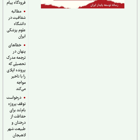
فرودگاه پیام
مطالبه
شفافیت در
دانشگاه
علوم پزشکی
ایران
خطاهای
پنهان در
ترجمه مدرک
تحصیلی که
پرونده اپلای
را با تاخیر
مواجه
می‌کند
درخواست
توقف پروژه
بام‌لند برای
حفاظت از
درختان و
طبیعت شهر
لاهیجان