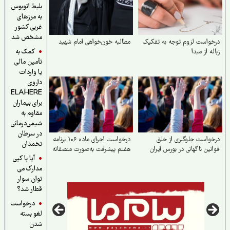
بلیط اتوبوس
به مرزهای
غربی کشور
مشخص شد
واست لزوم توجه به تفکیک
مطالبه خون‌خواهی امام شهید
کمک به
له از مبدا
تأمین مالی
یا واردات
داروی
ELAHERE
برای بیماران
مقاوم به
شیمی‌درمانی
در سرطان
واست جلوگیری از خلق
درخواست اجرای ماده ۱۰۶ برنامه
تخمدان
نین ناگهانی در بورس ایران
هفتم پیشرفت به‌صورت منصفانه
آیا با کپی
مدارک می
توان سوار
قطار شد؟
درخواست
لغو بسته
شدن