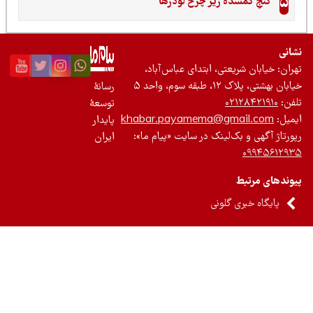
5
گنجِ گمشده زیر چرخ لودرها
نی
ان: خیابان شریعتی، ابتدای عباس‌آباد،
 بهشتی، پلاک ۱۲، طبقه سوم، واحد ۵
رسانۀ
ن:
۰۲۱۲۸۴۲۱۹۱۰
توسعۀ
یل:
khabar.payamema@gmail.com
پایدار
رتاژ آگهی و بک‌لینک در سایت «پیام ما»:
ایران
۰۹۹۴۵۶۱۲
ندهای مرتبط
پایگاه خبری گلونی