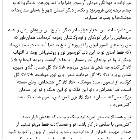
‌تواند با دیوانگی مردکی آن‌سوی دنیا یا با تندروی‌های خردگریزانه به
م برهم‌زدنی فروبریزد و یک‌بار دیگر آسمان شهر را به‌جای ستاره‌ها به
وشک‌ها و بمب‌ها بسپارد.
ی‌دانم؛ مانند من، هزار هزار مادر دیگر، تاریخ این روزهای وطن و همه
دهایش را برای کودکان و نوباوگانشان زمزمه کرده‌اند. همان‌طور که
 زخم‌های ناسور ایران را از روزهای تلخ به دنیا آمدنت در نیمه دی‌ماه
ه فقط آمدن تو به این دنیا کورسوی نور و روشنی‌اش بود)، تا التهاب
گی ناروا در روزهای آخر زمستان، بارها در گوشت زمزمه کرده‌ام: «لالا
لا گل‌گندم چه تلخی‌ها دیدن مردم»، «لالا لالا گلِ شبدر، گُلای میهن،
ن پرپر»، «لالا لالا گلِ مرداب، شدن پرپر توی میناب»، «لالا لالا گل
وکب، از آسمون، میاد موشک»، «لالا لالا گلِ خشخاش، وطن خسته
ست، خدا همراش»، «تو این مُلک و تو این جنگ و تو این سامان،
زرگت می‌کنه مامان»، «لالا لالا بزن دَس دَس، تموم شد جنگ، شد
تش‌بس»…
و و همسالانت حتی نمی‌دانید جنگ چیست که بعدش قرار باشد
تش‌بسی یا صلحی در کار باشد. تو و همسالانت فقط می‌توانستید از
دای مهیب انفجاری از خواب بیدار شوید و ترس از چیزی را تجربه کنید