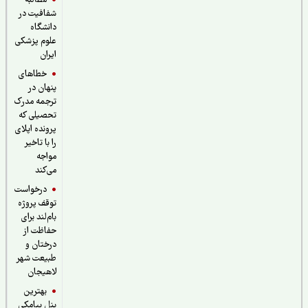
مطالبه
شفافیت در
دانشگاه
علوم پزشکی
ایران
خطاهای
پنهان در
ترجمه مدرک
تحصیلی که
پرونده اپلای
را با تاخیر
مواجه
می‌کند
درخواست
توقف پروژه
بام‌لند برای
حفاظت از
درختان و
طبیعت شهر
لاهیجان
بهترین
پنل پیامکی