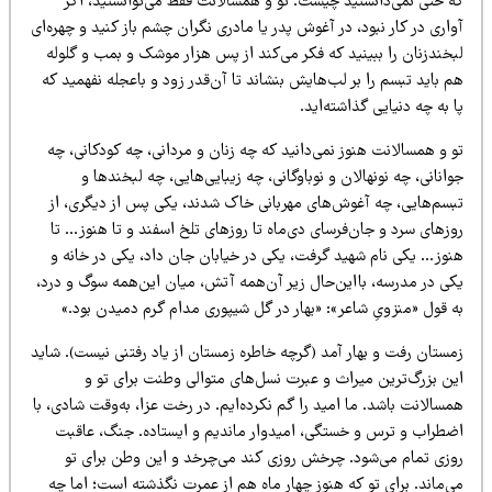
ه حتی نمی‌دانستید چیست. تو و همسالانت فقط می‌توانستید، اگر
اری در کار نبود، در آغوش پدر یا مادری نگران چشم باز کنید و چهره‌ای
بخندزنان را ببینید که فکر می‌کند از پس هزار موشک و بمب و گلوله
 باید تبسم را بر لب‌هایش بنشاند تا آن‌قدر زود و باعجله نفهمید که
 به چه دنیایی گذاشته‌اید.
 و همسالانت هنوز نمی‌دانید که چه زنان و مردانی، چه کودکانی، چه
انانی، چه نونهالان و نوباوگانی، چه زیبایی‌هایی، چه لبخندها و
بسم‌هایی، چه آغوش‌های مهربانی خاک شدند، یکی پس از دیگری، از
زهای سرد و جان‌فرسای دی‌ماه تا روزهای تلخ اسفند و تا هنوز… تا
نوز… یکی نام شهید گرفت، یکی در خیابان جان داد، یکی در خانه و
کی در مدرسه، بااین‌حال زیر آن‌همه آتش، میان این‌همه سوگ و درد،
ه قول «منزویِ شاعر»: «بهار در گل شیپوری مدام گرم دمیدن بود.»
مستان رفت و بهار آمد (گرچه خاطره زمستان از یاد رفتنی نیست). شاید
ین بزرگ‌ترین میراث و عبرت نسل‌های متوالی وطنت برای تو و
سالانت باشد. ما امید را گم نکرده‌ایم. در رخت عزا، به‌وقت شادی، با
ضطراب و ترس و خستگی، امیدوار ماندیم و ایستاده. جنگ، عاقبت
وزی تمام می‌شود. چرخش روزی کند می‌چرخد و این وطن برای تو
ی‌ماند. برای تو که هنوز چهار ماه هم از عمرت نگذشته است؛ اما چه