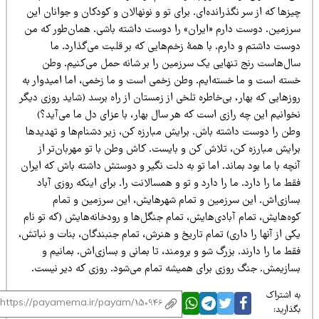
زها که از سر نگذرانده‌ای. برای تو و نونهالان و کودکان و جوانان این
رزمین. دوست دارم «ایران» را دوست داشته باشی. همان‌طور که من
ست داشتم و دارم. با همهٔ زخم‌هایی که بر قلبت می‌گذارد. ما
ال‌هاست رنج تنهایی یک سرزمین را بر شانه حمل می‌کنیم. وطن
سته است و ما خسته‌ایم. وطن زخمی است و ما زخمی، اما امیدوار به
زهایی که بهار، بی‌خاطره تلخی از زمستان از راه برسد (شاید روزی دیگر
وانیم این چه رازی است که هر سال بهار، با عزای دل ما می‌آید؟)
طن را دوست داشته باش. برایش مبارزه کن، زیر دشنام‌ها و تهدیدها
رایش مبارزه کن، تلاش کن و بایست. کاش وطن با تو مهربان‌تر از
چه با ما بود بماند. اما تو به دلت نگیر و دوستش داشته باش که ایران
ط ما را دارد. ما را دارد و تو و همسالانت را. برای اینکه روزی آباد
سازی‌اش. این سرزمین و تمام شهرهایش، این سرزمین و تمام
ه‌هایش، تمام آبادی‌هایش، تمام جنگل‌ها و رودخانه‌هایش (که تو نام
ی از آنها را داری) تمام تاریخ و هنرش، تمام جنبندگان، بنات و نباتش،
ط ما را دارند. بزرگ شو و برومند، تا بمانی و بسازی‌اش. بمانیم و
سازیمش. جنگ روزی برای همیشه تمام می‌شود. روزی که دیر نیست.
 اشتراک
ذارید: