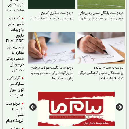
غربی کشور
مشخص شد
واست رایگان شدن زمین‌های
درخواست پیگیری کیفری
کمک به
ن مصنوعی سطح شهر مشهد
بین‌المللی جنایت مدرسه میناب
تأمین مالی
یا واردات
داروی
ELAHERE
برای بیماران
مقاوم به
شیمی‌درمانی
در سرطان
ت به میدان بیاید؛
درخواست کاشت موقت درختان
تخمدان
نشستگان تأمین اجتماعی دیگر
سریع‌الرشد برای حفظ طراوت و
آیا با کپی
ن انتظار ندارند!
رطوبت جنگل‌ها
مدارک می
توان سوار
قطار شد؟
درخواست
لغو بسته
شدن
فرودگاه پیام