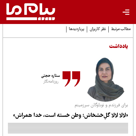
لب مرتبط
نظر کاربران
پربازدیدها
ادداشت
ستاره حجتی
روزنامه‌نگار
ای فرزندم و نوباوگان سرزمینم
لالا لالا گلِ‌خشخاش؛ وطن خسته است، خدا همراش»