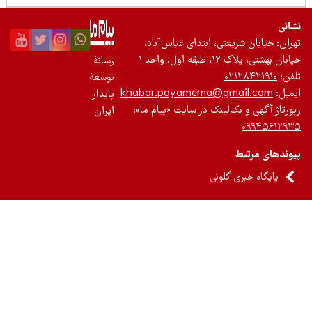
نی
ان: خیابان شریعتی، ابتدای عباس‌آباد،
 بهشتی، پلاک ۱۲، طبقه اول، واحد ۱
رسانۀ
ن:
۰۲۱۲۸۴۲۱۹۱۰
توسعۀ
یل:
khabar.payamema@gmail.com
پایدار
رتاژ آگهی و بک‌لینک در سایت «پیام ما»:
ایران
۰۹۹۴۵۶۱۲
ندهای مرتبط
پایگاه خبری گلونی