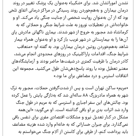
شدن اموراتشان شد. برای «شکیبا» به‌عنوان یک پزشک تغییر در روند
مان بیماران و به‌هم‌خوردن روند رسیدگی در مراکز درمانی اتفاق تلخی
ود که از آن به‌عنوان روایت شخصی از جنایت جنگی یاد می‌کند. او و
انواده‌اش در تعطیلات نوروز به علت شرایط جنگی و حملاتی که به
رمانشاه شد مجبور به خروج از شهر شدند. بیماری ناگهانی مادرش پای
‌ها را به بیمارستانی در شهر غریب باز کرد و او به‌عنوان همراه بیمار
اهد به‌هم‌خوردن روتین درمان بیماران بود. به گفته او: «متعاقب
رایط جنگ، اقدامات پاراکلینیک در روزهای محدودی انجام می‌شد،
ادر درمان با ظرفیت کمتری در شیفت‌ها حاضر بودند و آزمایشگاه‌های
عتبر تعطیل بوده یا روند پاسخ‌دهی‌شان طول می‌کشید. مجموعه این
تفاقات استرس و درد مضاعفی برای ما بود.»
مریم» ساکن تهران است و پس از شدت‌گرفتن حملات، مجبور به ترک
شهر به همراه مادربزرگ ۸۸ ساله‌ای شد که به‌تازگی پایش را عمل کرده
ود. چالش‌های این سفر اجباری و استرسی که به مریم در طول جنگ
رد شد اثرات بدی بر او باقی گذاشته است. او می‌گوید: «این‌همه
شکل در کنار تعدیل نیرو و مشکلات اقتصادی مفری برای تنفس باقی
ی‌گذارد. برای جبران خساراتی که به خانه‌ام وارد شده هزینه مضاعف
اید پرداخت کنم، از طرفی برای کاستن از آلام جنگ می‌خواستم به