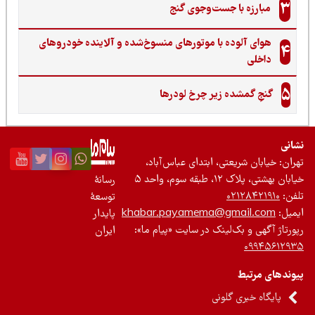
3
مبارزه با جست‌وجوی گنج‌
هوای آلوده با موتورهای منسوخ‌شده و آلاینده خودروهای
4
داخلی
5
گنجِ گمشده زیر چرخ لودرها
نی
ان: خیابان شریعتی، ابتدای عباس‌آباد،
 بهشتی، پلاک ۱۲، طبقه سوم، واحد ۵
رسانۀ
ن:
۰۲۱۲۸۴۲۱۹۱۰
توسعۀ
یل:
khabar.payamema@gmail.com
پایدار
رتاژ آگهی و بک‌لینک در سایت «پیام ما»:
ایران
۰۹۹۴۵۶۱۲
ندهای مرتبط
پایگاه خبری گلونی