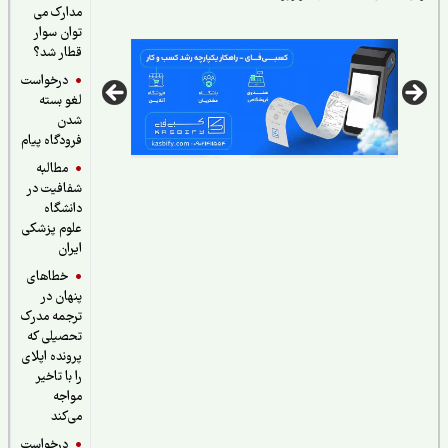
مدارک می
توان سوار
قطار شد؟
درخواست
لغو بسته
شدن
فرودگاه پیام
مطالبه
شفافیت در
دانشگاه
علوم پزشکی
ایران
خطاهای
پنهان در
ترجمه مدرک
تحصیلی که
پرونده اپلای
را با تاخیر
مواجه
می‌کند
درخواست