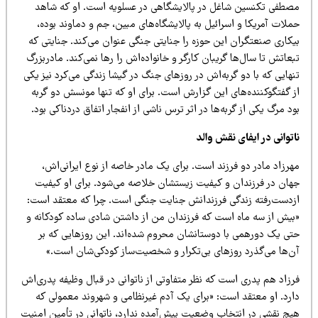
صطفی تکنسین شاغل در پالایشگاهی در عسلویه است. او که شاهد
لات آمریکا و اسرائیل به پالایشگاه‌های مبین، جم و دماوند بوده،
یکاری صنعتگران این حوزه را جنایتی جنگی عنوان می‌کند. جنایتی که
عاتش تا سال‌ها گریبان کارگر و خانواده‌اش را رها نمی‌کند. مادربزرگ
هایی که با دو گربه‌اش در روزهای جنگ در گیشا زندگی می‌کرد نیز یکی
ز گفتگوکننده‌های این گزارش است. برای او که تنها مونسش دو گربه
د مرگ یکی از گربه‌ها در اثر ترس ناشی از انفجار اتفاق دردناکی بود.
توانی در ایفای نقش والد
رزاد مادر دو فرزند است. برای یک مادر خاصه از نوع ایرانی‌اش،
هان در فرزندان و کیفیت زیستشان خلاصه می‌شود. برای او کیفیت
زدست‌رفته زندگی فرزندانش جنایت جنگی است. چرا که معتقد است:
بیش از سه ماه است که فرزندان من از داشتن شادی ساده کودکانه و
تی یک دورهمی با دوستانشان محروم شده‌اند. این روزهایی که بر
ن‌ها می‌گذرد روزهای بی‌تکرار و شخصیت‌ساز کودکی‌شان است.»
رزاد هم پدری است که نظر متفاوتی از ناتوانی در قبال وظیفه پدری‌اش
ارد. او معتقد است: «برای یک آدم غیرنظامی و شهروند معمولی که
یچ نقشی در انتخاب وضعیت پیش‌آمده ندارد، ناتوانی در تأمین امنیت