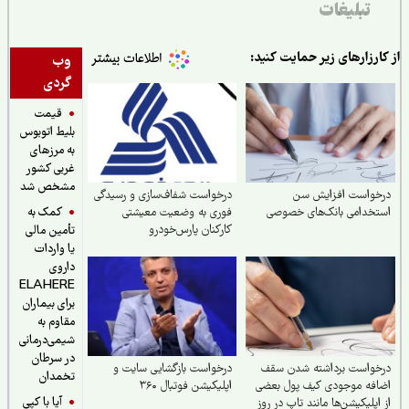
تبلیغات
ارزارهای زیر حمایت کنید:
وب
گردی
قیمت
بلیط اتوبوس
به مرزهای
غربی کشور
مشخص شد
خواست افزایش سن
درخواست شفاف‌سازی و رسیدگی
کمک به
خدامی بانک‌های خصوصی
فوری به وضعیت معیشتی
کارکنان پارس‌خودرو
تأمین مالی
یا واردات
داروی
ELAHERE
برای بیماران
مقاوم به
شیمی‌درمانی
در سرطان
خواست برداشته شدن سقف
درخواست بازگشایی سایت و
تخمدان
فه‌ موجودی کیف پول بعضی
اپلیکیشن فوتبال ۳۶۰
آیا با کپی
اپلیکیشن‌ها مانند تاپ در روز