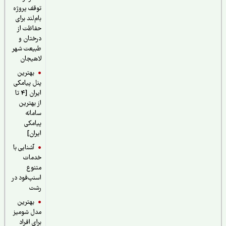
توقف پروژه
بام‌لند برای
حفاظت از
درختان و
طبیعت شهر
لاهیجان
بهترین
پنل پیامکی
ایران [4 تا
از بهترین
سامانه
پیامکی
ایران]
آشنایی با
خدمات
متنوع
اسنپ‌فود در
رشت
بهترین
مدل شومیز
برای افراد