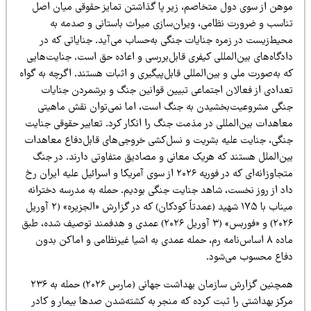
وهن از سوی دول متخاصم، زیر پا گذاشتن تمایز حقوقی میان اصل
ناسب و ضرورت نظامی، ویران‌سازی میراث باستانی و صدمه به
حیط‌زیست در زمره جنایات جنگی به‌حساب می‌آید. جنایاتی که در
دگاه‌های بین‌المللی کیفری قابل‌بررسی و اعاده حق است. جنایت‌هایی
 به‌صورت ملی و بین‌المللی قابل‌پیگیری و اثبات هستند. اگرچه به گواه
عدادی از فعالان اجتماعی تبیین قوانین جنگ و برشمردن جنایات
نگی مشروعیت‌بخشیدن به جنگ است، اما نمی‌توان نقش ماهیتی
عاهدات بین‌المللی در مذمت جنگ را انکار کرد. تعابیر حقوقی جنایت
نگی، جنایت علیه بشریت و نسل‌کشی خروجی‌های قابل‌دفاع معاهدات
ین‌الملل هستند که هریک معانی و مصادیق متفاوتی دارند. در جنگ
متجاوزانه‌ای که در فوریه ۲۰۲۶ از سوی آمریکا و اسرائیل علیه ایران رخ
اد از روز نخست، شاهد جنایت جنگی بودیم. حمله به مدرسه دخترانه
میناب با ۱۷۵ شهید (عمدتاً کودکان) که در گزارش «الجزیره» (۲ آوریل
۲۰۲۶) و «فوربس» (۳ آوریل ۲۰۲۶) عمدی و هدفمند توصیف شده، طبق
ماده ۸ اساس‌نامه رم، حمله عمدی به اشیا غیرنظامی و اماکن بدون
فاع محسوب می‌شود.
همچنین گزارش سازمان بهداشت جهانی (مارس ۲۰۲۶) حمله به ۲۳۶
رکز بهداشتی را ثبت کرده که منجر به کشته‌شدن صدها بیمار و کادر