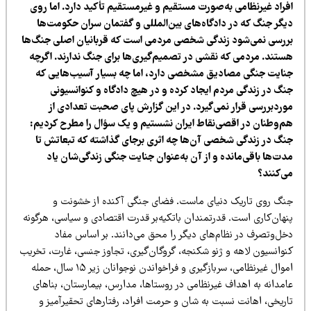
فراد غیرنظامی به‌صورت مستقیم و غیرمستقیم تأکید دارد. اما روی
یگر جنگ که در دادگاه‌های بین‌المللی و گفتمان سران حکومت‌ها
ررسی نمی‌شود زندگی شخصی مردمی است که قربانیان اصلی جنگ‌ها
ستند. مردمی که نقشی در تصمیم‌گیری‌ها برای جنگ ندارند. اگرچه
نایت جنگی مصادیق مشخصی دارد، اما چه بسیار آسیب‌هایی که
نگ در زندگی مردم ایجاد کرده و در هیچ دادگاه و کنوانسیونی
وردبررسی قرار نمی‌گیرد. در این گزارش پای صحبت تعدادی از
م‌وطنان در اقصی‌نقاط ایران نشستیم و یک سؤال را مطرح کردیم:
نگ در زندگی شخصی آن‌ها چه اثری برجای گذاشته که تبعاتش تا
دت‌ها باقی‌مانده و از آن به‌عنوان جنایت جنگی زندگی‌شان یاد
ی‌کنند؟
نگ روی تاریک دنیای ماست. فضای جنگی آکنده از خشونت و
نهان‌کاری است. قدرتمندان باتکیه‌بر قدرت اقتصادی و سیاسی، هرگونه
خل‌وتصرف در نظام‌های دیگر را محق می‌دانند. بر اساس مفاد
نوانسیون لاهه و ژنو شکنجه، گروگان‌گیری، تجاوز جنسی، غارت، تخریب
اموال غیرنظامی، سربازگیری و فراخواندن نوجوانان زیر ۱۵ سال، حمله
امدانه به اهداف غیرنظامی در روستاها، مدارس، بیمارستان، بناهای
اریخی، اهانت نسبت به شان و حرمت افراد، رفتارهای تحقیرآمیز و