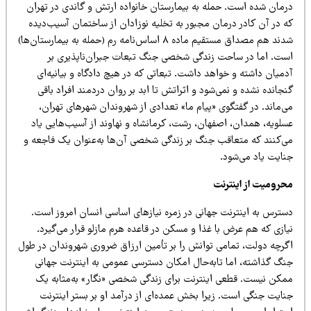
رمان شده است. حمله به بیمارستان خانواده ارتش و گاندی در تهران
ه در آن کادر درمان مجبور به تخلیه نوزادان از ساختمان آسیب‌دیده
شدند هم مصداق مستقیم ماده ۸ اساس‌نامه رم (حمله به بیمارستان‌ها)
ست. اما در ساحت زندگی شخصی جنگ تبعات جبران‌ناپذیری بر
میان داشته و خواهد داشت. تبعاتی که در هیچ دادگاه و بیانیه‌ای
جانده نشده و نمی‌شود و اثراتش تا ابد بر روان دردمند افراد باقی
ی‌ماند. در گفتگوی «پیام ما» تعدادی از شهروندان شهرهای تهران،
سلویه، همدان، اصفهان، رشت، کرمانشاه و نهاوند از آسیب‌هایی یاد
ی‌کنند که متعاقب جنگ بر زندگی شخصی آن‌ها به‌عنوان یک فاجعه و
نایت یاد می‌شود.
حرومیت از اینترنت
سترس به اینترنت جهانی در زمره نیازهای اساسی انسان امروز است.
ازی که هم عرض با غذا و مسکن در قاعده هرم مازلو قرار می‌گیرد.
گرچه دولت، تمامی توانش را بر تأمین ارزاق ضروری شهروندان در طول
نگ گذاشته، اما تابه‌حال امکان دسترسی عمومی به اینترنت جهانی
مکن نیست. قطعی اینترنت برای زندگی شخصی «نگار» به‌مثابه یک
نایت جنگی است. زیرا بخش عمده‌ای از درآمد او بر بستر اینترنت