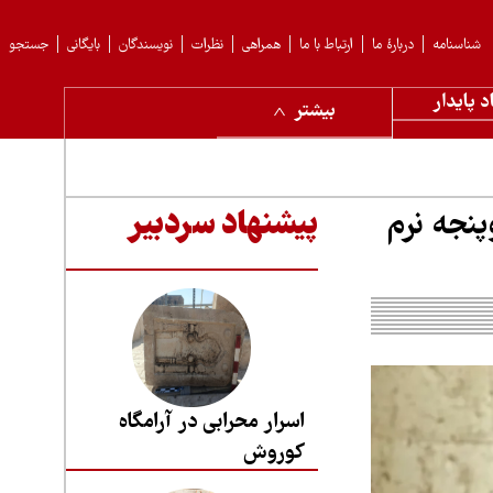
شناسنامه
دربارهٔ ما
ارتباط با ما
همراهی
نظرات
نویسندگان
بایگانی
جستجو
د پایدار
بیشتر
نجه نرم
پیشنهاد سردبیر
اسرار محرابی در آرامگاه
کوروش