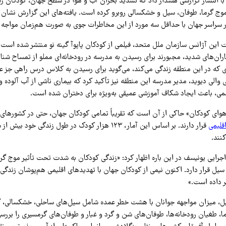
ا انتشار گزارشی هشدار داد که تشدید بحران آب و هوا در سطح جهان، کودکان را 
وج گرما، طوفان، سیل و خشکسالی روبرو کرده است. یافته‌های این گزارش نشان 
 سراسر جهان با حداقل سه مورد از این مخاطرات جوی به صورت هم‌زمان مواجه 
 این آژانس سازمان ملل متحد، فیلمی از کودکان پاپوآ گینه نو منتشر شده است
 باران‌های شدید، مجبورند برای رسیدن به مدرسه در رودخانه‌ای مملو از تمساح شنا ک
وز ۱۵ ساله‌ای که در این منطقه زندگی می‌کند، می‌گوید برای رسیدن به کلاس درس راهی جز ع
 والی دیوید، مدیر مدرسه این منطقه نیز تأکید کرد که بیماری ناشی از آب آلوده 
ی، باعث ایجاد شکاف آموزشی عمیقی به‌ویژه برای دختران شده است.
ای کودکان» حاکی از آن است که تقریباً تمامی کودکان جهان، حتی در کشورهای 
قلیمی
قرار دارند. بر اساس این آمار، ۱۲۳ هزار کودک در طول زندگی خود بیش از شش
نند.
اجرایی یونیسف در این باره اظهار کرد: «زندگی کودکان به شدت تحت تأثیر موج گر
یل قرار دارد. اکنون نیمی از کودکان جهان با تهدیدهای اقلیمی هم‌پوشان زندگی 
یر داده است.»
یل، میزان مواجهه جوانان با هشت خطر عمده شامل سیل‌های ساحلی، خشکسالی، 
، طغیان رودخانه‌ها، طوفان‌های شن و گرد و غبار و طوفان‌های گرمسیری را بررس