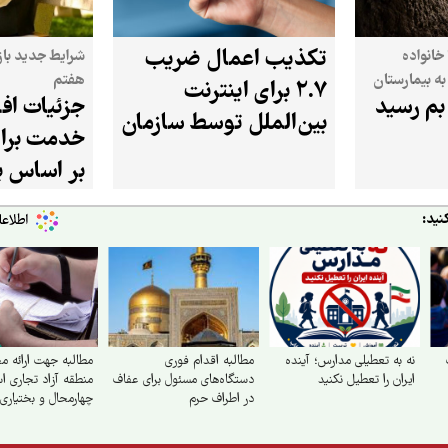
تکذیب اعمال ضریب
 خانواده
شرایط جدید باز
به بیمارستان
هفتم
۲.۷ برای اینترنت
بم رسید
جزئیات اف
بین‌الملل توسط سازمان
خدمت برای
تنظیم مقررات
بر اساس ب
نید:
نه به تعطیلی مدارس؛ آینده
مطالبه اقدام فوری
مطالبه جهت ارائه م
ایران را تعطیل نکنید
دستگاه‌های مسئول برای عفاف
منطقه آزاد تجاری ا
در اطراف حرم
چهارمحال و بختیاری