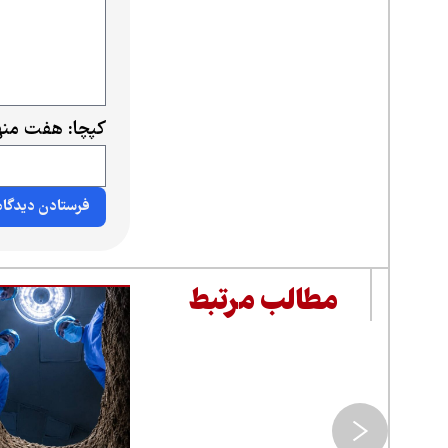
کپچا: هفت منه
مطالب مرتبط