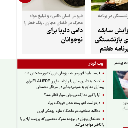
نشستگی در برنامه
فروش آسان «ناس» و تبلیغ مواد
محرک در فضای مجازی، زنگ خطر را
زایش سابقه
دامی دلربا برای
برای کودکان و نوجوانان به صدا
درآورده است
 بازنشستگی
نوجوانان
رنامه هفتم
وب گردی
قیمت بلیط اتوبوس به مرزهای غربی کشور مشخص شد
کمک به تأمین مالی یا واردات داروی ELAHERE برای
بیماران مقاوم به شیمی‌درمانی در سرطان تخمدان
آیا با کپی مدارک می توان سوار قطار شد؟
درخواست لغو بسته شدن فرودگاه پیام
جوز
ستان
مطالبه شفافیت در دانشگاه علوم پزشکی ایران
خطاهای پنهان در ترجمه مدرک تحصیلی که پرونده اپلای را
با تاخیر مواجه می‌کند