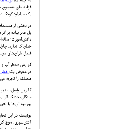
به پیام ما،
یونیسف
ب
فزاینده‌ای همچون م
یک میلیارد کودک در
در بخشی از مستندات
پل عابر پیاده بر اثر
دانش‌آم
خطرناک ندارد. چارلی
فصل باران‌های موسم
گزارش «خطر آب و هو
در معرض یک
خطر ا
مختلف را تجربه می‌ک
کاترین راسل، مدیر 
جنگلی، خشکسالی و س
روزمره آن‌ها را تغی
یونیسف در این تحل
آتش‌سوزی، موج گرما