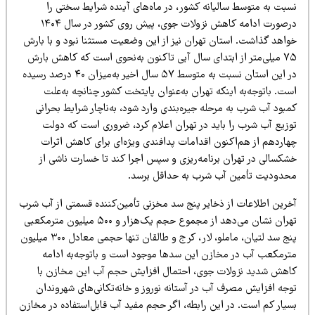
سبت به متوسط سالیانه کشور، در ماه‌های آینده شرایط سختی را
درصورت ادامه کاهش نزولات جوی، پیش روی کشور در سال ۱۴۰۴
واهد گذاشت. استان تهران نیز از این وضعیت مستثنا نبود و با بارش
۷۵ میلی‌متر از ابتدای سال آبی تاکنون به‌نحوی است که کاهش بارش
در این استان نسبت به متوسط ۵۷ سال اخیر به‌میزان ۴۰ درصد رسیده
ت. باتوجه‌به اینکه تهران به‌عنوان پایتخت کشور چنانچه به‌علت
بود آب شرب به مرحله جیره‌بندی وارد شود، به‌ناچار شرایط بحرانی
وزیع آب شرب را باید در تهران اعلام کرد، ضروری است که دولت
هاردهم از هم‌اکنون اقدامات پدافندی ویژه‌ای برای کاهش اثرات
شکسالی در تهران برنامه‌ریزی و سپس اجرا کند تا خسارت ناشی از
حدودیت تأمین آب شرب به حداقل برسد.
خرین اطلاعات از ذخایر پنج سد مخزنی تأمین‌کننده قسمتی از آب شرب
تهران نشان می‌دهد از مجموع حجم یک‌هزار و ۵۰۰ میلیون مترمکعبی
پنج سد لتیان، ماملو، لار، کرج و طالقان تنها حجمی معادل ۳۰۰ میلیون
ترمکعب آب در مخازن این سدها موجود است و باتوجه‌به ادامه
اهش شدید نزولات جوی، احتمال افزایش حجم آب این مخازن با
وجه افزایش مصرف آب در آستانه نوروز و خانه‌تکانی‌های شهروندان
سیار کم است. در این رابطه، اگر حجم مفید آب قابل‌استفاده در مخازن