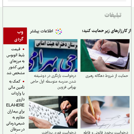
تبلیغات
ارزارهای زیر حمایت کنید:
وب
گردی
قیمت
بلیط اتوبوس
به مرزهای
غربی کشور
مشخص شد
یت از شروط دهگانه رهبری
درخواست بازنگری در دوشیفته
کمک به
شدن مدرسه متوسطه اول حاجی
بهرامی قزوین
تأمین مالی
یا واردات
داروی
ELAHERE
برای بیماران
مقاوم به
شیمی‌درمانی
در سرطان
واست برخورد قانونی و قاطع
درخواست فوری پرداخت