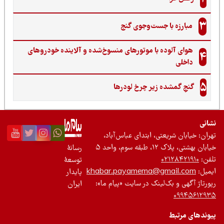
3
مبارزه با جست‌وجوی گنج‌
هوای آلوده با موتورهای منسوخ‌شده و آلاینده خودروهای
4
داخلی
5
گنجِ گمشده زیر چرخ لودرها
نی
ان: خیابان شریعتی، ابتدای عباس‌آباد،
 بهشتی، پلاک ۱۲، طبقه سوم، واحد ۵
رسانۀ
ن:
۰۲۱۲۸۴۲۱۹۱۰
توسعۀ
یل:
khabar.payamema@gmail.com
پایدار
رتاژ آگهی و بک‌لینک در سایت «پیام ما»:
ایران
۰۹۹۴۵۶۱۲
ندهای مرتبط