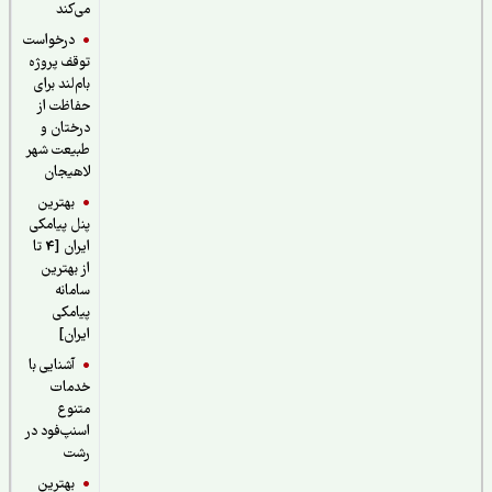
می‌کند
درخواست
توقف پروژه
بام‌لند برای
حفاظت از
درختان و
طبیعت شهر
لاهیجان
بهترین
پنل پیامکی
ایران [4 تا
از بهترین
سامانه
پیامکی
ایران]
آشنایی با
خدمات
متنوع
اسنپ‌فود در
رشت
بهترین