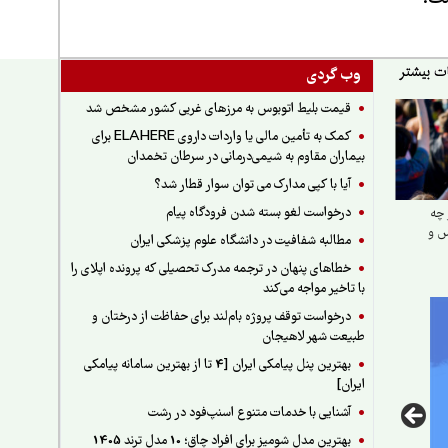
وب گردی
قیمت بلیط اتوبوس به مرزهای غربی کشور مشخص شد
کمک به تأمین مالی یا واردات داروی ELAHERE برای
بیماران مقاوم به شیمی‌درمانی در سرطان تخمدان
آیا با کپی مدارک می توان سوار قطار شد؟
درخواست لغو بسته شدن فرودگاه پیام
 چه
س و
مطالبه شفافیت در دانشگاه علوم پزشکی ایران
خطاهای پنهان در ترجمه مدرک تحصیلی که پرونده اپلای را
با تاخیر مواجه می‌کند
درخواست توقف پروژه بام‌لند برای حفاظت از درختان و
طبیعت شهر لاهیجان
بهترین پنل پیامکی ایران [4 تا از بهترین سامانه پیامکی
ایران]
آشنایی با خدمات متنوع اسنپ‌فود در رشت
بهترین مدل شومیز برای افراد چاق؛ 10 مدل ترند 1405