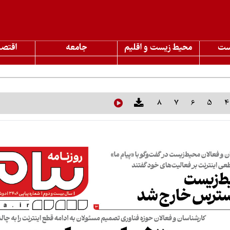
ست
محیط زیست و اقلیم
جامعه
اقتصا
8
7
6
5
4