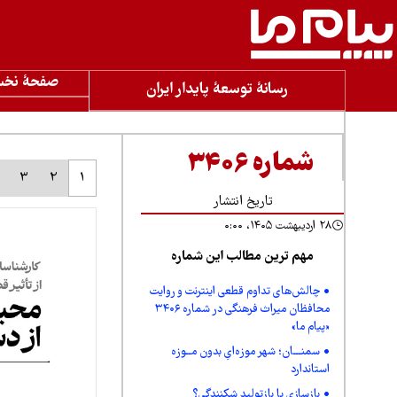
صفحۀ نخ
رسانۀ توسعۀ پایدار ایران
شماره ۳۴۰۶
3
2
1
تاریخ انتشار
۲۸ اردیبهشت ۱۴۰۵، ۰:۰۰
مهم ترین مطالب این شماره
چالش‌های تداوم قطعی اینترنت و روایت
محافظان میراث فرهنگی در شماره ۳۴۰۶
«پیام ما»
سمنـــان؛ شهر موزه‌ایِ بدون مــوزه
استاندارد
بازسازی یا بازتولید شکنندگی؟